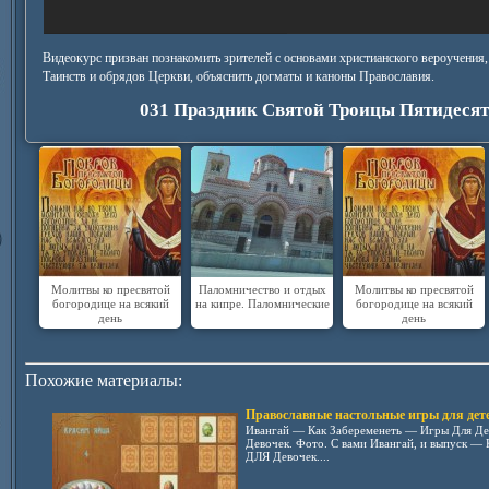
Видеокурс призван познакомить зрителей с основами христианского вероучени
Таинств и обрядов Церкви, объяснить догматы и каноны Православия.
031 Праздник Святой Троицы Пятидесят
Молитвы ко пресвятой
Паломничество и отдых
Молитвы ко пресвятой
богородице на всякий
на кипре. Паломнические
богородице на всякий
день
день
Похожие материалы:
Православные настольные игры для дет
Ивангай — Как Забеременеть — Игры Для Де
Девочек. Фото. С вами Ивангай, и выпуск 
ДЛЯ Девочек....