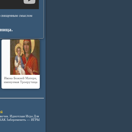
я, священным смыслом
ница.
Икона Божией Матери,
именуемая Троеручица
ей
вочек. Идиотская Игра Для
— КАК Забеременеть — ИГРЫ