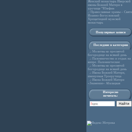
Женский монастырь Иверской
иконы Божией Матери в
урочище “Юзефин
.:
Православные храмы – Свято
Иоанно-Богословский
Хрещатицкий мужской
монастырь
Популярные записи
Последние в категории
.:
Молитвы ко пресвятой
богородице на всякий день
.:
Паломничество и отдых на
кипре. Паломнические
.:
Молитвы ко пресвятой
богородице на всякий день
.:
Икона Божией Матери,
именуемая Троеручица
.:
Икона Божией Матери
«Знамение» Абалацкая
Интересно
почитать: