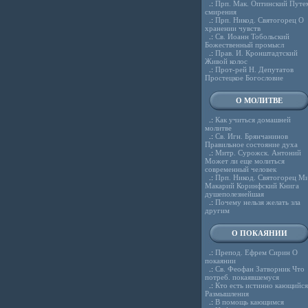
.:
Прп. Мак. Оптинский Путе
смирения
.:
Прп. Никод. Святогорец О
хранении чувств
.:
Св. Иоанн Тобольский
Божественный промысл
.:
Прав. И. Кронштадтский
Живой колос
.:
Прот-рей Н. Депутатов
Простецкое Богословие
О МОЛИТВЕ
.:
Как учиться домашней
молитве
.:
Св. Игн. Брянчанинов
Правильное состояние духа
.:
Митр. Сурожск. Антоний
Может ли еще молиться
современный человек
.:
Прп. Никод. Святогорец Ми
Макарий Коринфский Книга
душеполезнейшая
.:
Почему нельзя желать зла
другим
О ПОКАЯНИИ
.:
Препод. Ефрем Сирин О
покаянии
.:
Св. Феофан Затворник Что
потреб. покаявшемуся
.:
Кто есть истинно кающийся
Размышления
.:
В помощь кающимся