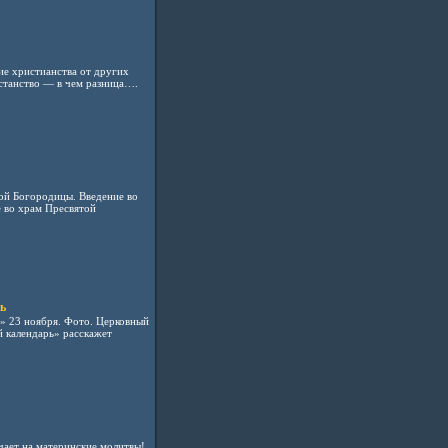
ие христианства от других
станство — в чем разница….
ой Богородицы. Введение во
 во храм Пресвятой
ь
» 23 ноября. Фото. Церковный
 календарь» расскажет
чает на материнские молитвы!