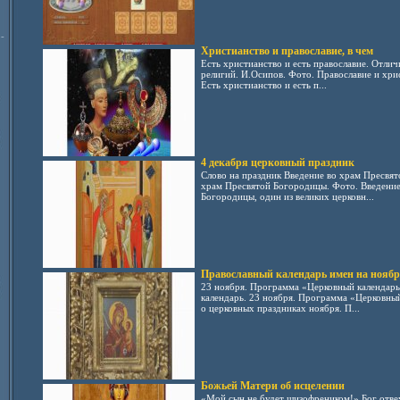
-
Христианство и православие, в чем
Есть христианство и есть православие. Отлич
религий. И.Осипов. Фото. Православие и хри
Есть христианство и есть п...
4 декабря церковный праздник
Слово на праздник Введение во храм Пресвят
храм Пресвятой Богородицы. Фото. Введение
Богородицы, один из великих церковн...
Православный календарь имен на ноябр
23 ноября. Программа «Церковный календарь
календарь. 23 ноября. Программа «Церковный
о церковных праздниках ноября. П...
Божьей Матери об исцелении
«Мой сын не будет шизофреником!» Бог отве