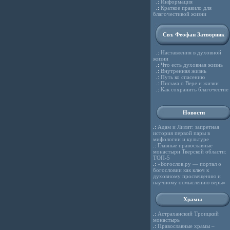
.:
Информация
.:
Краткое правило для
благочестивой жизни
Свт. Феофан Затворник
.:
Наставления в духовной
жизни
.:
Что есть духовная жизнь
.:
Внутренняя жизнь
.:
Путь ко спасению
.:
Письма о Вере и жизни
.:
Как сохранить благочестие
Новости
.:
Адам и Лилит: запретная
история первой пары в
мифологии и культуре
.:
Главные православные
монастыри Тверской области:
ТОП-5
.:
«Богослов.ру — портал о
богословии как ключ к
духовному просвещению и
научному осмыслению веры»
Храмы
.:
Астраханский Троицкий
монастырь
.:
Православные храмы –