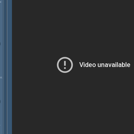
м
т.
.