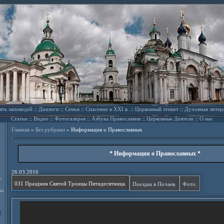
ять заповедей
::
Диалоги
::
Семья
::
Спасение в XXI в.
::
Церковный этикет
::
Духовная литер
Статьи
::
Видео
::
Фотогалерея
::
Азбука Православия
::
Церковные Деятели
::
О нас
Главная
»
Без рубрики
»
Информация о Православных
* Информация о Православных *
26.03.2016
л
031 Праздник Святой Троицы Пятидесятница.
Поездка в Почаев.
Фото.
ды