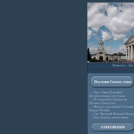
Новости
::
Дес
Поучения Святых отцов
.:
Прп. Авва Дорофей
Душеполезные поучения
.:
Из творений Святителя
Иоанна Златоуста
.:
Жемчуг духовный Состави
Вадим Фомин
.:
Свт. Василий Великий Бесе
.:
Как творить милостыню
ОТКРОВЕНИЯ