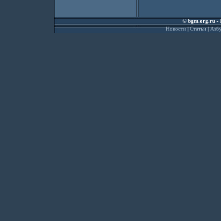
©
bgm.org.ru
- 
Новости
|
Статьи
|
Азбу