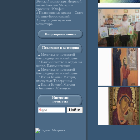
Женский монастырь Иверской
иконы Божией Матери в
урочище “Юзефин
.:
Православные храмы – Свято-
Иоанно-Богословский
Хрещатицкий мужской
монастырь
Популярные записи
Последние в категории
.:
Молитвы ко пресвятой
богородице на всякий день
.:
Паломничество и отдых на
кипре. Паломнические
.:
Молитвы ко пресвятой
богородице на всякий день
.:
Икона Божией Матери,
именуемая Троеручица
.:
Икона Божией Матери
«Знамение» Абалацкая
Интересно
почитать: