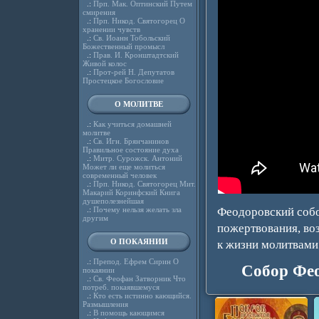
.:
Прп. Мак. Оптинский Путем
смирения
.:
Прп. Никод. Святогорец О
хранении чувств
.:
Св. Иоанн Тобольский
Божественный промысл
.:
Прав. И. Кронштадтский
Живой колос
.:
Прот-рей Н. Депутатов
Простецкое Богословие
О МОЛИТВЕ
.:
Как учиться домашней
молитве
.:
Св. Игн. Брянчанинов
Правильное состояние духа
.:
Митр. Сурожск. Антоний
Может ли еще молиться
современный человек
.:
Прп. Никод. Святогорец Мит.
Макарий Коринфский Книга
душеполезнейшая
.:
Почему нельзя желать зла
Феодоровский собо
другим
пожертвования, в
О ПОКАЯНИИ
к жизни молитвами 
.:
Препод. Ефрем Сирин О
Собор Фе
покаянии
.:
Св. Феофан Затворник Что
потреб. покаявшемуся
.:
Кто есть истинно кающийся.
Размышления
.:
В помощь кающимся