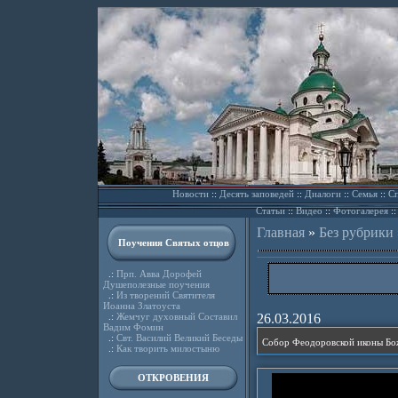
Новости
::
Десять заповедей
::
Диалоги
::
Семья
::
Сп
Статьи
::
Видео
::
Фотогалерея
:
Главная
»
Без рубрики
Поучения Святых отцов
.:
Прп. Авва Дорофей
Душеполезные поучения
.:
Из творений Святителя
Иоанна Златоуста
.:
Жемчуг духовный Составил
26.03.2016
Вадим Фомин
.:
Свт. Василий Великий Беседы
Собор Феодоровской иконы Бо
.:
Как творить милостыню
ОТКРОВЕНИЯ