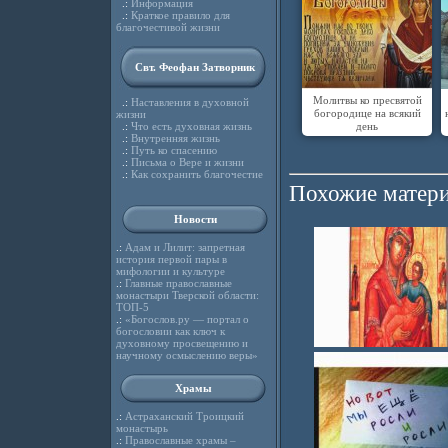
.:
Информация
.:
Краткое правило для
благочестивой жизни
Свт. Феофан Затворник
Молитвы ко пресвятой
.:
Наставления в духовной
богородице на всякий
жизни
день
.:
Что есть духовная жизнь
.:
Внутренняя жизнь
.:
Путь ко спасению
.:
Письма о Вере и жизни
.:
Как сохранить благочестие
Похожие матери
Новости
.:
Адам и Лилит: запретная
история первой пары в
мифологии и культуре
.:
Главные православные
монастыри Тверской области:
ТОП-5
.:
«Богослов.ру — портал о
богословии как ключ к
духовному просвещению и
научному осмыслению веры»
Храмы
.:
Астраханский Троицкий
монастырь
.:
Православные храмы –