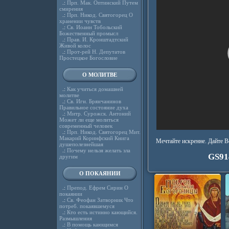
.:
Прп. Мак. Оптинский Путем
смирения
.:
Прп. Никод. Святогорец О
хранении чувств
.:
Св. Иоанн Тобольский
Божественный промысл
.:
Прав. И. Кронштадтский
Живой колос
.:
Прот-рей Н. Депутатов
Простецкое Богословие
О МОЛИТВЕ
.:
Как учиться домашней
молитве
.:
Св. Игн. Брянчанинов
Правильное состояние духа
.:
Митр. Сурожск. Антоний
Может ли еще молиться
современный человек
.:
Прп. Никод. Святогорец Мит.
Макарий Коринфский Книга
Мечтайте искренне. Дайте В
душеполезнейшая
.:
Почему нельзя желать зла
GS91
другим
О ПОКАЯНИИ
.:
Препод. Ефрем Сирин О
покаянии
.:
Св. Феофан Затворник Что
потреб. покаявшемуся
.:
Кто есть истинно кающийся.
Размышления
.:
В помощь кающимся