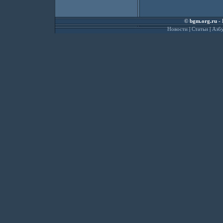
©
bgm.org.ru
- 
Новости
|
Статьи
|
Азбу