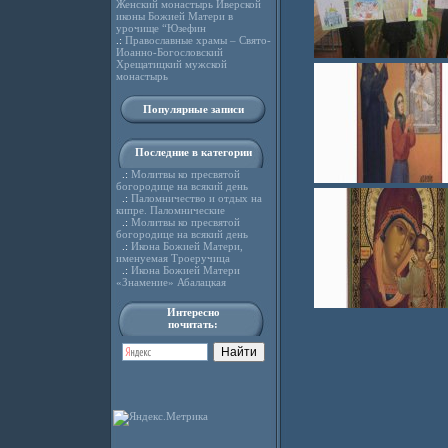
Женский монастырь Иверской
иконы Божией Матери в
урочище “Юзефин
.:
Православные храмы – Свято-
Иоанно-Богословский
Хрещатицкий мужской
монастырь
Популярные записи
Последние в категории
.:
Молитвы ко пресвятой
богородице на всякий день
.:
Паломничество и отдых на
кипре. Паломнические
.:
Молитвы ко пресвятой
богородице на всякий день
.:
Икона Божией Матери,
именуемая Троеручица
.:
Икона Божией Матери
«Знамение» Абалацкая
Интересно
почитать: