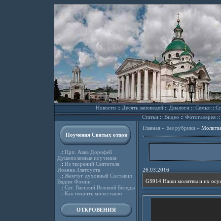
Новости
::
Десять заповедей
::
Диалоги
::
Семья
::
Сп
Статьи
::
Видео
::
Фотогалерея
:
Главная
»
Без рубрики
»
Молитва
Поучения Святых отцов
.:
Прп. Авва Дорофей
Душеполезные поучения
.:
Из творений Святителя
Иоанна Златоуста
26.03.2016
.:
Жемчуг духовный Составил
GS914 Наши молитвы и их осущ
Вадим Фомин
.:
Свт. Василий Великий Беседы
.:
Как творить милостыню
ОТКРОВЕНИЯ