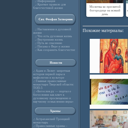
.:
Информация
.:
Краткое правило для
Молитвы ко пресвятой
благочестивой жизни
богородице на всякий
день
Свт. Феофан Затворник
.:
Наставления в духовной
Похожие материалы:
жизни
.:
Что есть духовная жизнь
.:
Внутренняя жизнь
.:
Путь ко спасению
.:
Письма о Вере и жизни
.:
Как сохранить благочестие
Новости
.:
Адам и Лилит: запретная
история первой пары в
мифологии и культуре
.:
Главные православные
монастыри Тверской области:
ТОП-5
.:
«Богослов.ру — портал о
богословии как ключ к
духовному просвещению и
научному осмыслению веры»
Храмы
.:
Астраханский Троицкий
монастырь
.:
Православные храмы –