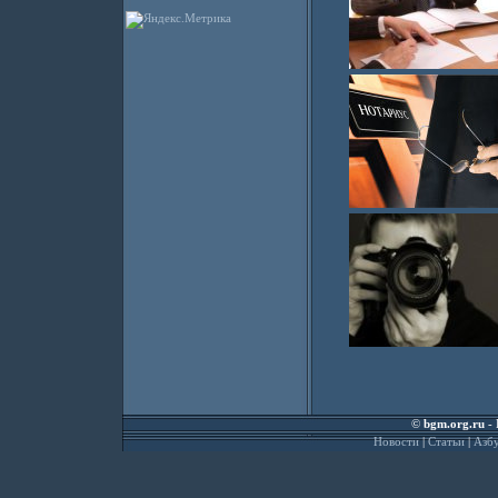
©
bgm.org.ru
- 
Новости
|
Статьи
|
Азбу