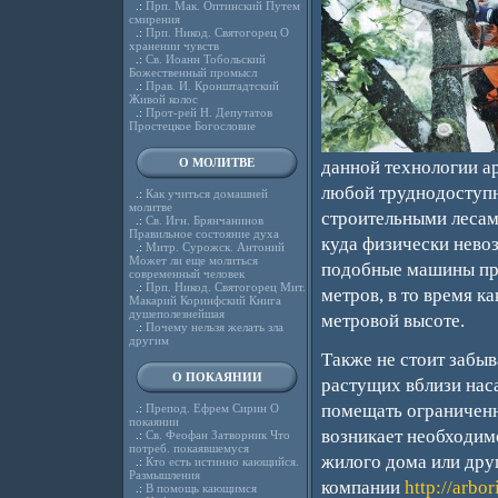
.:
Прп. Мак. Оптинский Путем
смирения
.:
Прп. Никод. Святогорец О
хранении чувств
.:
Св. Иоанн Тобольский
Божественный промысл
.:
Прав. И. Кронштадтский
Живой колос
.:
Прот-рей Н. Депутатов
Простецкое Богословие
О МОЛИТВЕ
данной технологии а
любой труднодоступн
.:
Как учиться домашней
молитве
строительными лесами
.:
Св. Игн. Брянчанинов
Правильное состояние духа
куда физически нево
.:
Митр. Сурожск. Антоний
Может ли еще молиться
подобные машины пре
современный человек
.:
Прп. Никод. Святогорец Мит.
метров, в то время к
Макарий Коринфский Книга
душеполезнейшая
метровой высоте.
.:
Почему нельзя желать зла
другим
Также не стоит забыв
О ПОКАЯНИИ
растущих вблизи нас
помещать ограниченно
.:
Препод. Ефрем Сирин О
покаянии
возникает необходимо
.:
Св. Феофан Затворник Что
потреб. покаявшемуся
жилого дома или дру
.:
Кто есть истинно кающийся.
Размышления
компании
http://arbor
.:
В помощь кающимся