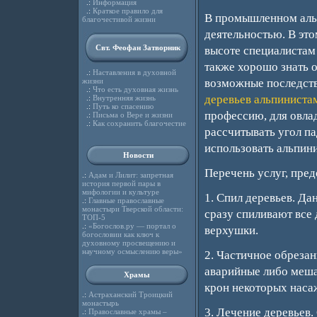
.:
Информация
.:
Краткое правило для
В промышленном альп
благочестивой жизни
деятельностью. В это
Свт. Феофан Затворник
высоте специалистам 
также хорошо знать 
.:
Наставления в духовной
жизни
возможные последств
.:
Что есть духовная жизнь
деревьев альпиниста
.:
Внутренняя жизнь
.:
Путь ко спасению
профессию, для овла
.:
Письма о Вере и жизни
.:
Как сохранить благочестие
рассчитывать угол па
использовать альпини
Новости
Перечень услуг, пре
.:
Адам и Лилит: запретная
история первой пары в
мифологии и культуре
1. Спил деревьев. Да
.:
Главные православные
монастыри Тверской области:
сразу спиливают все 
ТОП-5
.:
«Богослов.ру — портал о
верхушки.
богословии как ключ к
духовному просвещению и
научному осмыслению веры»
2. Частичное обрезан
аварийные либо меша
Храмы
крон некоторых наса
.:
Астраханский Троицкий
монастырь
3. Лечение деревьев.
.:
Православные храмы –