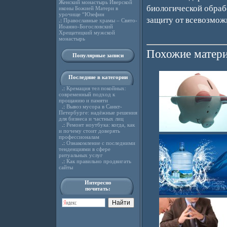
Женский монастырь Иверской
биологической обраб
иконы Божией Матери в
урочище “Юзефин
защиту от всевозмож
.:
Православные храмы – Свято-
Иоанно-Богословский
Хрещатицкий мужской
монастырь
Похожие матери
Популярные записи
Последние в категории
.:
Кремация тел покойных:
современный подход к
прощанию и памяти
.:
Вывоз мусора в Санкт-
Петербурге: надёжные решения
для бизнеса и частных лиц
.:
Ремонт ноутбука: когда, как
и почему стоит доверять
профессионалам
.:
Ознакомление с последними
тенденциями в сфере
ритуальных услуг
.:
Как правильно продвигать
сайты
Интересно
почитать: