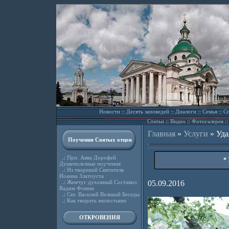
Новости
::
Десять заповедей
::
Диалоги
::
Семья
::
Сп
Статьи
::
Видео
::
Фотогалерея
:
Главная
»
Услуги
»
Уда
Поучения Святых отцов
.:
Прп. Авва Дорофей
*
Душеполезные поучения
.:
Из творений Святителя
Иоанна Златоуста
.:
Жемчуг духовный Составил
05.09.2016
Вадим Фомин
.:
Свт. Василий Великий Беседы
.:
Как творить милостыню
ОТКРОВЕНИЯ