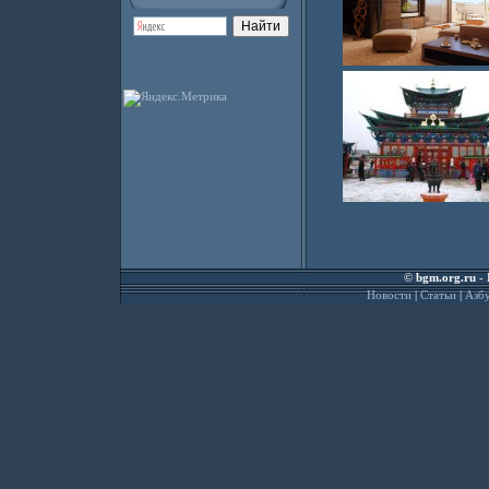
©
bgm.org.ru
- 
Новости
|
Статьи
|
Азбу