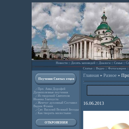
Новости
::
Десять заповедей
::
Диалоги
::
Семья
::
Сп
Статьи
::
Видео
::
Фотогалерея
:
Главная
»
Разное
»
Про
Поучения Святых отцов
.:
Прп. Авва Дорофей
Душеполезные поучения
.:
Из творений Святителя
Иоанна Златоуста
.:
Жемчуг духовный Составил
16.06.2013
Вадим Фомин
.:
Свт. Василий Великий Беседы
.:
Как творить милостыню
ОТКРОВЕНИЯ