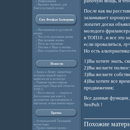
рабочую мощь, и чтоб
.:
Информация
.:
Краткое правило для
благочестивой жизни
После как вы расстав
заламывает хорошую ц
Свт. Феофан Затворник
лопатит доски объявл
.:
Наставления в духовной
молодого фрилансера
жизни
.:
Что есть духовная жизнь
в ТОП10 , и все это 
.:
Внутренняя жизнь
если провалиться, лу
.:
Путь ко спасению
.:
Письма о Вере и жизни
Но есть альтернатива
.:
Как сохранить благочестие
1)Вы хотите знать, с
Новости
2)Вы желаете полнос
.:
Адам и Лилит: запретная
3)Вы желаете собств
история первой пары в
мифологии и культуре
4)Вы хотите все вре
.:
Главные православные
монастыри Тверской области:
продвижения;
ТОП-5
.:
«Богослов.ру — портал о
богословии как ключ к
Все данные функции 
духовному просвещению и
научному осмыслению веры»
SeoPult !
Храмы
.:
Астраханский Троицкий
Похожие матери
монастырь
.:
Православные храмы –