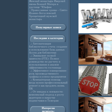
Женский монастырь Иверской
иконы Божией Матери в
урочище “Юзефин
.:
Православные храмы – Свято-
Иоанно-Богословский
Хрещатицкий мужской
монастырь
Популярные записи
Последние в категории
.:
Автоматизация
библиотечного учета: создание
и использование базы данных
Access для библиотеки
.:
Эквивалент полной
занятости (FTE): Полное
руководство по расчету и
использованию в анализе
эффективности гостиницы
.:
Эффективное планирование:
роль производственного
графика в успехе предприятия
.:
Компьютерная помощь:
когда нужен профессиональный
ремонт и как продлить жизнь
ПК
.:
От имиджа к лояльности:
комплексный подход к росту
аудитории и накрутке
подписчиков в Телеграм
Интересно
почитать: