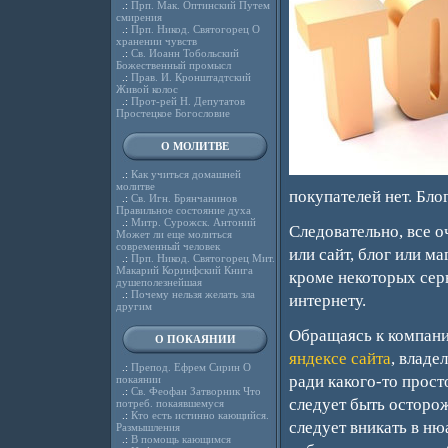
.:
Прп. Мак. Оптинский Путем
смирения
.:
Прп. Никод. Святогорец О
хранении чувств
.:
Св. Иоанн Тобольский
Божественный промысл
.:
Прав. И. Кронштадтский
Живой колос
.:
Прот-рей Н. Депутатов
Простецкое Богословие
О МОЛИТВЕ
.:
Как учиться домашней
молитве
покупателей нет. Бл
.:
Св. Игн. Брянчанинов
Правильное состояние духа
.:
Митр. Сурожск. Антоний
Следовательно, все о
Может ли еще молиться
современный человек
или сайт, блог или м
.:
Прп. Никод. Святогорец Мит.
Макарий Коринфский Книга
кроме некоторых серв
душеполезнейшая
.:
Почему нельзя желать зла
интернету.
другим
Обращаясь к компани
О ПОКАЯНИИ
яндексе сайта
, владе
.:
Препод. Ефрем Сирин О
ради какого-то прос
покаянии
.:
Св. Феофан Затворник Что
следует быть осторож
потреб. покаявшемуся
.:
Кто есть истинно кающийся.
следует вникать в ню
Размышления
.:
В помощь кающимся