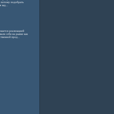
а потому подобрать
 зад...
имается реализацией
али себя на рынке как
твенной прод...