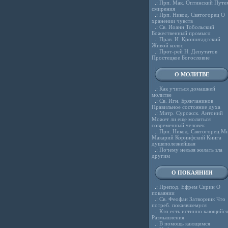
.:
Прп. Мак. Оптинский Путе
смирения
.:
Прп. Никод. Святогорец О
хранении чувств
.:
Св. Иоанн Тобольский
Божественный промысл
.:
Прав. И. Кронштадтский
Живой колос
.:
Прот-рей Н. Депутатов
Простецкое Богословие
О МОЛИТВЕ
.:
Как учиться домашней
молитве
.:
Св. Игн. Брянчанинов
Правильное состояние духа
.:
Митр. Сурожск. Антоний
Может ли еще молиться
современный человек
.:
Прп. Никод. Святогорец Ми
Макарий Коринфский Книга
душеполезнейшая
.:
Почему нельзя желать зла
другим
О ПОКАЯНИИ
.:
Препод. Ефрем Сирин О
покаянии
.:
Св. Феофан Затворник Что
потреб. покаявшемуся
.:
Кто есть истинно кающийся
Размышления
.:
В помощь кающимся