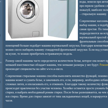
м
воды, нежели при авто
при первом удобном с
пожалуй, наиболее пол
– стиральную машину.
Современные магазины
выбор машин, и подобр
самая простая. По тип
подразделяются на вст
вертикальной простой 
фронтальным способом
помещений больше подойдет машина вертикальной загрузки, благодаря компактны
можно смело выбирать машину стандартной фронтальной загрузки. Если под уста
на кухне, то можно приобретать встраиваемую модель.
Размер самой машины часто определяется количеством белья, которое она может пр
т.
меньшей вместимостью обладает машина, тем меньшие размеры у нее будут.
Ремонт
производят специалисты на сайте www.a-star.ru.
Современная стиральная машина способна выполнять множество функций, помимо п
машина может и сушить белье, и замачивать его, если, например, необходимо избави
сложных пятен, и ополаскивать его, и отжимать. Благодаря такому количеству функ
происходит практически без участия человека. Хозяйке останется просто уложить бе
стирки, и выбрать необходимый режим стирки. После белье развешивается, на чем с
вся стирка. Время для стирки зависит от типа закладываемых вещей, и варьируется 
.
часов.