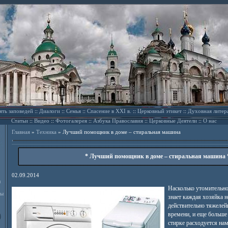
ять заповедей
::
Диалоги
::
Семья
::
Спасение в XXI в.
::
Церковный этикет
::
Духовная литер
Статьи
::
Видео
::
Фотогалерея
::
Азбука Православия
::
Церковные Деятели
::
О нас
Главная
»
Техника
»
Лучший помощник в доме – стиральная машина
* Лучший помощник в доме – стиральная машина 
02.09.2014
л
Насколько утомительно
ды
знает каждая хозяйка 
действительно тяжелей
времени, и еще больше
стирке расходуется на