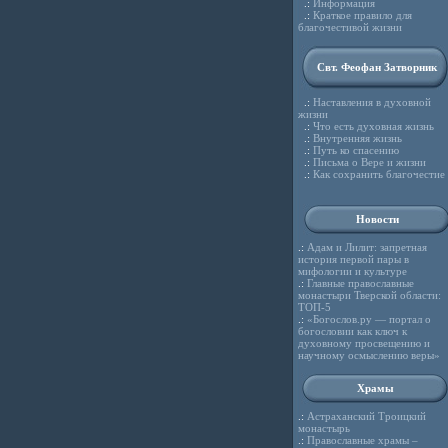
.:
Информация
.:
Краткое правило для
благочестивой жизни
Свт. Феофан Затворник
.:
Наставления в духовной
жизни
.:
Что есть духовная жизнь
.:
Внутренняя жизнь
.:
Путь ко спасению
.:
Письма о Вере и жизни
.:
Как сохранить благочестие
Новости
.:
Адам и Лилит: запретная
история первой пары в
мифологии и культуре
.:
Главные православные
монастыри Тверской области:
ТОП-5
.:
«Богослов.ру — портал о
богословии как ключ к
духовному просвещению и
научному осмыслению веры»
Храмы
.:
Астраханский Троицкий
монастырь
.:
Православные храмы –