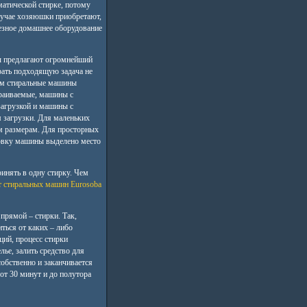
матической стирке, потому
лучае хозяюшки приобретают,
езное домашнее оборудование
 предлагают огромнейший
ать подходящую задача не
ам стиральные машины
раиваемые, машины с
загрузкой и машины с
 загрузки. Для маленьких
м размерам. Для просторных
новку машины выделено место
инять в одну стирку. Чем
 стиральных машин Eurosoba
рямой – стирки. Так,
ться от каких – либо
ций, процесс стирки
лье, залить средство для
обственно и заканчивается
от 30 минут и до полутора