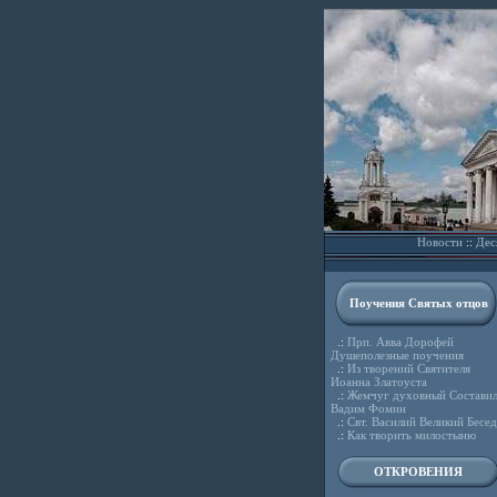
Новости
::
Дес
Поучения Святых отцов
.:
Прп. Авва Дорофей
Душеполезные поучения
.:
Из творений Святителя
Иоанна Златоуста
.:
Жемчуг духовный Состави
Вадим Фомин
.:
Свт. Василий Великий Бесе
.:
Как творить милостыню
ОТКРОВЕНИЯ