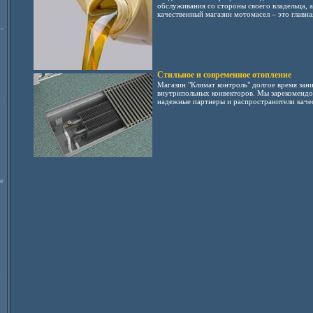
обслуживания со стороны своего владельца, 
качественный магазин мотомасел – это главная
-
Стильное и современное отопление
Магазин "Климат контроль" долгое время зан
внутрипольных конвекторов. Мы зарекомендов
надежные партнеры и распространители качес
е