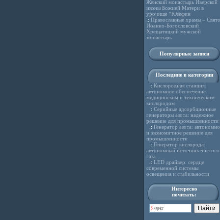
Женский монастырь Иверской
иконы Божией Матери в
урочище “Юзефин
.:
Православные храмы – Свято
Иоанно-Богословский
Хрещатицкий мужской
монастырь
Популярные записи
Последние в категории
.:
Кислородная станция:
автономное обеспечение
медицинским и техническим
кислородом
.:
Серийные адсорбционные
генераторы азота: надежное
решение для промышленности
.:
Генератор азота: автономно
и экономичное решение для
промышленности
.:
Генератор кислорода:
автономный источник чистого
газа
.:
LED драйвер: сердце
современной системы
освещения и стабильности
Интересно
почитать: