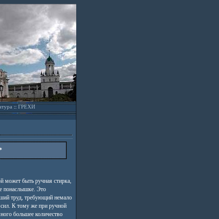
атура
::
ГРЕХИ
*
й может быть ручная стирка,
не понаслышке. Это
ший труд, требующий немало
 сил. К тому же при ручной
много большее количество