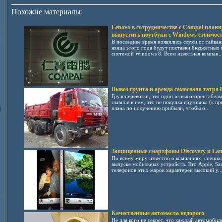
Похожие материалы:
Lenovo в сотрудничестве с Compal плани
выпустить ноутбуки с Windows стоимос
В последнее время появились слухи от тайван
конца этого года будут поставки бюджетных
системой Windows 8. Всем известная компан..
Вывоз грунта и аренда самосвала татра 
Грузоперевозки, это один из высокорентабель
главное в нем, это не покупка грузовика (к пр
плана по получению прибыли, чтобы о...
Защищенные смартфоны Discovery и Lan
По всему миру известно о компаниях, специ
выпуске мобильных устройств. Это Apple, Sam
телефонов этих марок характерен высокий у..
Качественные автомасла недорого
Не для кого не секрет, что каждый автомобил