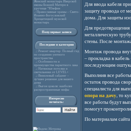
Женский монастырь Иверской
Для ввода кабеля при
иконы Божией Матери в
урочище “Юзефин
защиту провода от м
.:
Православные храмы – Свято-
Иоанно-Богословский
дома. Для защиты из
Хрещатицкий мужской
монастырь
Для предотвращения о
Популярные записи
металлическую трубу
стены. После монтаж
Последние в категории
Монтаж провода вну
.:
Ремонт квартир: Полный гид
по созданию уютного
– прокладка в кабель
пространства
.:
Особенности и
последующим оштука
преимущества паркетного лака
.:
Натяжные потолки и
светильники от LEVEL+
Выполнив все работы 
.:
Виниловый сайдинг –
лучшее решение для вашего
остаток провода свор
дома
.:
Выгон цоколя: наиболее
специалиста для выпо
распространенные мифы
опора на дачу
, то к
Интересно
все работы будут вы
почитать:
помогут проконтролир
По материалам сайт