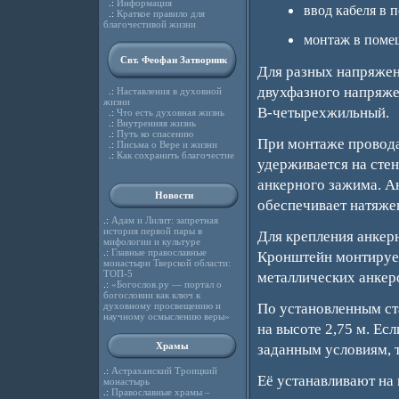
.:
Информация
ввод кабеля в 
.:
Краткое правило для
благочестивой жизни
монтаж в поме
Свт. Феофан Затворник
Для разных напряжени
двухфазного напряже
.:
Наставления в духовной
жизни
В-четырехжильный.
.:
Что есть духовная жизнь
.:
Внутренняя жизнь
.:
Путь ко спасению
При монтаже провода
.:
Письма о Вере и жизни
.:
Как сохранить благочестие
удерживается на сте
анкерного зажима. А
Новости
обеспечивает натяжен
.:
Адам и Лилит: запретная
история первой пары в
Для крепления анкер
мифологии и культуре
.:
Главные православные
Кронштейн монтирует
монастыри Тверской области:
ТОП-5
металлических анкер
.:
«Богослов.ру — портал о
богословии как ключ к
духовному просвещению и
По установленным ст
научному осмыслению веры»
на высоте 2,75 м. Ес
Храмы
заданным условиям, 
.:
Астраханский Троицкий
Её устанавливают на 
монастырь
.:
Православные храмы –