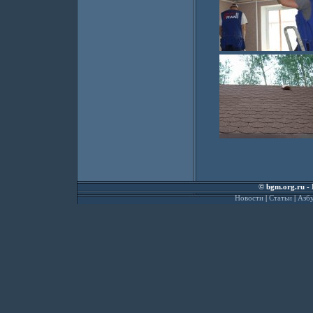
©
bgm.org.ru
- 
Новости
|
Статьи
|
Азбу