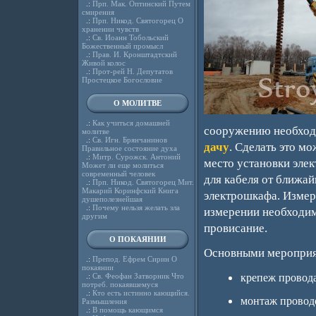
.:
Прп. Мак. Оптинский Путем
смирения
.:
Прп. Никод. Святогорец О
хранении чувств
.:
Св. Иоанн Тобольский
Божественный промысл
.:
Прав. И. Кронштадтский
Живой колос
.:
Прот-рей Н. Депутатов
Простецкое Богословие
О МОЛИТВЕ
.:
Как учиться домашней
сооружению необходи
молитве
.:
Св. Игн. Брянчанинов
дачу
. Сделать это мо
Правильное состояние духа
.:
Митр. Сурожск. Антоний
место установки элек
Может ли еще молиться
современный человек
для кабеля от ближай
.:
Прп. Никод. Святогорец Мит.
Макарий Коринфский Книга
электрошкафа. Измер
душеполезнейшая
.:
Почему нельзя желать зла
измерении необходим
другим
провисание.
О ПОКАЯНИИ
Основными мероприят
.:
Препод. Ефрем Сирин О
покаянии
.:
Св. Феофан Затворник Что
крепеж провод
потреб. покаявшемуся
.:
Кто есть истинно кающийся.
монтаж проводо
Размышления
.:
В помощь кающимся