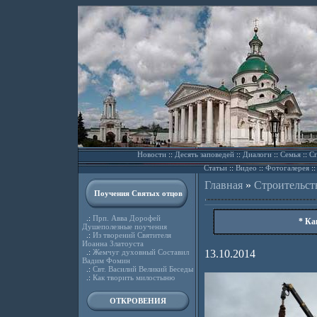
Новости
::
Десять заповедей
::
Диалоги
::
Семья
::
Сп
Статьи
::
Видео
::
Фотогалерея
:
Главная
»
Строительст
Поучения Святых отцов
.:
Прп. Авва Дорофей
* Ка
Душеполезные поучения
.:
Из творений Святителя
Иоанна Златоуста
.:
Жемчуг духовный Составил
13.10.2014
Вадим Фомин
.:
Свт. Василий Великий Беседы
.:
Как творить милостыню
ОТКРОВЕНИЯ