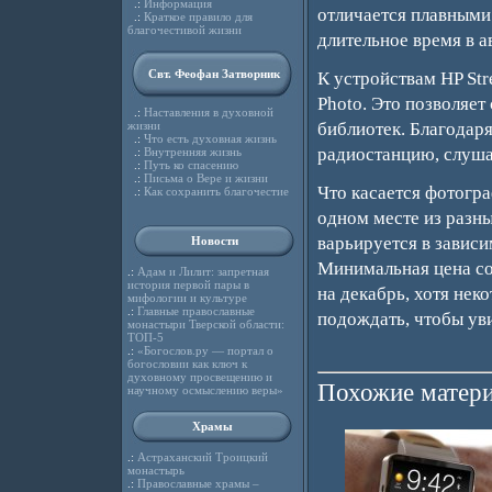
.:
Информация
отличается плавными
.:
Краткое правило для
благочестивой жизни
длительное время в 
Свт. Феофан Затворник
К устройствам HP Str
Photo. Это позволяет
.:
Наставления в духовной
жизни
библиотек. Благодар
.:
Что есть духовная жизнь
радиостанцию, слуша
.:
Внутренняя жизнь
.:
Путь ко спасению
.:
Письма о Вере и жизни
Что касается фотогра
.:
Как сохранить благочестие
одном месте из разны
варьируется в зависи
Новости
Минимальная цена со
.:
Адам и Лилит: запретная
история первой пары в
на декабрь, хотя нек
мифологии и культуре
.:
Главные православные
подождать, чтобы уви
монастыри Тверской области:
ТОП-5
.:
«Богослов.ру — портал о
богословии как ключ к
духовному просвещению и
Похожие матери
научному осмыслению веры»
Храмы
.:
Астраханский Троицкий
монастырь
.:
Православные храмы –