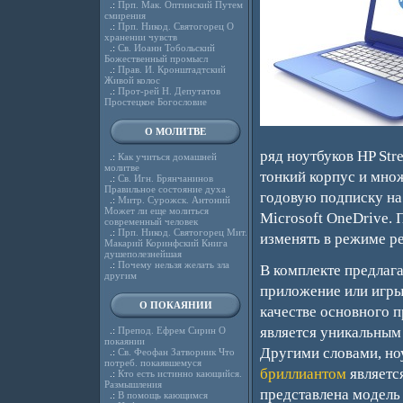
.:
Прп. Мак. Оптинский Путем
смирения
.:
Прп. Никод. Святогорец О
хранении чувств
.:
Св. Иоанн Тобольский
Божественный промысл
.:
Прав. И. Кронштадтский
Живой колос
.:
Прот-рей Н. Депутатов
Простецкое Богословие
О МОЛИТВЕ
ряд ноутбуков HP Str
.:
Как учиться домашней
молитве
тонкий корпус и мно
.:
Св. Игн. Брянчанинов
Правильное состояние духа
годовую подписку на 
.:
Митр. Сурожск. Антоний
Может ли еще молиться
Microsoft OneDrive. 
современный человек
.:
Прп. Никод. Святогорец Мит.
изменять в режиме р
Макарий Коринфский Книга
душеполезнейшая
.:
Почему нельзя желать зла
В комплекте предлага
другим
приложение или игры,
О ПОКАЯНИИ
качестве основного п
является уникальным
.:
Препод. Ефрем Сирин О
покаянии
Другими словами, но
.:
Св. Феофан Затворник Что
потреб. покаявшемуся
бриллиантом
являетс
.:
Кто есть истинно кающийся.
Размышления
представлена модель 
.:
В помощь кающимся