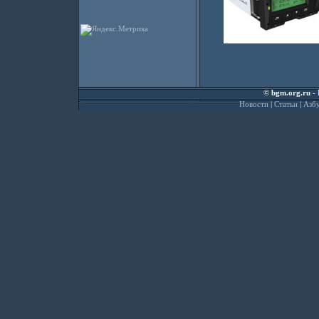
©
bgm.org.ru
- 
Новости
|
Статьи
|
Азбу