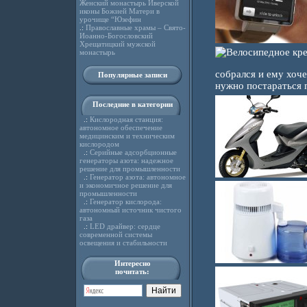
Женский монастырь Иверской
иконы Божией Матери в
урочище “Юзефин
.:
Православные храмы – Свято-
Иоанно-Богословский
Хрещатицкий мужской
монастырь
собрался и ему хоче
Популярные записи
нужно постараться п
Последние в категории
.:
Кислородная станция:
автономное обеспечение
медицинским и техническим
кислородом
.:
Серийные адсорбционные
генераторы азота: надежное
решение для промышленности
.:
Генератор азота: автономное
и экономичное решение для
промышленности
.:
Генератор кислорода:
автономный источник чистого
газа
.:
LED драйвер: сердце
современной системы
освещения и стабильности
Интересно
почитать: