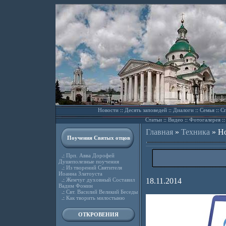
Новости
::
Десять заповедей
::
Диалоги
::
Семья
::
Сп
Статьи
::
Видео
::
Фотогалерея
:
Главная
»
Техника
»
Но
Поучения Святых отцов
.:
Прп. Авва Дорофей
Душеполезные поучения
.:
Из творений Святителя
Иоанна Златоуста
.:
Жемчуг духовный Составил
18.11.2014
Вадим Фомин
.:
Свт. Василий Великий Беседы
.:
Как творить милостыню
ОТКРОВЕНИЯ