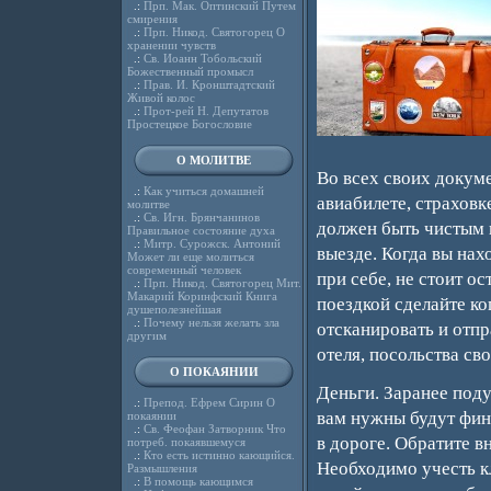
.:
Прп. Мак. Оптинский Путем
смирения
.:
Прп. Никод. Святогорец О
хранении чувств
.:
Св. Иоанн Тобольский
Божественный промысл
.:
Прав. И. Кронштадтский
Живой колос
.:
Прот-рей Н. Депутатов
Простецкое Богословие
О МОЛИТВЕ
Во всех своих докуме
.:
Как учиться домашней
авиабилете, страховк
молитве
.:
Св. Игн. Брянчанинов
должен быть чистым и
Правильное состояние духа
.:
Митр. Сурожск. Антоний
выезде. Когда вы нах
Может ли еще молиться
современный человек
при себе, не стоит о
.:
Прп. Никод. Святогорец Мит.
Макарий Коринфский Книга
поездкой сделайте к
душеполезнейшая
.:
Почему нельзя желать зла
отсканировать и отпр
другим
отеля, посольства св
О ПОКАЯНИИ
Деньги. Заранее поду
.:
Препод. Ефрем Сирин О
вам нужны будут фин
покаянии
.:
Св. Феофан Затворник Что
в дороге. Обратите в
потреб. покаявшемуся
.:
Кто есть истинно кающийся.
Необходимо учесть кл
Размышления
.:
В помощь кающимся