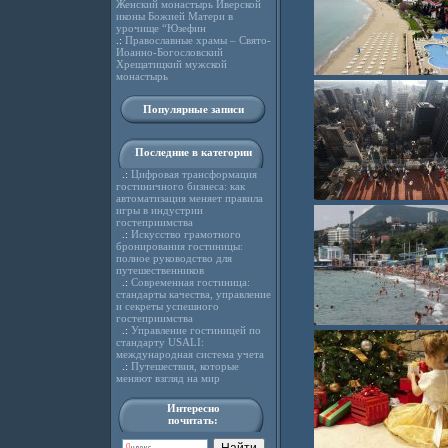
Женский монастырь Иверской
иконы Божией Матери в
урочище “Юзефин
.:
Православные храмы – Свято-
Иоанно-Богословский
Хрещатицкий мужской
монастырь
Популярные записи
Последние в категории
.:
Цифровая трансформация
гостиничного бизнеса: как
автоматизация меняет правила
игры в индустрии
гостеприимства
.:
Искусство грамотного
бронирования гостиницы:
полное руководство для
путешественников
.:
Современная гостиница:
стандарты качества, управление
и секреты успешного
гостеприимства
.:
Управление гостиницей по
стандарту USALI:
международная система учета
.:
Путешествия, которые
меняют взгляд на мир
Интересно
почитать: