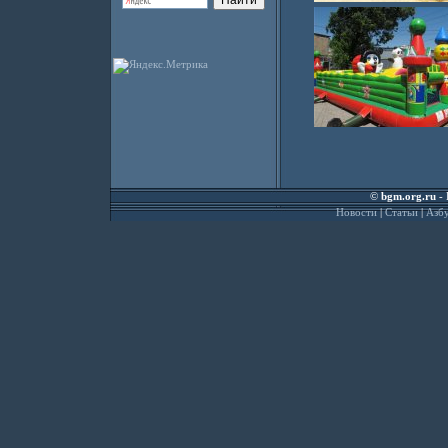
©
bgm.org.ru
- 
Новости
|
Статьи
|
Азбу