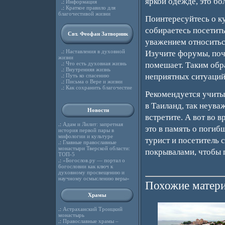
яркой одежде, это бо
.:
Информация
.:
Краткое правило для
благочестивой жизни
Поинтересуйтесь о к
собираетесь посетить
Свт. Феофан Затворник
уважением относиться
.:
Наставления в духовной
Изучите форумы, поч
жизни
.:
Что есть духовная жизнь
помешает. Таким обр
.:
Внутренняя жизнь
неприятных ситуаций
.:
Путь ко спасению
.:
Письма о Вере и жизни
.:
Как сохранить благочестие
Рекомендуется учитыв
в Таиланд, так неува
Новости
встретите. А вот во 
.:
Адам и Лилит: запретная
это в память о погиб
история первой пары в
мифологии и культуре
турист и посетитель 
.:
Главные православные
монастыри Тверской области:
покрывалами, чтобы 
ТОП-5
.:
«Богослов.ру — портал о
богословии как ключ к
духовному просвещению и
научному осмыслению веры»
Похожие матери
Храмы
.:
Астраханский Троицкий
монастырь
.:
Православные храмы –