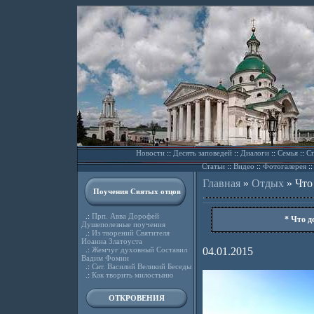
Новости
::
Десять заповедей
::
Диалоги
::
Семья
::
Сп
Статьи
::
Видео
::
Фотогалерея
:
Главная
»
Отдых
»
Что
Поучения Святых отцов
.:
Прп. Авва Дорофей
* Что д
Душеполезные поучения
.:
Из творений Святителя
Иоанна Златоуста
.:
Жемчуг духовный Составил
04.01.2015
Вадим Фомин
.:
Свт. Василий Великий Беседы
.:
Как творить милостыню
ОТКРОВЕНИЯ