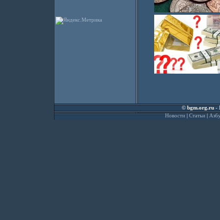
©
bgm.org.ru
- 
Новости
|
Статьи
|
Азбу