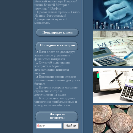
Женский монастырь Иверской
иконы Божией Матери в
урочище “Юзефин
.:
Православные храмы – Свято-
Иоанно-Богословский
Хрещатицкий мужской
монастырь
Популярные записи
Последние в категории
.:
План оплат по договору:
эффективное управление
финансами контракта
.:
Отчет об исполнении
контракта в Корпос:
автоматизация контроля
закупок
.:
Прогнозирование спроса:
точное планирование для роста
бизнеса
.:
Наличие товара в магазине:
стратегии контроля
доступности на полке
.:
Контроль цен: инструмент
управления прибыльностью и
конкурентоспособностью
Интересно
почитать: