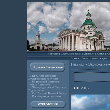
Новости
::
Десять заповедей
::
Диалоги
::
Семья
::
Сп
Статьи
::
Видео
::
Фотогалерея
:
Главная
»
Экономика
Поучения Святых отцов
.:
Прп. Авва Дорофей
Душеполезные поучения
.:
Из творений Святителя
Иоанна Златоуста
.:
Жемчуг духовный Составил
13.01.2015
Вадим Фомин
.:
Свт. Василий Великий Беседы
.:
Как творить милостыню
ОТКРОВЕНИЯ