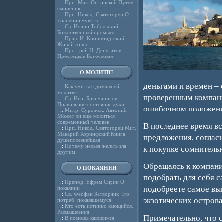
.:
Прп. Мак. Оптинский Путем
смирения
.:
Прп. Никод. Святогорец О
хранении чувств
.:
Св. Иоанн Тобольский
Божественный промысл
.:
Прав. И. Кронштадтский
Живой колос
.:
Прот-рей Н. Депутатов
Простецкое Богословие
О МОЛИТВЕ
деньгами и времен –
.:
Как учиться домашней
молитве
проверенным компани
.:
Св. Игн. Брянчанинов
Правильное состояние духа
ошибочном положени
.:
Митр. Сурожск. Антоний
Может ли еще молиться
современный человек
В последнее время в
.:
Прп. Никод. Святогорец Мит.
Макарий Коринфский Книга
предложения, согласн
душеполезнейшая
.:
Почему нельзя желать зла
к покупке сомнитель
другим
Обращаясь к компан
О ПОКАЯНИИ
подобрать для себя 
.:
Препод. Ефрем Сирин О
подобреете самое вы
покаянии
.:
Св. Феофан Затворник Что
экзотических острова
потреб. покаявшемуся
.:
Кто есть истинно кающийся.
Размышления
Примечательно, что 
.:
В помощь кающимся