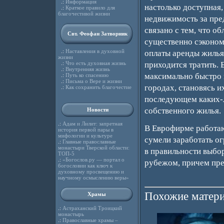
.:
Информация
настолько доступная
.:
Краткое правило для
благочестивой жизни
недвижимость за пре
связано с тем, что о
Свт. Феофан Затворник
существенно сэконом
.:
Наставления в духовной
оплаты аренды жилья 
жизни
.:
Что есть духовная жизнь
приходится тратить.
.:
Внутренняя жизнь
максимально быстро 
.:
Путь ко спасению
.:
Письма о Вере и жизни
городах, становясь и
.:
Как сохранить благочестие
последующем каких-л
собственного жилья.
Новости
.:
Адам и Лилит: запретная
В Еврофирме работаю
история первой пары в
мифологии и культуре
сумели заработать о
.:
Главные православные
монастыри Тверской области:
в правильности выбо
ТОП-5
.:
«Богослов.ру — портал о
рубежом, причем пре
богословии как ключ к
духовному просвещению и
научному осмыслению веры»
Похожие матери
Храмы
.:
Астраханский Троицкий
монастырь
.:
Православные храмы –