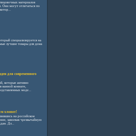
блицовочных материалов
. Они могут отличаться по
котор...
 который специализируется на
амые лучшие товары для дома
деи для современного
й, которые активно
в ванной комнате,
едставленных моде...
м хлопот!
вившись на российском
ние, завоевав чрезвычайную
ан. Дл...