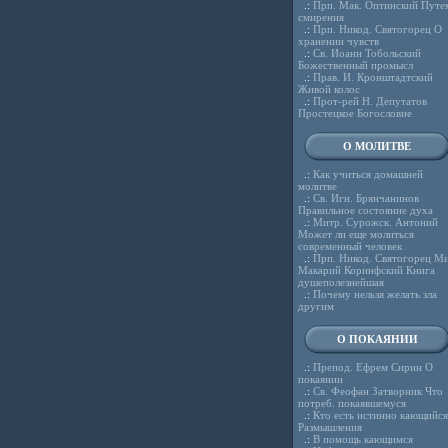
.:
Прп. Мак. Оптинский Путе
смирения
.:
Прп. Никод. Святогорец О
хранении чувств
.:
Св. Иоанн Тобольский
Божественный промысл
.:
Прав. И. Кронштадтский
Живой колос
.:
Прот-рей Н. Депутатов
Простецкое Богословие
О МОЛИТВЕ
.:
Как учиться домашней
молитве
.:
Св. Игн. Брянчанинов
Правильное состояние духа
.:
Митр. Сурожск. Антоний
Может ли еще молиться
современный человек
.:
Прп. Никод. Святогорец Ми
Макарий Коринфский Книга
душеполезнейшая
.:
Почему нельзя желать зла
другим
О ПОКАЯНИИ
.:
Препод. Ефрем Сирин О
покаянии
.:
Св. Феофан Затворник Что
потреб. покаявшемуся
.:
Кто есть истинно кающийся
Размышления
.:
В помощь кающимся