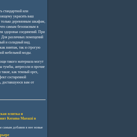
ь стандартной или
тоящему украсить ваш
е только деревянным шкафам,
, что самым безопасным в
ля здоровья соединений. При
у. Для различных помещений
ый и солидный вид.
как винтаж, так и строгую
нной мебельной моды.
ощи такого материала могут
ы тумбы, антресоли и прочие
такие, как темный орех,
фект состаренной
ь, доставшуюся вам от
кая плитка и
нит Kerama Marazzi в
м самым добавив в нее новые
рьере