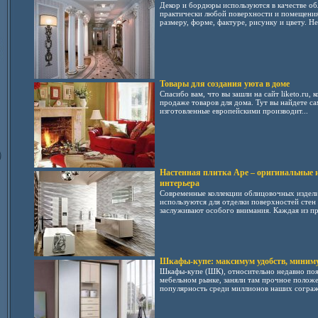
Декор и бордюры используются в качестве о
практически любой поверхности и помещения
размеру, форме, фактуре, рисунку и цвету. Не
Товары для создания уюта в доме
Спасибо вам, что вы зашли на сайт liketo.ru,
продаже товаров для дома. Тут вы найдете с
изготовленные европейскими производит...
Настенная плитка Ape – оригинальные и
интерьера
Современные коллекции облицовочных издели
используются для отделки поверхностей стен 
заслуживают особого внимания. Каждая из пр
Шкафы-купе: максимум удобств, миниму
Шкафы-купе (ШК), относительно недавно поя
мебельном рынке, заняли там прочное положе
популярность среди миллионов наших согражд