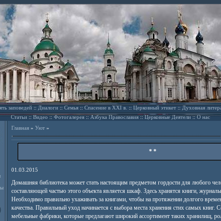
ять заповедей
::
Диалоги
::
Семья
::
Спасение в XXI в.
::
Церковный этикет
::
Духовная литер
Статьи
::
Видео
::
Фотогалерея
::
Азбука Православия
::
Церковные Деятели
::
О нас
Главная
»
Уют
»
* *
01.03.2015
л
Домашняя библиотека может стать настоящим предметом гордости для любого чел
ды
составляющей частью этого объекта является шкаф. Здесь хранятся книги, журналы,
Необходимо правильно ухаживать за книгами, чтобы на протяжении долгого времен
качества. Правильный уход начинается с выбора места хранения стих самых книг. 
мебельные фабрики, которые предлагают широкий ассортимент таких хранилищ, ро