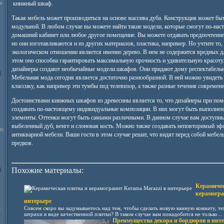
м
книжный шкаф.
Такая мебель может производиться на основе массива дуба. Конструкция может быт
модульной. В любом случае вы можете найти такие модели, которые смогут по-нас
домашний кабинет или любое другое помещение. Вы можете отдавать предпочтени
но они изготавливаются и из других материалов, пластика, например. Но учтите то
экологическом отношении является именно дерево. В нем не содержится вредных д
этом оно способна гарантировать максимальную прочность и удивительную красот
дизайнеры создают необычайные модели шкафов. Они придают дому респектабельн
Мебельная мода сегодня является достаточно разнообразной. В ней можно увидеть 
классику, как например эти тумбы под телевизор, а также разные течения совреме
Достоинствами книжных шкафов из древесины является то, что дизайнеры при пом
создавать по-настоящему индивидуальные композиции. В них могут быть выполнен
элементы. Оттенки могут быть самыми различными. В данном случае вам доступны 
выбеленный дуб, венге и слоновая кость. Можно также создавать неповторимый эф
т.
антикварной мебели. Ваши гости в этом случае решат, что видят перед собой мебел
предков.
Похожие материалы:
Керамичес
керамогра
интерьере
.
Совсем скоро вы задумываетесь над тем, чтобы сделать новую ванную комнату, те
штрихи в виде качественной плитки? В таком случае вам понадобится не только...
Преимущества декора и бордюров в инте