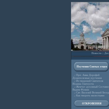
Новости
::
Дес
Поучения Святых отцов
.:
Прп. Авва Дорофей
Душеполезные поучения
.:
Из творений Святителя
Иоанна Златоуста
.:
Жемчуг духовный Состави
Вадим Фомин
.:
Свт. Василий Великий Бесе
.:
Как творить милостыню
ОТКРОВЕНИЯ