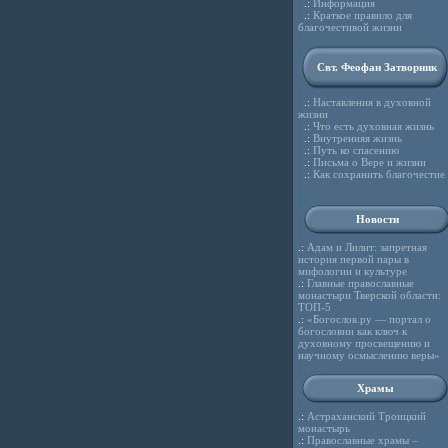
.:
Информация
.:
Краткое правило для
благочестивой жизни
Свт. Феофан Затворник
.:
Наставления в духовной
жизни
.:
Что есть духовная жизнь
.:
Внутренняя жизнь
.:
Путь ко спасению
.:
Письма о Вере и жизни
.:
Как сохранить благочестие
Новости
.:
Адам и Лилит: запретная
история первой пары в
мифологии и культуре
.:
Главные православные
монастыри Тверской области:
ТОП-5
.:
«Богослов.ру — портал о
богословии как ключ к
духовному просвещению и
научному осмыслению веры»
Храмы
.:
Астраханский Троицкий
монастырь
.:
Православные храмы –