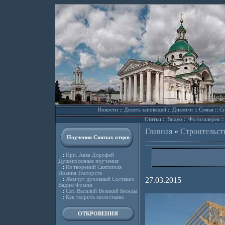
Новости
::
Десять заповедей
::
Диалоги
::
Семья
::
Сп
Статьи
::
Видео
::
Фотогалерея
:
Главная
»
Строительст
Поучения Святых отцов
.:
Прп. Авва Дорофей
Душеполезные поучения
.:
Из творений Святителя
Иоанна Златоуста
.:
Жемчуг духовный Составил
27.03.2015
Вадим Фомин
.:
Свт. Василий Великий Беседы
.:
Как творить милостыню
ОТКРОВЕНИЯ