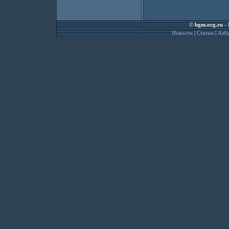
©
bgm.org.ru
- 
Новости
|
Статьи
|
Азбу