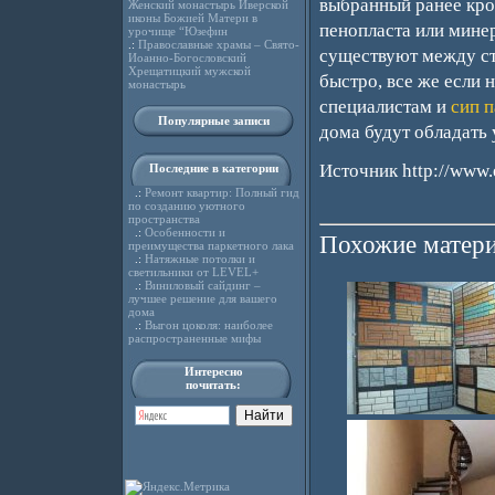
выбранный ранее кр
Женский монастырь Иверской
иконы Божией Матери в
пенопласта или минер
урочище “Юзефин
.:
Православные храмы – Свято-
существуют между ст
Иоанно-Богословский
Хрещатицкий мужской
быстро, все же если 
монастырь
специалистам и
сип п
Популярные записи
дома будут обладать
Источник http://www.
Последние в категории
.:
Ремонт квартир: Полный гид
по созданию уютного
пространства
.:
Особенности и
Похожие матери
преимущества паркетного лака
.:
Натяжные потолки и
светильники от LEVEL+
.:
Виниловый сайдинг –
лучшее решение для вашего
дома
.:
Выгон цоколя: наиболее
распространенные мифы
Интересно
почитать: