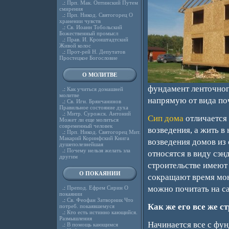
.:
Прп. Мак. Оптинский Путем
смирения
.:
Прп. Никод. Святогорец О
хранении чувств
.:
Св. Иоанн Тобольский
Божественный промысл
.:
Прав. И. Кронштадтский
Живой колос
.:
Прот-рей Н. Депутатов
Простецкое Богословие
О МОЛИТВЕ
фундамент ленточного
.:
Как учиться домашней
молитве
напрямую от вида поч
.:
Св. Игн. Брянчанинов
Правильное состояние духа
.:
Митр. Сурожск. Антоний
Сип дома
отличается 
Может ли еще молиться
современный человек
возведения, а жить в
.:
Прп. Никод. Святогорец Мит.
Макарий Коринфский Книга
возведения домов из 
душеполезнейшая
.:
Почему нельзя желать зла
относятся в виду сэн
другим
строительстве имеют
О ПОКАЯНИИ
сокращают время мон
можно почитать на с
.:
Препод. Ефрем Сирин О
покаянии
.:
Св. Феофан Затворник Что
Как же его все же с
потреб. покаявшемуся
.:
Кто есть истинно кающийся.
Размышления
Начинается все с фун
.:
В помощь кающимся