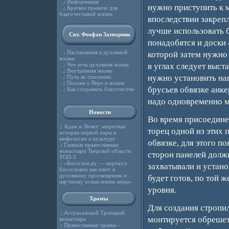
.:
Информация
нужно приступить к 
.:
Краткое правило для
благочестивой жизни
впоследствии закреп
лучше использовать б
Свт. Феофан Затворник
понадобятся и доски 
.:
Наставления в духовной
которой затем нужно 
жизни
.:
Что есть духовная жизнь
в углах следует выст
.:
Внутренняя жизнь
нужно установить на
.:
Путь ко спасению
.:
Письма о Вере и жизни
брусьев обвязке анке
.:
Как сохранить благочестие
надо одновременно мо
Новости
Во время присоедине
.:
Адам и Лилит: запретная
торец одной из этих 
история первой пары в
мифологии и культуре
обвязке, для этого п
.:
Главные православные
монастыри Тверской области:
сторон панелей должн
ТОП-5
.:
«Богослов.ру — портал о
захватывали и устан
богословии как ключ к
духовному просвещению и
будет готов, по той 
научному осмыслению веры»
уровня.
Храмы
Для создания стропи
.:
Астраханский Троицкий
монтируется обрешетк
монастырь
.:
Православные храмы –