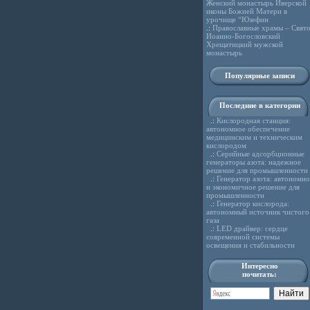
Женский монастырь Иверской
иконы Божией Матери в
урочище “Юзефин
.:
Православные храмы – Свято
Иоанно-Богословский
Хрещатицкий мужской
монастырь
Популярные записи
Последние в категории
.:
Кислородная станция:
автономное обеспечение
медицинским и техническим
кислородом
.:
Серийные адсорбционные
генераторы азота: надежное
решение для промышленности
.:
Генератор азота: автономно
и экономичное решение для
промышленности
.:
Генератор кислорода:
автономный источник чистого
газа
.:
LED драйвер: сердце
современной системы
освещения и стабильности
Интересно
почитать: