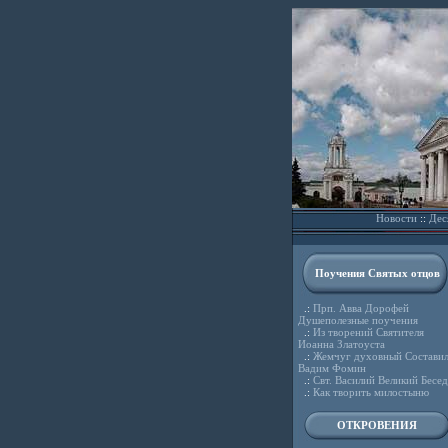
Новости
::
Дес
Поучения Святых отцов
.:
Прп. Авва Дорофей
Душеполезные поучения
.:
Из творений Святителя
Иоанна Златоуста
.:
Жемчуг духовный Состави
Вадим Фомин
.:
Свт. Василий Великий Бесе
.:
Как творить милостыню
ОТКРОВЕНИЯ