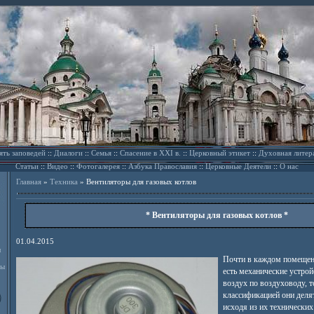
ять заповедей
::
Диалоги
::
Семья
::
Спасение в XXI в.
::
Церковный этикет
::
Духовная литер
Статьи
::
Видео
::
Фотогалерея
::
Азбука Православия
::
Церковные Деятели
::
О нас
Главная
»
Техника
»
Вентиляторы для газовых котлов
* Вентиляторы для газовых котлов *
01.04.2015
л
Почти в каждом помещени
ды
есть механические устро
воздух по воздуховоду, т
классификацией они делят
исходя из их технических