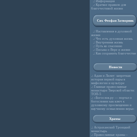
.:
Информация
.:
Краткое правило для
благочестивой жизни
Свт. Феофан Затворник
.:
Наставления в духовной
жизни
.:
Что есть духовная жизнь
.:
Внутренняя жизнь
.:
Путь ко спасению
.:
Письма о Вере и жизни
.:
Как сохранить благочестие
Новости
.:
Адам и Лилит: запретная
история первой пары в
мифологии и культуре
.:
Главные православные
монастыри Тверской области:
ТОП-5
.:
«Богослов.ру — портал о
богословии как ключ к
духовному просвещению и
научному осмыслению веры»
Храмы
.:
Астраханский Троицкий
монастырь
.:
Православные храмы –