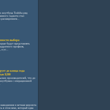
 ноутбука Toshiba ряд
данного гаджета стал
 расширением...
нности выбора
торые будут представлять
вадратного профиля,
а ус...
рует до конца года
тью $200
ьских производителей, что до
 ноутбуков с операционной
.
 наводнения и вечная мерзлота
ь в этом веке, который едва