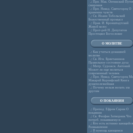
.:
Прп. Мак. Оптинский Путе
смирения
.:
Прп. Никод. Святогорец О
хранении чувств
.:
Св. Иоанн Тобольский
Божественный промысл
.:
Прав. И. Кронштадтский
Живой колос
.:
Прот-рей Н. Депутатов
Простецкое Богословие
О МОЛИТВЕ
.:
Как учиться домашней
молитве
.:
Св. Игн. Брянчанинов
Правильное состояние духа
.:
Митр. Сурожск. Антоний
Может ли еще молиться
современный человек
.:
Прп. Никод. Святогорец Ми
Макарий Коринфский Книга
душеполезнейшая
.:
Почему нельзя желать зла
другим
О ПОКАЯНИИ
.:
Препод. Ефрем Сирин О
покаянии
.:
Св. Феофан Затворник Что
потреб. покаявшемуся
.:
Кто есть истинно кающийся
Размышления
.:
В помощь кающимся