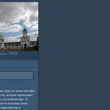
атура
::
ГРЕХИ
и, будь это жилье или офис,
йства, которые перемещают
о есть вентиляторы. За
ся на несколько типов,
 характеристик и