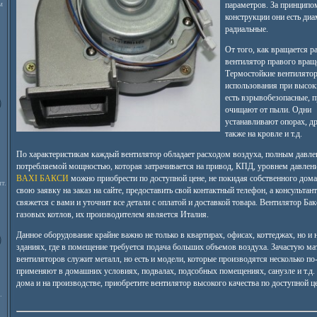
м
параметров. За принципо
конструкции они есть диа
радиальные.
От того, как вращается ра
вентилятор правого вращ
Термостойкие вентилятор
использования при высок
есть взрывобезопасные, п
очищают от пыли. Одни
устанавливают опорах, др
также на кровле и т.д.
По характеристикам каждый вентилятор обладает расходом воздуха, полным давле
потребляемой мощностью, которая затрачивается на привод, КПД, уровнем давления
BAXI БАКСИ
можно приобрести по доступной цене, не покидая собственного дома
т.
свою заявку на заказ на сайте, предоставить свой контактный телефон, а консульта
свяжется с вами и уточнит все детали с оплатой и доставкой товара. Вентилятор Бак
газовых котлов, их производителем является Италия.
Данное оборудование крайне важно не только в квартирах, офисах, коттеджах, но и 
зданиях, где в помещение требуется подача больших объемов воздуха. Зачастую м
вентиляторов служит металл, но есть и модели, которые производятся несколько п
применяют в домашних условиях, подвалах, подсобных помещениях, санузле и т.д. 
дома и на производстве, приобретите вентилятор высокого качества по доступной ц
.