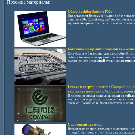
Похожие материалы:
Обзор Toshiba Satellite P50t
Представляем Вашему вниманию обзор нового
Satellite P50t. Самой ведущей особенностью 
мультисенсорный дисплей с ооочень большим
Багажник на крышу автомобиля – особе
Есть базовые багажники для автомобилей, ко
собой обычные конструкции овального или к
выполненного из крепкой стали или алюминия, 
Lenovo в сотрудничестве с Compal плани
выпустить ноутбуки с Windows стоимос
В последнее время появились слухи от тайван
конца этого года будут поставки бюджетных
системой Windows 8. Всем известная компан..
Солнечный телескоп
Вспышки на солнце, грядущие землетрясения,
– подобного рода гипотиз мы уже наслушалис