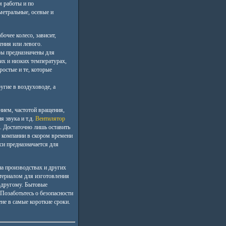
м работы и по
метральные, осевые и
бочее колесо, зависит,
ения или левого.
ы предназначены для
их и низких температурах,
ростые и те, которые
угие в воздуховоде, а
нием, частотой вращения,
 звука и т.д.
Вентилятор
. Достаточно лишь оставить
нт компании в скором времени
си предназначается для
на производствах и других
атериалом для изготовления
о-другому. Бытовые
Позаботьтесь о безопасности
ене в самые короткие сроки.