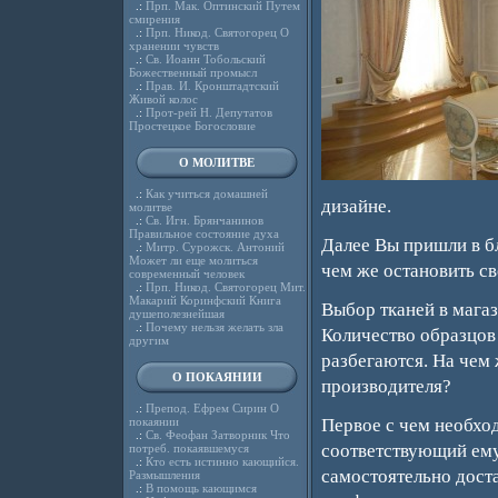
.:
Прп. Мак. Оптинский Путем
смирения
.:
Прп. Никод. Святогорец О
хранении чувств
.:
Св. Иоанн Тобольский
Божественный промысл
.:
Прав. И. Кронштадтский
Живой колос
.:
Прот-рей Н. Депутатов
Простецкое Богословие
О МОЛИТВЕ
.:
Как учиться домашней
дизайне.
молитве
.:
Св. Игн. Брянчанинов
Правильное состояние духа
Далее Вы пришли в бл
.:
Митр. Сурожск. Антоний
Может ли еще молиться
чем же остановить св
современный человек
.:
Прп. Никод. Святогорец Мит.
Макарий Коринфский Книга
Выбор тканей в магаз
душеполезнейшая
.:
Почему нельзя желать зла
Количество образцов 
другим
разбегаются. На чем 
О ПОКАЯНИИ
производителя?
.:
Препод. Ефрем Сирин О
покаянии
Первое с чем необход
.:
Св. Феофан Затворник Что
соответствующий ему
потреб. покаявшемуся
.:
Кто есть истинно кающийся.
самостоятельно доста
Размышления
.:
В помощь кающимся