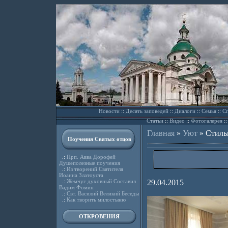
Новости
::
Десять заповедей
::
Диалоги
::
Семья
::
Сп
Статьи
::
Видео
::
Фотогалерея
:
Главная
»
Уют
»
Стиль
Поучения Святых отцов
.:
Прп. Авва Дорофей
Душеполезные поучения
.:
Из творений Святителя
Иоанна Златоуста
.:
Жемчуг духовный Составил
29.04.2015
Вадим Фомин
.:
Свт. Василий Великий Беседы
.:
Как творить милостыню
ОТКРОВЕНИЯ