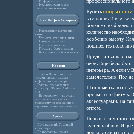
профессионального д
.:
Информация
.:
Краткое правило для
благочестивой жизни
Купить
шторы оптом 
компаний. И все же е
Свт. Феофан Затворник
больше о выбранной 
.:
Наставления в духовной
количество необходи
жизни
.:
Что есть духовная жизнь
особенно высоту. Ка
.:
Внутренняя жизнь
.:
Путь ко спасению
пошиве, технологию 
.:
Письма о Вере и жизни
.:
Как сохранить благочестие
Придя за тканью в ма
окон. Еще было бы от
Новости
интерьера. А если у 
.:
Адам и Лилит: запретная
замечательно. Пол де
история первой пары в
мифологии и культуре
.:
Главные православные
Шторные ткани обычн
монастыри Тверской области:
ТОП-5
орнамент и фактура.
.:
«Богослов.ру — портал о
богословии как ключ к
аксессуарами. На са
духовному просвещению и
научному осмыслению веры»
оптом.
Храмы
Первое с чем стоит о
.:
Астраханский Троицкий
кусочек обоев. И цве
монастырь
должны сливаться с 
.:
Православные храмы –