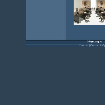
©
bgm.org.ru
- 
Новости
|
Статьи
|
Азбу