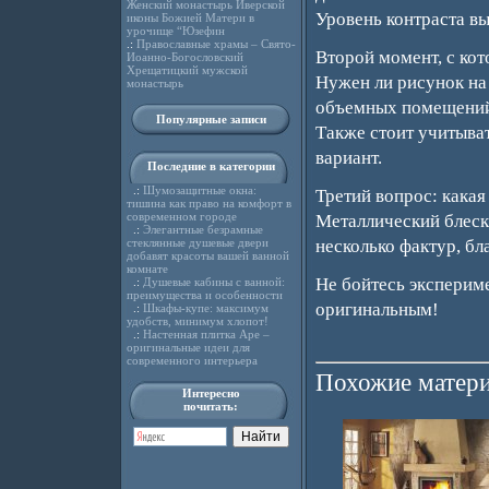
Женский монастырь Иверской
Уровень контраста вы
иконы Божией Матери в
урочище “Юзефин
.:
Православные храмы – Свято-
Второй момент, с кот
Иоанно-Богословский
Хрещатицкий мужской
Нужен ли рисунок на
монастырь
объемных помещений.
Популярные записи
Также стоит учитыват
вариант.
Последние в категории
.:
Шумозащитные окна:
Третий вопрос: какая
тишина как право на комфорт в
современном городе
Металлический блеск
.:
Элегантные безрамные
стеклянные душевые двери
несколько фактур, бл
добавят красоты вашей ванной
комнате
Не бойтесь эксперим
.:
Душевые кабины с ванной:
преимущества и особенности
оригинальным!
.:
Шкафы-купе: максимум
удобств, минимум хлопот!
.:
Настенная плитка Ape –
оригинальные идеи для
современного интерьера
Похожие матери
Интересно
почитать: