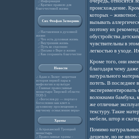
очередь, относятся л
.:
Информация
.:
Краткое правило для
происхождение. Кром
благочестивой жизни
которых – животное.
Свт. Феофан Затворник
вызывать аллергическ
поэтому их рекоменд
.:
Наставления в духовной
обустройства детских
жизни
.:
Что есть духовная жизнь
чувствительны в это
.:
Внутренняя жизнь
.:
Путь ко спасению
легкостью в уходе. Их
.:
Письма о Вере и жизни
.:
Как сохранить благочестие
Кроме того, они име
благодаря чему даже
Новости
натурального материа
.:
Адам и Лилит: запретная
история первой пары в
потеть. В последнее 
мифологии и культуре
.:
Главные православные
экспериментировать 
монастыри Тверской области:
ТОП-5
волокнами бамбука, к
.:
«Богослов.ру — портал о
богословии как ключ к
же отличные эксплуа
духовному просвещению и
научному осмыслению веры»
текстуру. Такие мате
мебели, штор и скате
Храмы
Помимо натуральных е
.:
Астраханский Троицкий
монастырь
дешевле, но не являю
.:
Православные храмы –