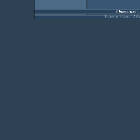
©
bgm.org.ru
- 
Новости
|
Статьи
|
Азбу