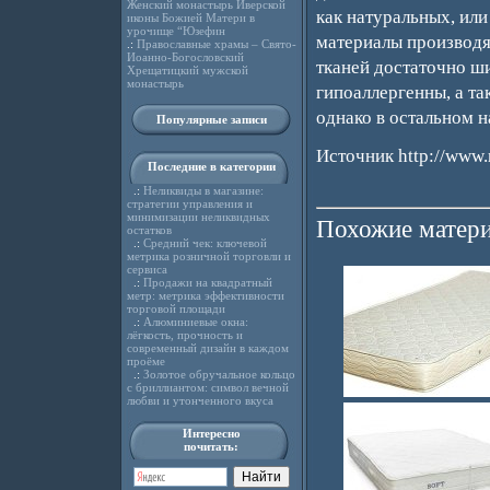
Женский монастырь Иверской
как натуральных, или
иконы Божией Матери в
урочище “Юзефин
материалы производят
.:
Православные храмы – Свято-
Иоанно-Богословский
тканей достаточно ши
Хрещатицкий мужской
монастырь
гипоаллергенны, а т
однако в остальном 
Популярные записи
Источник http://www.r
Последние в категории
.:
Неликвиды в магазине:
стратегии управления и
минимизации неликвидных
Похожие матери
остатков
.:
Средний чек: ключевой
метрика розничной торговли и
сервиса
.:
Продажи на квадратный
метр: метрика эффективности
торговой площади
.:
Алюминиевые окна:
лёгкость, прочность и
современный дизайн в каждом
проёме
.:
Золотое обручальное кольцо
с бриллиантом: символ вечной
любви и утонченного вкуса
Интересно
почитать: