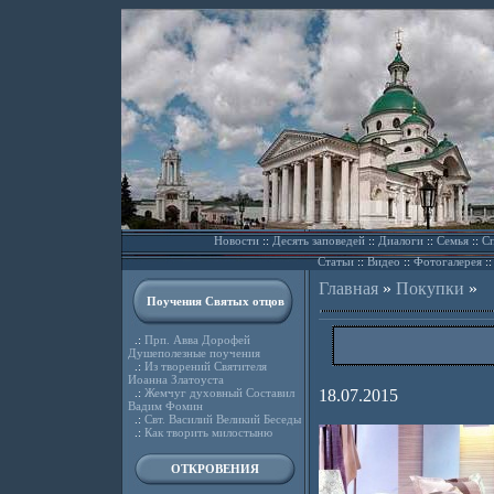
Новости
::
Десять заповедей
::
Диалоги
::
Семья
::
Сп
Статьи
::
Видео
::
Фотогалерея
:
Главная
»
Покупки
»
Поучения Святых отцов
.:
Прп. Авва Дорофей
Душеполезные поучения
.:
Из творений Святителя
Иоанна Златоуста
.:
Жемчуг духовный Составил
18.07.2015
Вадим Фомин
.:
Свт. Василий Великий Беседы
.:
Как творить милостыню
ОТКРОВЕНИЯ