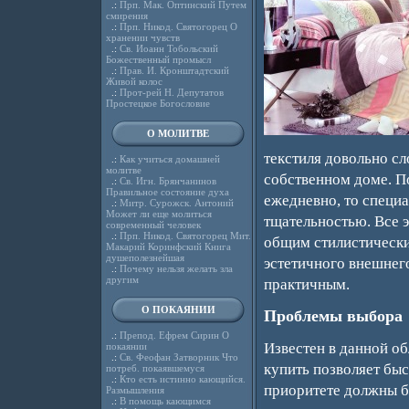
.:
Прп. Мак. Оптинский Путем
смирения
.:
Прп. Никод. Святогорец О
хранении чувств
.:
Св. Иоанн Тобольский
Божественный промысл
.:
Прав. И. Кронштадтский
Живой колос
.:
Прот-рей Н. Депутатов
Простецкое Богословие
О МОЛИТВЕ
текстиля довольно с
.:
Как учиться домашней
молитве
собственном доме. П
.:
Св. Игн. Брянчанинов
Правильное состояние духа
ежедневно, то специа
.:
Митр. Сурожск. Антоний
Может ли еще молиться
тщательностью. Все 
современный человек
.:
Прп. Никод. Святогорец Мит.
общим стилистически
Макарий Коринфский Книга
душеполезнейшая
эстетичного внешнего
.:
Почему нельзя желать зла
другим
практичным.
О ПОКАЯНИИ
Проблемы выбора
.:
Препод. Ефрем Сирин О
Известен в данной об
покаянии
.:
Св. Феофан Затворник Что
купить позволяет быс
потреб. покаявшемуся
.:
Кто есть истинно кающийся.
приоритете должны бы
Размышления
.:
В помощь кающимся