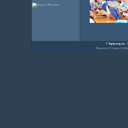
©
bgm.org.ru
- 
Новости
|
Статьи
|
Азбу