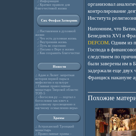
.:
Информация
организовал аналогич
.:
Краткое правило для
благочестивой жизни
контролирование деят
Института религиозн
Свт. Феофан Затворник
Напомним, что Ватик
.:
Наставления в духовной
жизни
Бенедикта XVI и Фра
.:
Что есть духовная жизнь
DEFCOM
. Одним из 
.:
Внутренняя жизнь
.:
Путь ко спасению
Господа в финансово
.:
Письма о Вере и жизни
.:
Как сохранить благочестие
следствием по причи
были заверены им в Б
Новости
задержали еще двух ч
.:
Адам и Лилит: запретная
Франциск накануне а
история первой пары в
мифологии и культуре
.:
Главные православные
монастыри Тверской области:
ТОП-5
Похожие матери
.:
«Богослов.ру — портал о
богословии как ключ к
духовному просвещению и
научному осмыслению веры»
Храмы
.:
Астраханский Троицкий
монастырь
.:
Православные храмы –