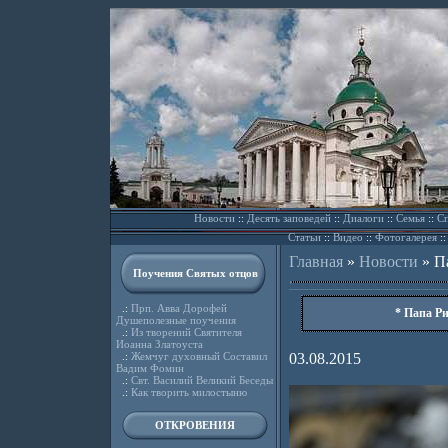
Новости
::
Десять заповедей
::
Диалоги
::
Семья
::
Сп
Статьи
::
Видео
::
Фотогалерея
:
Главная
»
Новости
»
П
Поучения Святых отцов
.:
Прп. Авва Дорофей
* Папа Р
Душеполезные поучения
.:
Из творений Святителя
Иоанна Златоуста
.:
Жемчуг духовный Составил
03.08.2015
Вадим Фомин
.:
Свт. Василий Великий Беседы
.:
Как творить милостыню
ОТКРОВЕНИЯ