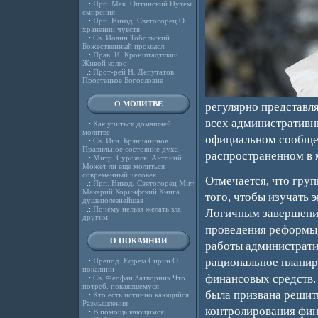
.:
Прп. Мак. Оптинский Путем
смирения
.:
Прп. Никод. Святогорец О
хранении чувств
.:
Св. Иоанн Тобольский
Божественный промысл
.:
Прав. И. Кронштадтский
Живой колос
.:
Прот-рей Н. Депутатов
Простецкое Богословие
О МОЛИТВЕ
регулярно представл
всех административн
.:
Как учиться домашней
молитве
официальном сообщен
.:
Св. Игн. Брянчанинов
Правильное состояние духа
распространенном в 
.:
Митр. Сурожск. Антоний
Может ли еще молиться
современный человек
Отмечается, что груп
.:
Прп. Никод. Святогорец Мит.
Макарий Коринфский Книга
того, чтобы изучать
душеполезнейшая
.:
Почему нельзя желать зла
Логичным завершение
другим
проведения реформы
О ПОКАЯНИИ
работы администрати
рациональное планир
.:
Препод. Ефрем Сирин О
покаянии
финансовых средств. 
.:
Св. Феофан Затворник Что
потреб. покаявшемуся
была призвана решит
.:
Кто есть истинно кающийся.
Размышления
контролирования фин
.:
В помощь кающимся