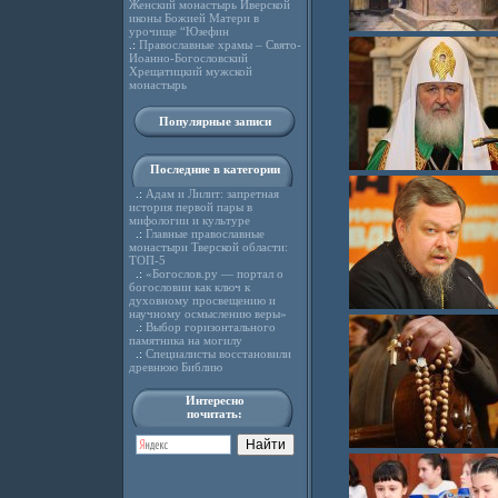
Женский монастырь Иверской
иконы Божией Матери в
урочище “Юзефин
.:
Православные храмы – Свято-
Иоанно-Богословский
Хрещатицкий мужской
монастырь
Популярные записи
Последние в категории
.:
Адам и Лилит: запретная
история первой пары в
мифологии и культуре
.:
Главные православные
монастыри Тверской области:
ТОП-5
.:
«Богослов.ру — портал о
богословии как ключ к
духовному просвещению и
научному осмыслению веры»
.:
Выбор горизонтального
памятника на могилу
.:
Специалисты восстановили
древнюю Библию
Интересно
почитать: