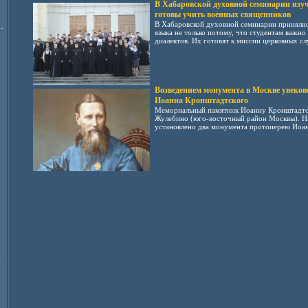
В Хабаровской духовной семинарии изу
готовы учить военных священников
В Хабаровской духовной семинарии принялис
-
языка не только потому, что студентам важно
диалектов. Их готовят к миссии церковных сл
Возведением монумента в Москве увеков
Иоанна Кронштадтского
Мемориальный памятник Иоанну Кронштадтск
Жулебино (юго-восточный район Москвы). Н
установлено два монумента протоиерею Иоан