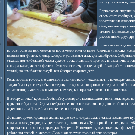
м
им осуществить задума
Борисовская епархия, 
своем сайте сообщает, 
изготовлении многокил
объединении верующих
трудом. В процессе ра
рассказывают друг дру
Братская свеча делаетс
которая остается неизменной на протяжении многих веков. Сначала к потолку крепя
навязывают фитиль, к концу которого устраивают диск для калибровки. Собравши
откалывают от большой массы сухого воска маленькие кусочки, и, размягчив в теп
его и раскатав, лепят к фитилю. Это делает свечу не трещащей. Такая работа заним
усилий, но чем больше людей, тем быстрее спорится дело.
т.
Когда изделие готово, его снимают и разглаживают – охаживают, с помощью специ
Такую братскую свечу обычно жертвую в храм, а священник, совершающий богосл
ее зажигают, в молитвах поминает всех тех, кто принял участие в изготовлении.
В Беларуси такой красивый обычай существует с шестнадцатого века, когда здесь н
церковные братства. Огромные братские свечи изготавливали родовые общины, вл
надеющиеся на божье благословение своего труда.
До наших времен традиция делать такую свечу сохранилась в одном населенном пун
показа на международном фестивале под названием «Лучезарный ангел» фильма «Бр
.
возрождаться во многих приходах Беларуси. Напомним: документальный фильм И
работе над свечей в деревни Лука, и он получил главный приз конкурса.