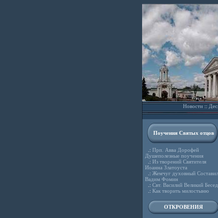
Новости
::
Дес
Поучения Святых отцов
.:
Прп. Авва Дорофей
Душеполезные поучения
.:
Из творений Святителя
Иоанна Златоуста
.:
Жемчуг духовный Состави
Вадим Фомин
.:
Свт. Василий Великий Бесе
.:
Как творить милостыню
ОТКРОВЕНИЯ