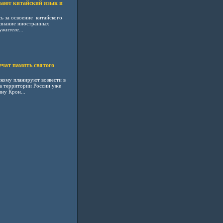
чают китайский язык и
ь за освоение китайского
 знание иностранных
ужителе...
ечат память святого
ому планируют возвести в
а территории России уже
ну Крон...