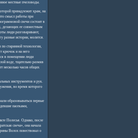
нное местные пчеловоды.
которой принадлежит храм, на
что смысл работы при
ограммовой свечи состоит в
, делающих ее совместным
боты люди разговаривают,
гу разные истории, молятся.
я по старинной технологии,
т крючок и на него
еся в помещении люди
лой воде, тщательно размяв
ает несколько часов общих
альных инструментов и рук.
ужения, во время которого
ачали образовываться первые
адевшие пасеками,
кте Полесья. Однако, после
атская свеча», она начала
рины Волох повествовал о