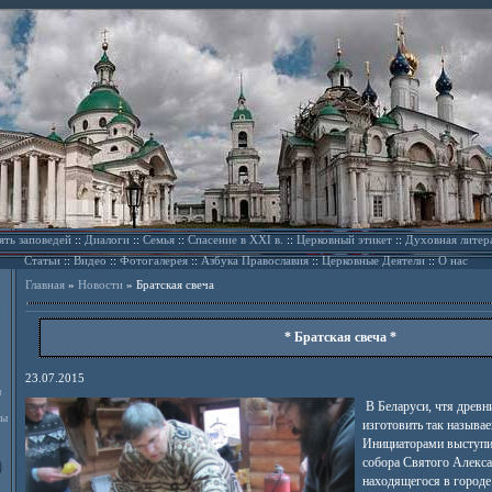
ять заповедей
::
Диалоги
::
Семья
::
Спасение в XXI в.
::
Церковный этикет
::
Духовная литер
Статьи
::
Видео
::
Фотогалерея
::
Азбука Православия
::
Церковные Деятели
::
О нас
Главная
»
Новости
»
Братская свеча
* Братская свеча *
23.07.2015
л
В Беларуси, чтя древн
ды
изготовить так называ
Инициаторами выступи
собора Святого Алекса
находящегося в городе