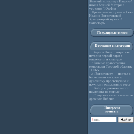
Женский монастырь Иверской
иконы Божией Матери в
урочище “Юзефин
.:
Православные храмы – Свято
Иоанно-Богословский
Хрещатицкий мужской
монастырь
Популярные записи
Последние в категории
.:
Адам и Лилит: запретная
история первой пары в
мифологии и культуре
.:
Главные православные
монастыри Тверской области:
ТОП-5
.:
«Богослов.ру — портал о
богословии как ключ к
духовному просвещению и
научному осмыслению веры»
.:
Выбор горизонтального
памятника на могилу
.:
Специалисты восстановили
древнюю Библию
Интересно
почитать: