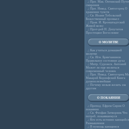
.:
Прп. Мак. Оптинский Путе
смирения
.:
Прп. Никод. Святогорец О
хранении чувств
.:
Св. Иоанн Тобольский
Божественный промысл
.:
Прав. И. Кронштадтский
Живой колос
.:
Прот-рей Н. Депутатов
Простецкое Богословие
О МОЛИТВЕ
.:
Как учиться домашней
молитве
.:
Св. Игн. Брянчанинов
Правильное состояние духа
.:
Митр. Сурожск. Антоний
Может ли еще молиться
современный человек
.:
Прп. Никод. Святогорец Ми
Макарий Коринфский Книга
душеполезнейшая
.:
Почему нельзя желать зла
другим
О ПОКАЯНИИ
.:
Препод. Ефрем Сирин О
покаянии
.:
Св. Феофан Затворник Что
потреб. покаявшемуся
.:
Кто есть истинно кающийся
Размышления
.:
В помощь кающимся