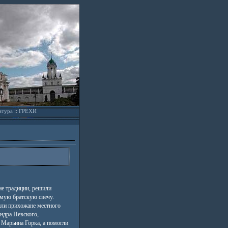
атура
::
ГРЕХИ
ие традиции, решили
емую братскую свечу.
ли прихожане местного
ндра Невского,
 Марьина Горка, а помогли