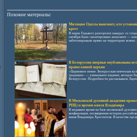
Похожие материалы:
Милиция Одессы выясняет, кто установ
крест
В парке Горького разгорелся скандал: со сто
октября было смонтировано монумент — покл
забетонировали прямо на территории зелено..
В Белоруссии впервые опубликована ис
православной церкви
«Церковное пение. Белорусская певческая ку
традиции» — уникальное издание, которое бы
Белоруссии. Подробности рассказывала Лариса
В Московской духовной академии прош
РПЦ со времен князя Владимира
В недавнее время на базе московской духовн
конференция, посвященная истории российско
князя Владимира Хрестителя. В качестве орган