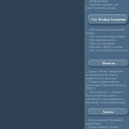
.:
Информация
.:
Краткое правило для
благочестивой жизни
Свт. Феофан Затворник
.:
Наставления в духовной
жизни
.:
Что есть духовная жизнь
.:
Внутренняя жизнь
.:
Путь ко спасению
.:
Письма о Вере и жизни
.:
Как сохранить благочестие
Новости
.:
Адам и Лилит: запретная
история первой пары в
мифологии и культуре
.:
Главные православные
монастыри Тверской области:
ТОП-5
.:
«Богослов.ру — портал о
богословии как ключ к
духовному просвещению и
научному осмыслению веры»
Храмы
.:
Астраханский Троицкий
монастырь
.:
Православные храмы –