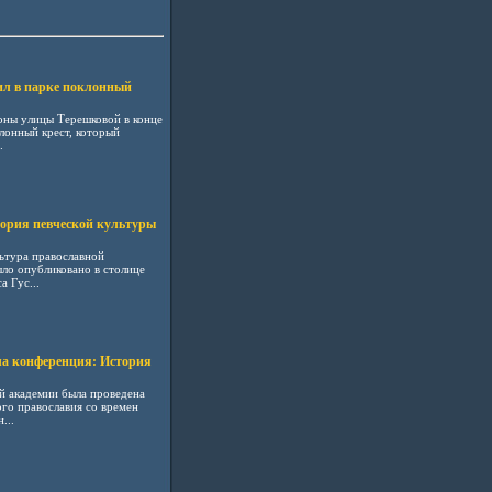
ил в парке поклонный
роны улицы Терешковой в конце
онный крест, который
.
тория певческой культуры
льтура православной
ло опубликовано в столице
 Гус...
ла конференция: История
ой академии была проведена
го православия со времен
...