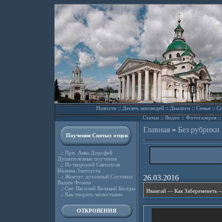
Новости
::
Десять заповедей
::
Диалоги
::
Семья
::
Сп
Статьи
::
Видео
::
Фотогалерея
:
Главная
»
Без рубрики
Поучения Святых отцов
.:
Прп. Авва Дорофей
Душеполезные поучения
.:
Из творений Святителя
Иоанна Златоуста
.:
Жемчуг духовный Составил
26.03.2016
Вадим Фомин
.:
Свт. Василий Великий Беседы
.:
Как творить милостыню
ОТКРОВЕНИЯ