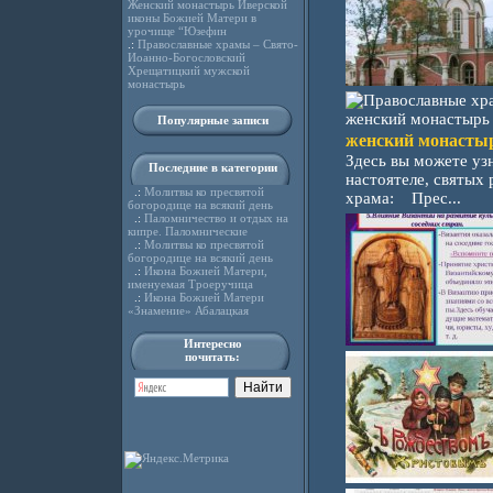
Женский монастырь Иверской
иконы Божией Матери в
урочище “Юзефин
.:
Православные храмы – Свято-
Иоанно-Богословский
Хрещатицкий мужской
монастырь
Популярные записи
женский монасты
Здесь вы можете уз
Последние в категории
настоятеле, святых
.:
Молитвы ко пресвятой
храма: Прес...
богородице на всякий день
.:
Паломничество и отдых на
кипре. Паломнические
.:
Молитвы ко пресвятой
богородице на всякий день
.:
Икона Божией Матери,
именуемая Троеручица
.:
Икона Божией Матери
«Знамение» Абалацкая
Интересно
почитать: