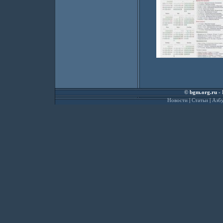
©
bgm.org.ru
- 
Новости
|
Статьи
|
Азбу