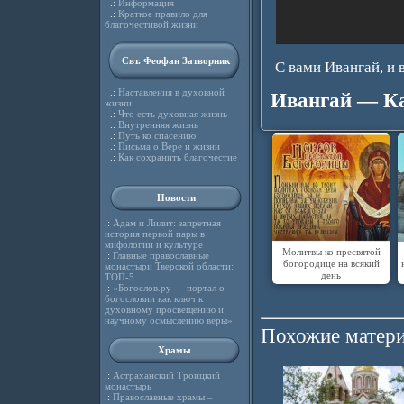
.:
Информация
.:
Краткое правило для
благочестивой жизни
Свт. Феофан Затворник
С вами Ивангай, 
.:
Наставления в духовной
Ивангай — Ка
жизни
.:
Что есть духовная жизнь
.:
Внутренняя жизнь
.:
Путь ко спасению
.:
Письма о Вере и жизни
.:
Как сохранить благочестие
Новости
.:
Адам и Лилит: запретная
история первой пары в
мифологии и культуре
Молитвы ко пресвятой
.:
Главные православные
богородице на всякий
монастыри Тверской области:
день
ТОП-5
.:
«Богослов.ру — портал о
богословии как ключ к
духовному просвещению и
научному осмыслению веры»
Похожие матери
Храмы
.:
Астраханский Троицкий
монастырь
.:
Православные храмы –