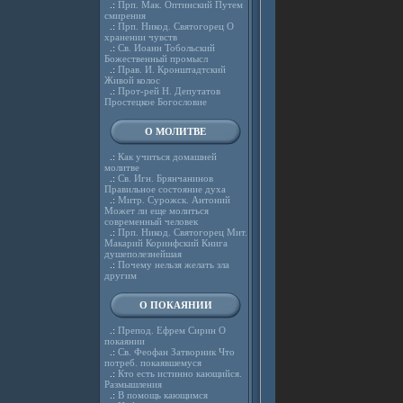
.:
Прп. Мак. Оптинский Путем
смирения
.:
Прп. Никод. Святогорец О
хранении чувств
.:
Св. Иоанн Тобольский
Божественный промысл
.:
Прав. И. Кронштадтский
Живой колос
.:
Прот-рей Н. Депутатов
Простецкое Богословие
О МОЛИТВЕ
.:
Как учиться домашней
молитве
.:
Св. Игн. Брянчанинов
Правильное состояние духа
.:
Митр. Сурожск. Антоний
Может ли еще молиться
современный человек
.:
Прп. Никод. Святогорец Мит.
Макарий Коринфский Книга
душеполезнейшая
.:
Почему нельзя желать зла
другим
О ПОКАЯНИИ
.:
Препод. Ефрем Сирин О
покаянии
.:
Св. Феофан Затворник Что
потреб. покаявшемуся
.:
Кто есть истинно кающийся.
Размышления
.:
В помощь кающимся