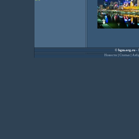
©
bgm.org.ru
- 
Новости
|
Статьи
|
Азбу