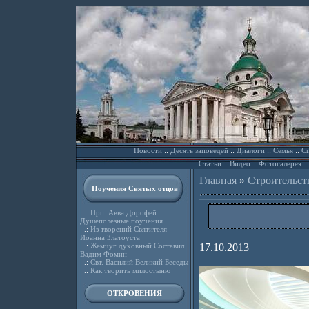
Новости
::
Десять заповедей
::
Диалоги
::
Семья
::
Сп
Статьи
::
Видео
::
Фотогалерея
:
Главная
»
Строительст
Поучения Святых отцов
.:
Прп. Авва Дорофей
Душеполезные поучения
.:
Из творений Святителя
Иоанна Златоуста
.:
Жемчуг духовный Составил
17.10.2013
Вадим Фомин
.:
Свт. Василий Великий Беседы
.:
Как творить милостыню
ОТКРОВЕНИЯ