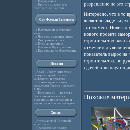
.:
Информация
разрешение на это ст
.:
Краткое правило для
благочестивой жизни
Интересно, что в то 
Свт. Феофан Затворник
является владельцем 
тот момент. Инвестор
.:
Наставления в духовной
жизни
нового проекта замор
.:
Что есть духовная жизнь
строительство начал
.:
Внутренняя жизнь
.:
Путь ко спасению
отмечается увеличен
.:
Письма о Вере и жизни
.:
Как сохранить благочестие
показатель вырос на 
строительства, но ру
Новости
сдачей в эксплуатаци
.:
Адам и Лилит: запретная
история первой пары в
мифологии и культуре
.:
Главные православные
монастыри Тверской области:
ТОП-5
.:
«Богослов.ру — портал о
Похожие матери
богословии как ключ к
духовному просвещению и
научному осмыслению веры»
Храмы
.:
Астраханский Троицкий
монастырь
.:
Православные храмы –