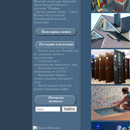
Женский монастырь Иверской
иконы Божией Матери в
урочище “Юзефин
.:
Православные храмы – Свято-
Иоанно-Богословский
Хрещатицкий мужской
монастырь
Популярные записи
Последние в категории
.:
Ремонт квартир: Полный гид
по созданию уютного
пространства
.:
Особенности и
преимущества паркетного лака
.:
Натяжные потолки и
светильники от LEVEL+
.:
Виниловый сайдинг –
лучшее решение для вашего
дома
.:
Выгон цоколя: наиболее
распространенные мифы
Интересно
почитать: