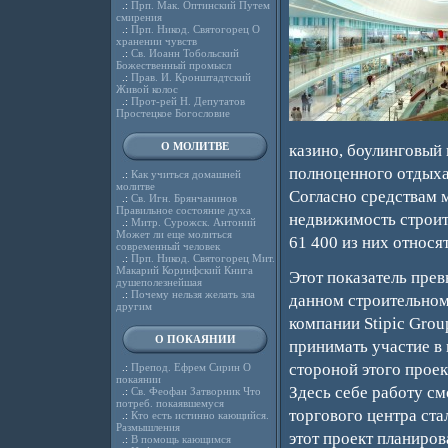
.:
Прп. Мак. Оптинский Путем
смирения
.:
Прп. Никод. Святогорец О
хранении чувств
.:
Св. Иоанн Тобольский
Божественный промысл
.:
Прав. И. Кронштадтский
Живой колос
.:
Прот-рей Н. Депутатов
Простецкое Богословие
О МОЛИТВЕ
казино, боулинговый 
полноценного отдыха
.:
Как учиться домашней
молитве
Согласно средствам 
.:
Св. Игн. Брянчанинов
Правильное состояние духа
недвижимость строит
.:
Митр. Сурожск. Антоний
Может ли еще молиться
61 400 из них относя
современный человек
.:
Прп. Никод. Святогорец Мит.
Макарий Коринфский Книга
Этот показатель прев
душеполезнейшая
.:
Почему нельзя желать зла
данном строительном
другим
компании Stipic Grou
О ПОКАЯНИИ
принимать участие в 
стороной этого проек
.:
Препод. Ефрем Сирин О
покаянии
Здесь себе работу см
.:
Св. Феофан Затворник Что
потреб. покаявшемуся
торгового центра ста
.:
Кто есть истинно кающийся.
Размышления
этот проект планиров
.:
В помощь кающимся