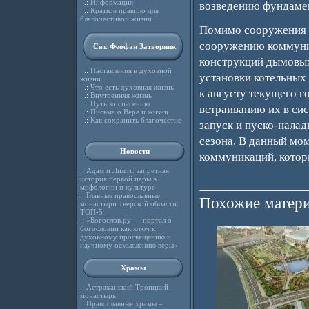
.:
Информация
возведению фундамен
.:
Краткое правило для
благочестивой жизни
Помимо сооружения с
сооружению коммуник
Свт. Феофан Затворник
конструкций дымовых
.:
Наставления в духовной
установки котельных
жизни
.:
Что есть духовная жизнь
к августу текущего г
.:
Внутренняя жизнь
.:
Путь ко спасению
встраиванию их в сис
.:
Письма о Вере и жизни
.:
Как сохранить благочестие
запуск и пуско-нала
сезона. В данный мо
Новости
коммуникаций, которы
.:
Адам и Лилит: запретная
история первой пары в
мифологии и культуре
.:
Главные православные
Похожие матери
монастыри Тверской области:
ТОП-5
.:
«Богослов.ру — портал о
богословии как ключ к
духовному просвещению и
научному осмыслению веры»
Храмы
.:
Астраханский Троицкий
монастырь
.:
Православные храмы –