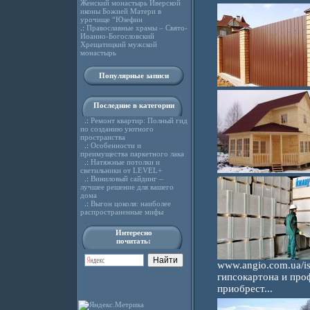
Женский монастырь Иверской
иконы Божией Матери в
урочище “Юзефин
.:
Православные храмы – Свято-
Иоанно-Богословский
Хрещатицкий мужской
монастырь
Популярные записи
Последние в категории
.:
Ремонт квартир: Полный гид
по созданию уютного
пространства
.:
Особенности и
преимущества паркетного лака
.:
Натяжные потолки и
светильники от LEVEL+
.:
Виниловый сайдинг –
лучшее решение для вашего
дома
.:
Выгон цоколя: наиболее
распространенные мифы
Интересно
почитать:
www.angio.com.ua/is
гипсокартона и про
приобрест...