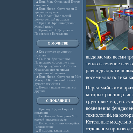
.:
Прп. Мак. Оптинский Путем
смирения
.:
Прп. Никод. Святогорец О
хранении чувств
.:
Св. Иоанн Тобольский
Божественный промысл
.:
Прав. И. Кронштадтский
Живой колос
.:
Прот-рей Н. Депутатов
Простецкое Богословие
О МОЛИТВЕ
.:
Как учиться домашней
молитве
выдаваемая всеми тр
.:
Св. Игн. Брянчанинов
Правильное состояние духа
тепло в течение всег
.:
Митр. Сурожск. Антоний
Может ли еще молиться
равен двадцати целым
современный человек
восемнадцать Гика ка
.:
Прп. Никод. Святогорец Мит.
Макарий Коринфский Книга
душеполезнейшая
Перед майскими праз
.:
Почему нельзя желать зла
другим
которых расчищались
грунтовых вод и осуш
О ПОКАЯНИИ
возведения фундамен
.:
Препод. Ефрем Сирин О
покаянии
технологий, на кото
.:
Св. Феофан Затворник Что
потреб. покаявшемуся
Котельные модульно 
.:
Кто есть истинно кающийся.
Размышления
отдельном производс
.:
В помощь кающимся