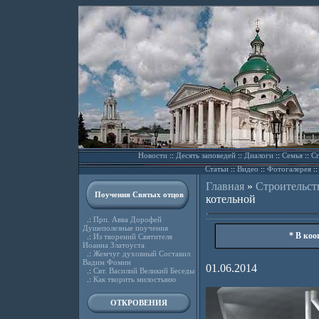
Новости
::
Десять заповедей
::
Диалоги
::
Семья
::
Сп
Статьи
::
Видео
::
Фотогалерея
:
Главная
»
Строительст
Поучения Святых отцов
котельной
.:
Прп. Авва Дорофей
Душеполезные поучения
* В коо
.:
Из творений Святителя
Иоанна Златоуста
.:
Жемчуг духовный Составил
Вадим Фомин
01.06.2014
.:
Свт. Василий Великий Беседы
.:
Как творить милостыню
ОТКРОВЕНИЯ