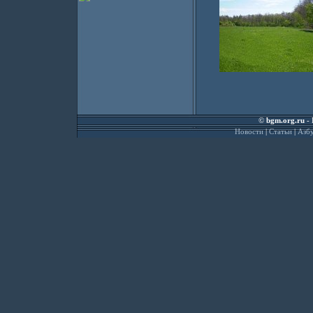
©
bgm.org.ru
- 
Новости
|
Статьи
|
Азбу