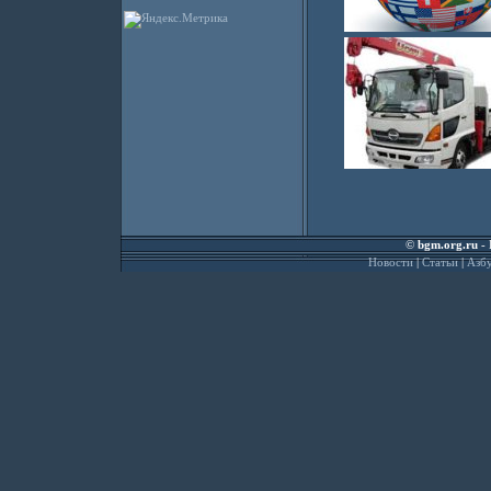
©
bgm.org.ru
- 
Новости
|
Статьи
|
Азбу