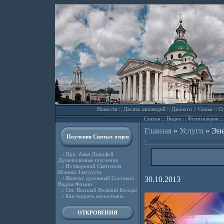
Новости
::
Десять заповедей
::
Диалоги
::
Семья
::
Сп
Статьи
::
Видео
::
Фотогалерея
:
Главная
»
Услуги
»
Эне
Поучения Святых отцов
.:
Прп. Авва Дорофей
Душеполезные поучения
.:
Из творений Святителя
Иоанна Златоуста
.:
Жемчуг духовный Составил
30.10.2013
Вадим Фомин
.:
Свт. Василий Великий Беседы
.:
Как творить милостыню
ОТКРОВЕНИЯ