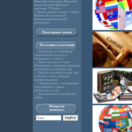
Женский монастырь Иверской
иконы Божией Матери в
урочище “Юзефин
.:
Православные храмы – Свято-
Иоанно-Богословский
Хрещатицкий мужской
монастырь
Популярные записи
Последние в категории
.:
Кремация тел покойных:
современный подход к
прощанию и памяти
.:
Вывоз мусора в Санкт-
Петербурге: надёжные решения
для бизнеса и частных лиц
.:
Ремонт ноутбука: когда, как
и почему стоит доверять
профессионалам
.:
Ознакомление с последними
тенденциями в сфере
ритуальных услуг
.:
Как правильно продвигать
сайты
Интересно
почитать: