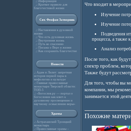
.:
Информация
Что входит в меропр
.:
Краткое правило для
благочестивой жизни
Изучение потр
Свт. Феофан Затворник
Изучение поте
.:
Наставления в духовной
Подведения ит
жизни
.:
Что есть духовная жизнь
процесса, а также 
.:
Внутренняя жизнь
.:
Путь ко спасению
.:
Письма о Вере и жизни
Анализ потреб
.:
Как сохранить благочестие
После того, как буду
Новости
спектр проблем, кот
Также будут рассмот
.:
Адам и Лилит: запретная
история первой пары в
мифологии и культуре
Для того, чтобы вы 
.:
Главные православные
монастыри Тверской области:
компании, мы рекоме
ТОП-5
.:
«Богослов.ру — портал о
занимается этой деят
богословии как ключ к
духовному просвещению и
научному осмыслению веры»
Храмы
Похожие матери
.:
Астраханский Троицкий
монастырь
.:
Православные храмы –