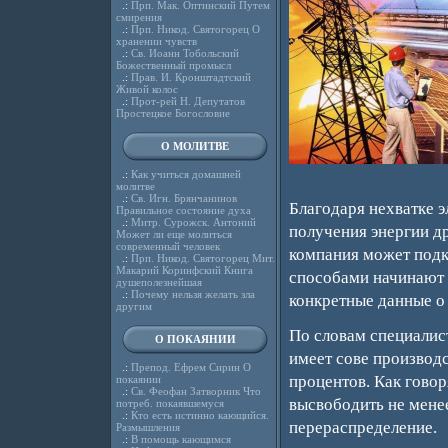
.:
Прп. Мак. Оптинский Путем
смирения
.:
Прп. Никод. Святогорец О
хранении чувств
.:
Св. Иоанн Тобольский
Божественный промысл
.:
Прав. И. Кронштадтский
Живой колос
.:
Прот-рей Н. Депутатов
Простецкое Богословие
О МОЛИТВЕ
.:
Как учиться домашней
молитве
.:
Св. Игн. Брянчанинов
Благодаря нехватке 
Правильное состояние духа
.:
Митр. Сурожск. Антоний
получения энергии д
Может ли еще молиться
современный человек
компания может подк
.:
Прп. Никод. Святогорец Мит.
Макарий Коринфский Книга
способами начинают п
душеполезнейшая
.:
Почему нельзя желать зла
конкретные данные о
другим
По словам специалист
О ПОКАЯНИИ
имеет сове производс
.:
Препод. Ефрем Сирин О
процентов. Как гово
покаянии
.:
Св. Феофан Затворник Что
высвободить не менее
потреб. покаявшемуся
.:
Кто есть истинно кающийся.
перераспределение.
Размышления
.:
В помощь кающимся