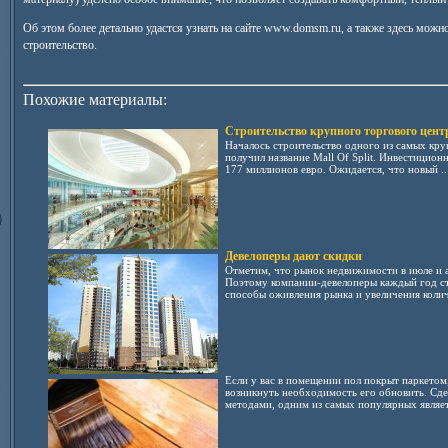
Об этом более детально удастся узнать на сайте www.domsm.ru, а также здесь можно
строительство.
Похожие материалы:
Строительство крупного торгового цент
Началось строительство одного из самых кру
получил название Mall Of Split. Инвестицион
177 миллионов евро. Ожидается, что новый ..
Девелоперы дают скидки
Отметим, что рынок недвижимости в июле и а
Поэтому компании-девелоперы каждый год с
способы оживления рынка и увеличения количе
Если у вас в помещении пол покрыт паркетом,
возникнуть необходимость его обновить. Сд
методами, одним из самых популярных являетс