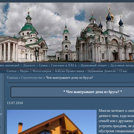
ять заповедей
::
Диалоги
::
Семья
::
Спасение в XXI в.
::
Церковный этикет
::
Духовная литер
Статьи
::
Видео
::
Фотогалерея
::
Азбука Православия
::
Церковные Деятели
::
О нас
Главная
»
Строительство
»
Чем выигрывают дома из бруса?
* Чем выигрывают дома из бруса? *
13.07.2016
л
Многие мечтают о сво
ды
дачного типа, куда мож
семьёй или с друзьями
устроить праздник, не 
обустроив специальный