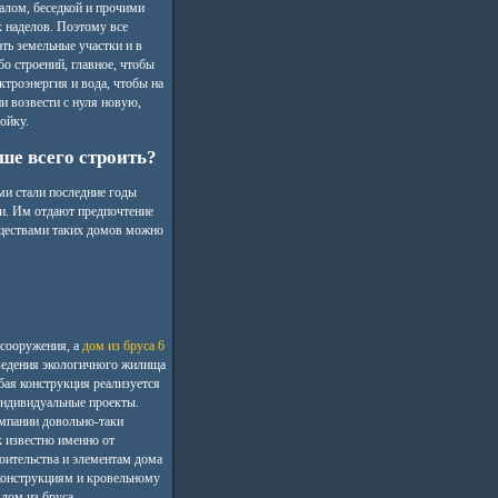
лом, беседкой и прочими
 наделов. Поэтому все
ть земельные участки и в
о строений, главное, чтобы
ктроэнергия и вода, чтобы на
и возвести с нуля новую,
ойку.
ше всего строить?
и стали последние годы
и. Им отдают предпочтение
ществами таких домов можно
 сооружения, а
дом из бруса 6
зведения экологичного жилища
бая конструкция реализуется
индивидуальные проекты.
омпании довольно-таки
к известно именно от
роительства и элементам дома
 конструкциям и кровельному
дом из бруса.