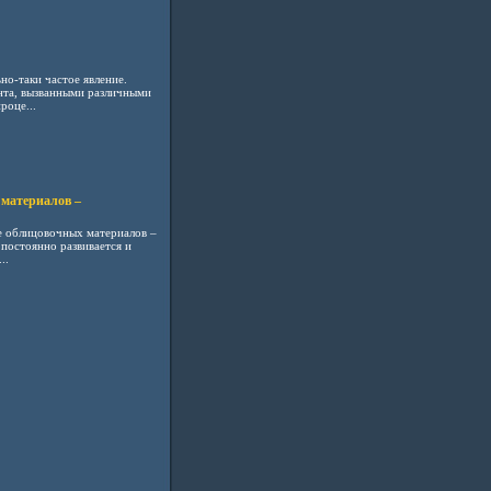
но-таки частое явление.
нта, вызванными различными
роце...
материалов –
е облицовочных материалов –
 постоянно развивается и
..