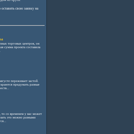
 оставить свою заявку на
ра
пных торговых центров, он
ная сумма проекта составила
.
вгусте переживает застой.
тараются придумать разные
ств...
 то со временем у вас может
елать это можно разными
я...