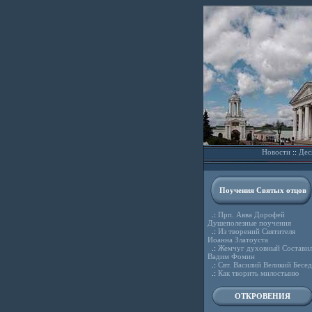
Новости
::
Дес
Поучения Святых отцов
.:
Прп. Авва Дорофей
Душеполезные поучения
.:
Из творений Святителя
Иоанна Златоуста
.:
Жемчуг духовный Состави
Вадим Фомин
.:
Свт. Василий Великий Бесе
.:
Как творить милостыню
ОТКРОВЕНИЯ