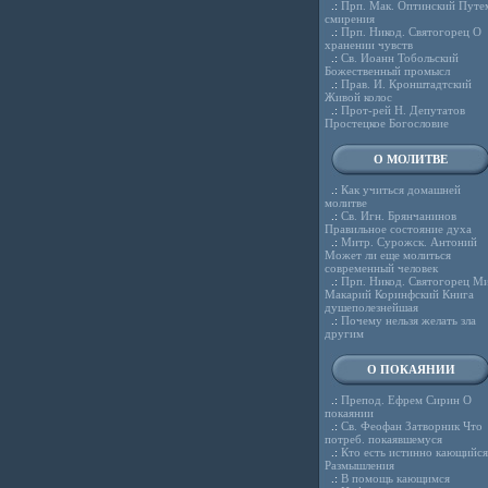
.:
Прп. Мак. Оптинский Путе
смирения
.:
Прп. Никод. Святогорец О
хранении чувств
.:
Св. Иоанн Тобольский
Божественный промысл
.:
Прав. И. Кронштадтский
Живой колос
.:
Прот-рей Н. Депутатов
Простецкое Богословие
О МОЛИТВЕ
.:
Как учиться домашней
молитве
.:
Св. Игн. Брянчанинов
Правильное состояние духа
.:
Митр. Сурожск. Антоний
Может ли еще молиться
современный человек
.:
Прп. Никод. Святогорец Ми
Макарий Коринфский Книга
душеполезнейшая
.:
Почему нельзя желать зла
другим
О ПОКАЯНИИ
.:
Препод. Ефрем Сирин О
покаянии
.:
Св. Феофан Затворник Что
потреб. покаявшемуся
.:
Кто есть истинно кающийся
Размышления
.:
В помощь кающимся