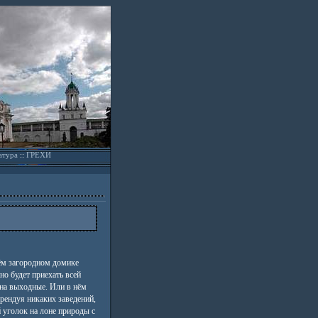
атура
::
ГРЕХИ
ём загородном домике
но будет приехать всей
 на выходные. Или в нём
арендуя никаких заведений,
 уголок на лоне природы с