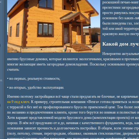
м
роскошной печью-манга
прелестями загородных
просто ринулись покупа
основном без каких-либ
были поведены газ, эле
той или иной территори
красивую жилую постр
Какой дом луч
Невероятно актуальным
именно брусовые домики, которые являются экологичными, красивыми и прочным
многие желающие иметь загородные домовладения. Поскольку основными преиму
считать:
• во-первых, реальную стоимость;
т.
• во-вторых, удобство эксплуатации.
Именно поэтому застройщики всё чаще стали предлагать не блочные, не кирпичные
на 9 под ключ
. К примеру, строительная компания «Венга» готова приняться за во
с террасой и без неё из профилированного бруса по приемлемой цене. Тем более лю
по желанию и предпочтениям клиента, кроме того берутся во внимая и полностью 
Хотя вариант представленной модели брусового дома (комплектации проекта) от к
хорош. В нём всё продумано от и до, начиная с качественного фундамента, ведь, ка
основания зависит прочность и долговечность постройки. В общем, всем этапам ст
.
(полу, потолку, стенам, перегородкам, обшивке, оконным стеклопакетам, дверным
материалу) уделено особое внимание, что позволяет создавать комфортный, тёплый 