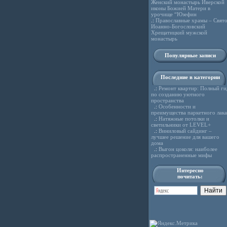
Женский монастырь Иверской
иконы Божией Матери в
урочище “Юзефин
.:
Православные храмы – Свято
Иоанно-Богословский
Хрещатицкий мужской
монастырь
Популярные записи
Последние в категории
.:
Ремонт квартир: Полный ги
по созданию уютного
пространства
.:
Особенности и
преимущества паркетного лака
.:
Натяжные потолки и
светильники от LEVEL+
.:
Виниловый сайдинг –
лучшее решение для вашего
дома
.:
Выгон цоколя: наиболее
распространенные мифы
Интересно
почитать: