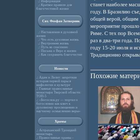
.:
Информация
станет наиболее мас
.:
Краткое правило для
благочестивой жизни
году. В Бразилию съе
общей верой, общим в
Свт. Феофан Затворник
мероприятие прошло п
.:
Наставления в духовной
Риме. С тех пор Все
жизни
.:
Что есть духовная жизнь
раз в два-три года. 
.:
Внутренняя жизнь
году 15-20 июля и ис
.:
Путь ко спасению
.:
Письма о Вере и жизни
Традиционно открыва
.:
Как сохранить благочестие
Новости
Похожие матери
.:
Адам и Лилит: запретная
история первой пары в
мифологии и культуре
.:
Главные православные
монастыри Тверской области:
ТОП-5
.:
«Богослов.ру — портал о
богословии как ключ к
духовному просвещению и
научному осмыслению веры»
Храмы
.:
Астраханский Троицкий
монастырь
.:
Православные храмы –