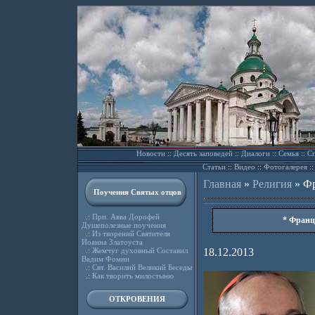
Новости
::
Десять заповедей
::
Диалоги
::
Семья
::
Сп
Статьи
::
Видео
::
Фотогалерея
:
Главная
»
Религия
»
Фр
Поучения Святых отцов
.:
Прп. Авва Дорофей
* Франц
Душеполезные поучения
.:
Из творений Святителя
Иоанна Златоуста
.:
Жемчуг духовный Составил
18.12.2013
Вадим Фомин
.:
Свт. Василий Великий Беседы
.:
Как творить милостыню
ОТКРОВЕНИЯ