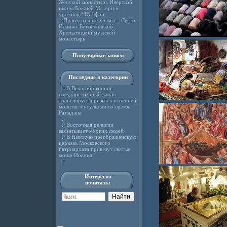
Женский монастырь Иверской
иконы Божией Матери в
урочище “Юзефин
.:
Православные храмы – Свято-
Иоанно-Богословский
Хрещатицкий мужской
монастырь
Популярные записи
Последние в категории
.:
В Великобритании
государственный канал
транслирует призыв к утренней
молитве мусульман во время
Рамадана
.:
.:
Восточная религия
захватывает многих людей
.:
В Невскую преображенскую
церковь Московского
патриархата привезут святые
мощи Иоанна
.:
Интересно
почитать: