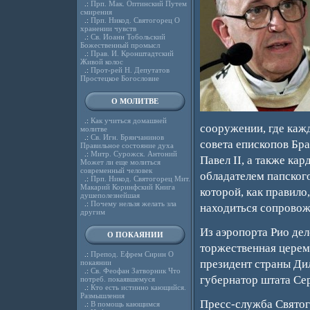
.:
Прп. Мак. Оптинский Путем
смирения
.:
Прп. Никод. Святогорец О
хранении чувств
.:
Св. Иоанн Тобольский
Божественный промысл
.:
Прав. И. Кронштадтский
Живой колос
.:
Прот-рей Н. Депутатов
Простецкое Богословие
О МОЛИТВЕ
.:
Как учиться домашней
сооружении, где каж
молитве
.:
Св. Игн. Брянчанинов
совета епископов Бра
Правильное состояние духа
.:
Митр. Сурожск. Антоний
Павел II, а также ка
Может ли еще молиться
современный человек
обладателем папског
.:
Прп. Никод. Святогорец Мит.
Макарий Коринфский Книга
которой, как правило
душеполезнейшая
.:
Почему нельзя желать зла
находиться сопрово
другим
Из аэропорта Рио дел
О ПОКАЯНИИ
торжественная церемо
.:
Препод. Ефрем Сирин О
президент страны Ди
покаянии
.:
Св. Феофан Затворник Что
губернатор штата Се
потреб. покаявшемуся
.:
Кто есть истинно кающийся.
Размышления
Пресс-служба Святог
.:
В помощь кающимся