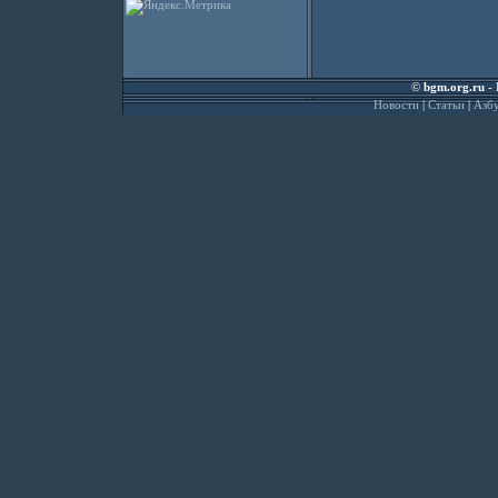
©
bgm.org.ru
- 
Новости
|
Статьи
|
Азбу