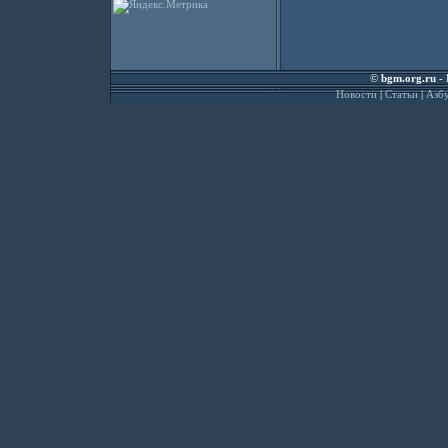
©
bgm.org.ru
- 
Новости
|
Статьи
|
Азбу