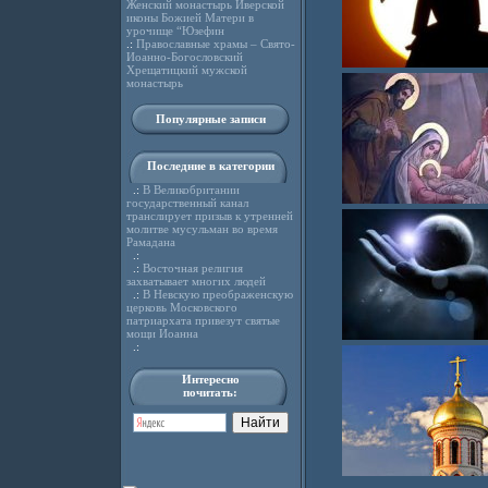
Женский монастырь Иверской
иконы Божией Матери в
урочище “Юзефин
.:
Православные храмы – Свято-
Иоанно-Богословский
Хрещатицкий мужской
монастырь
Популярные записи
Последние в категории
.:
В Великобритании
государственный канал
транслирует призыв к утренней
молитве мусульман во время
Рамадана
.:
.:
Восточная религия
захватывает многих людей
.:
В Невскую преображенскую
церковь Московского
патриархата привезут святые
мощи Иоанна
.:
Интересно
почитать: