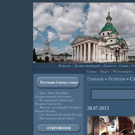
Новости
::
Десять заповедей
::
Диалоги
::
Семья
::
Сп
Статьи
::
Видео
::
Фотогалерея
:
Главная
»
Религия
»
Сл
Поучения Святых отцов
.:
Прп. Авва Дорофей
Душеполезные поучения
.:
Из творений Святителя
Иоанна Златоуста
.:
Жемчуг духовный Составил
28.07.2013
Вадим Фомин
.:
Свт. Василий Великий Беседы
.:
Как творить милостыню
ОТКРОВЕНИЯ