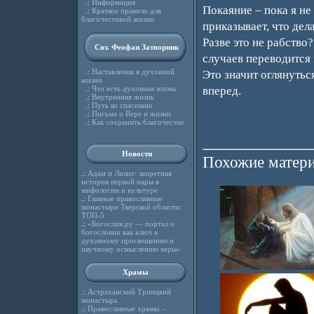
.:
Информация
Покаяние – пока я не 
.:
Краткое правило для
благочестивой жизни
приказывает, что дела
Разве это не рабство
Свт. Феофан Затворник
случаев переводится 
.:
Наставления в духовной
Это значит оглянутьс
жизни
.:
Что есть духовная жизнь
вперед.
.:
Внутренняя жизнь
.:
Путь ко спасению
.:
Письма о Вере и жизни
.:
Как сохранить благочестие
Новости
Похожие матери
.:
Адам и Лилит: запретная
история первой пары в
мифологии и культуре
.:
Главные православные
монастыри Тверской области:
ТОП-5
.:
«Богослов.ру — портал о
богословии как ключ к
духовному просвещению и
научному осмыслению веры»
Храмы
.:
Астраханский Троицкий
монастырь
.:
Православные храмы –