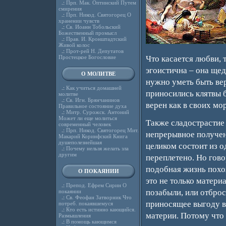
.:
Прп. Мак. Оптинский Путем
смирения
.:
Прп. Никод. Святогорец О
хранении чувств
.:
Св. Иоанн Тобольский
Божественный промысл
.:
Прав. И. Кронштадтский
Живой колос
.:
Прот-рей Н. Депутатов
Простецкое Богословие
Что касается любви, 
эгоистична – она щед
О МОЛИТВЕ
нужно уметь быть ве
.:
Как учиться домашней
приносились клятвы б
молитве
.:
Св. Игн. Брянчанинов
верен как в своих мо
Правильное состояние духа
.:
Митр. Сурожск. Антоний
Может ли еще молиться
Также сладострастие 
современный человек
.:
Прп. Никод. Святогорец Мит.
непрерывное получени
Макарий Коринфский Книга
душеполезнейшая
целиком состоит из о
.:
Почему нельзя желать зла
другим
переплетено. Но гово
подобная жизнь похож
О ПОКАЯНИИ
это не только матери
.:
Препод. Ефрем Сирин О
позабыли, или отброс
покаянии
.:
Св. Феофан Затворник Что
приносящее выгоду в
потреб. покаявшемуся
.:
Кто есть истинно кающийся.
материи. Потому что 
Размышления
.:
В помощь кающимся