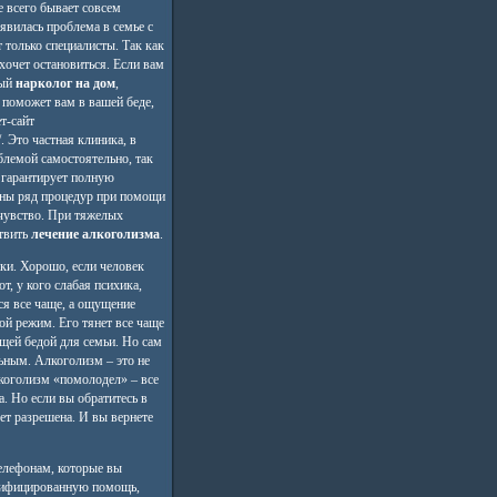
е всего бывает совсем
оявилась проблема в семье с
 только специалисты. Так как
 хочет остановиться. Если вам
ный
нарколог на дом
,
 поможет вам в вашей беде,
т-сайт
/. Это частная клиника, в
блемой самостоятельно, так
а гарантирует полную
ены ряд процедур при помощи
чувство. При тяжелых
ствить
лечение алкоголизма
.
ики. Хорошо, если человек
т, у кого слабая психика,
тся все чаще, а ощущение
ой режим. Его тянет все чаще
ящей бедой для семьи. Но сам
льным. Алкоголизм – это не
лкоголизм «помолодел» – все
а. Но если вы обратитесь в
дет разрешена. И вы вернете
елефонам, которые вы
валифицированную помощь,