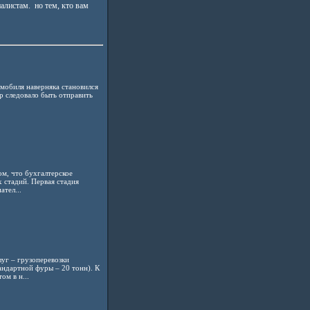
иалистам. но тем, кто вам
омобиля наверняка становился
р следовало быть отправить
ом, что бухгалтерское
 стадий. Первая стадия
ател...
уг – грузоперевозки
андартной фуры – 20 тонн). К
м в н...