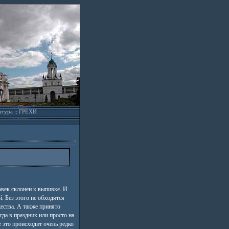
атура
::
ГРЕХИ
овек склонен к выпивке. И
й. Без этого не обходятся
ества. А также принято
да в праздник или просто на
 это происходит очень редко