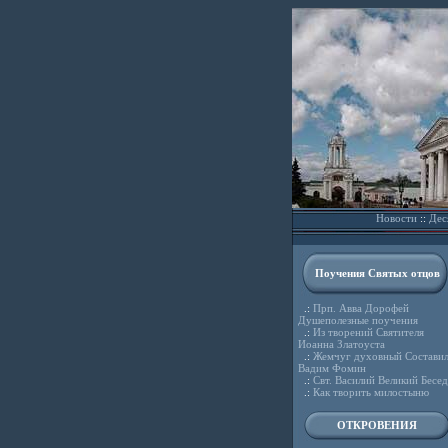
Новости
::
Дес
Поучения Святых отцов
.:
Прп. Авва Дорофей
Душеполезные поучения
.:
Из творений Святителя
Иоанна Златоуста
.:
Жемчуг духовный Состави
Вадим Фомин
.:
Свт. Василий Великий Бесе
.:
Как творить милостыню
ОТКРОВЕНИЯ