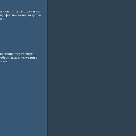
я «юности в сапогах» и вы
профессионально, то тут вы
...
ганизации оперативных и
обратиться за услугами в
свое...