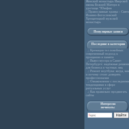
Женский монастырь Иверской
иконы Божией Матери в
урочище “Юзефин
.:
Православные храмы – Свято
Иоанно-Богословский
Хрещатицкий мужской
монастырь
Популярные записи
Последние в категории
.:
Кремация тел покойных:
современный подход к
прощанию и памяти
.:
Вывоз мусора в Санкт-
Петербурге: надёжные решени
для бизнеса и частных лиц
.:
Ремонт ноутбука: когда, как
и почему стоит доверять
профессионалам
.:
Ознакомление с последним
тенденциями в сфере
ритуальных услуг
.:
Как правильно продвигать
сайты
Интересно
почитать: