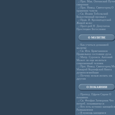
.:
Прп. Мак. Оптинский Путе
смирения
.:
Прп. Никод. Святогорец О
хранении чувств
.:
Св. Иоанн Тобольский
Божественный промысл
.:
Прав. И. Кронштадтский
Живой колос
.:
Прот-рей Н. Депутатов
Простецкое Богословие
О МОЛИТВЕ
.:
Как учиться домашней
молитве
.:
Св. Игн. Брянчанинов
Правильное состояние духа
.:
Митр. Сурожск. Антоний
Может ли еще молиться
современный человек
.:
Прп. Никод. Святогорец Ми
Макарий Коринфский Книга
душеполезнейшая
.:
Почему нельзя желать зла
другим
О ПОКАЯНИИ
.:
Препод. Ефрем Сирин О
покаянии
.:
Св. Феофан Затворник Что
потреб. покаявшемуся
.:
Кто есть истинно кающийся
Размышления
.:
В помощь кающимся