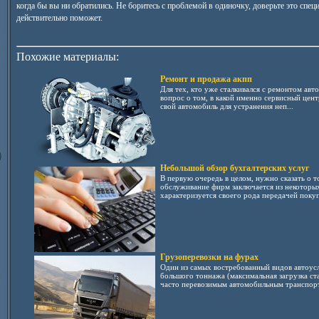
когда бы вы ни обратились. Не боритесь с проблемой в одиночку, доверьте это спец
действительно поможет.
Похожие материалы:
Ремонт и продажа акпп
Для тех, кто уже сталкивался с ремонтом авт
вопрос о том, в какой именно сервисный цент
свой автомобиль для устранения неп...
Небольшой обзор бухгалтерских услуг
В первую очередь в целом, нужно сказать о т
обслуживание фирм заключается из некоторых
характеризуется своего рода передачей покуп
Грузоперевозки на фурах
Один из самых востребованный видов автоусл
большого тоннажа (максимальная загрузка ст
часто перевозимым автомобильным транспорто