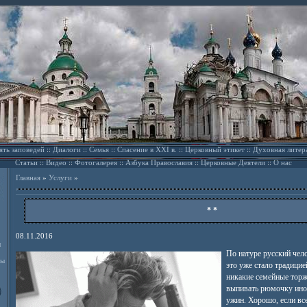
ять заповедей
::
Диалоги
::
Семья
::
Спасение в XXI в.
::
Церковный этикет
::
Духовная литер
Статьи
::
Видео
::
Фотогалерея
::
Азбука Православия
::
Церковные Деятели
::
О нас
Главная
»
Услуги
»
* *
08.11.2016
л
По натуре русский чел
ды
это уже стало традицие
никакие семейные торж
выпивать рюмочку иног
ужин. Хорошо, если все