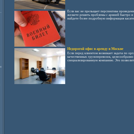
Если вас не прельщает перспектива проведени
-
желаете решить проблемы с армией быстро и 
найдете более подробную информация касател
Недорогой офис в аренду в Москве
Если перед клиентом возникает задача по ор
качественных грузоперевозок, целесообразно 
специализированную компанию. Это позволит 
я
и