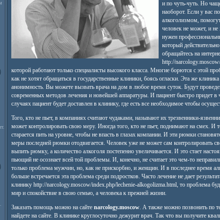
м
и по чуть-чуть. Но чащ
наоборот. Если у вас п
алкоголизмом, помогут
человек не может, и не
нужен профессиональ
который действительно
обращайтесь на интерне
http://narcology.moscow
которой работают только специалисты высокого класса. Многие борются с этой про
как не хотят обращаться в государственные клиники, боясь огласки. Эта же клиник
анонимность. Вы можете вызвать врача на дом в любое время суток. Будут провед
современных методов лечения и новейшей аппаратуры. И пациент быстро придет в 
случаях пациент будет доставлен в клинику, где есть все необходимое чтобы осуще
Того, кто не пьет, в компаниях считают чудаками, называют их трезвенники-язвенн
может контролировать свою меру. Иногда того, кто не пьет, поднимают на смех. И то
т.
старается пить на уровне, чтобы не впасть в глазах компании. И эти рюмки становя
меры последней рюмки отодвигается. Человек уже не может сам контролировать св
выпить рюмку, а количество алкоголя постепенно увеличивается. И это стает насто
пьющий не осознает всей той проблемы. И, конечно, не считает это чем-то неправи
только проблема мужчин, но, как не прискорбно, и женщин. И в последнее время а
больше встречается эта проблема среди подростков. Часто лечение не дает результат
клинику http://narcology.moscow/index.php/lechenie-alkogolizma.html, то проблема бу
мир и спокойствие в свою семью, а человека к прежней жизни.
.
Заказать помощь можно на сайте
narcology.moscow
. А также можно позвонить по т
найдете на сайте. В клинике круглосуточно дежурит врач. Так что вы получите к