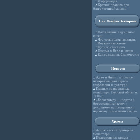
.:
Информация
.:
Краткое правило для
благочестивой жизни
Свт. Феофан Затворник
.:
Наставления в духовной
жизни
.:
Что есть духовная жизнь
.:
Внутренняя жизнь
.:
Путь ко спасению
.:
Письма о Вере и жизни
.:
Как сохранить благочестие
Новости
.:
Адам и Лилит: запретная
история первой пары в
мифологии и культуре
.:
Главные православные
монастыри Тверской области:
ТОП-5
.:
«Богослов.ру — портал о
богословии как ключ к
духовному просвещению и
научному осмыслению веры»
Храмы
.:
Астраханский Троицкий
монастырь
.:
Православные храмы –