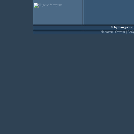
©
bgm.org.ru
- 
Новости
|
Статьи
|
Азбу