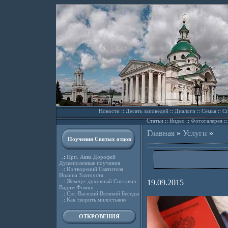
Новости
::
Десять заповедей
::
Диалоги
::
Семья
::
Сп
Статьи
::
Видео
::
Фотогалерея
:
Главная
»
Услуги
»
Поучения Святых отцов
.:
Прп. Авва Дорофей
Душеполезные поучения
.:
Из творений Святителя
Иоанна Златоуста
.:
Жемчуг духовный Составил
19.09.2015
Вадим Фомин
.:
Свт. Василий Великий Беседы
.:
Как творить милостыню
ОТКРОВЕНИЯ