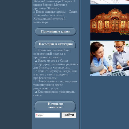
Женский монастырь Иверской
иконы Божией Матери в
урочище “Юзефин
.:
Православные храмы – Свято-
Иоанно-Богословский
Хрещатицкий мужской
монастырь
Популярные записи
Последние в категории
.:
Кремация тел покойных:
современный подход к
прощанию и памяти
.:
Вывоз мусора в Санкт-
Петербурге: надёжные решения
для бизнеса и частных лиц
.:
Ремонт ноутбука: когда, как
и почему стоит доверять
профессионалам
.:
Ознакомление с последними
тенденциями в сфере
ритуальных услуг
.:
Как правильно продвигать
сайты
Интересно
почитать: