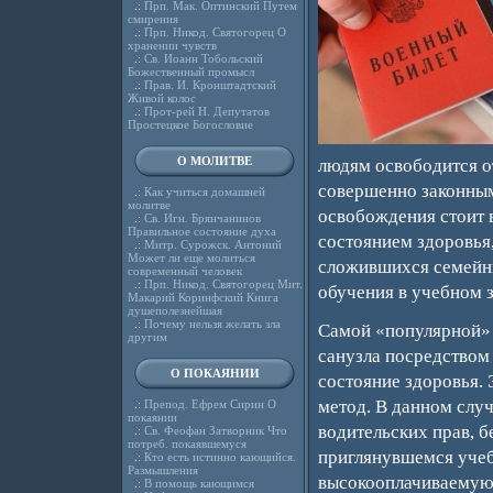
.:
Прп. Мак. Оптинский Путем
смирения
.:
Прп. Никод. Святогорец О
хранении чувств
.:
Св. Иоанн Тобольский
Божественный промысл
.:
Прав. И. Кронштадтский
Живой колос
.:
Прот-рей Н. Депутатов
Простецкое Богословие
О МОЛИТВЕ
людям освободится о
совершенно законным
.:
Как учиться домашней
молитве
освобождения стоит в
.:
Св. Игн. Брянчанинов
Правильное состояние духа
состоянием здоровья,
.:
Митр. Сурожск. Антоний
Может ли еще молиться
сложившихся семейных
современный человек
.:
Прп. Никод. Святогорец Мит.
обучения в учебном 
Макарий Коринфский Книга
душеполезнейшая
.:
Почему нельзя желать зла
Самой «популярной» 
другим
санузла посредством
О ПОКАЯНИИ
состояние здоровья. 
метод. В данном случ
.:
Препод. Ефрем Сирин О
покаянии
водительских прав, б
.:
Св. Феофан Затворник Что
потреб. покаявшемуся
приглянувшемся учеб
.:
Кто есть истинно кающийся.
Размышления
высокооплачиваемую
.:
В помощь кающимся