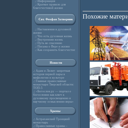
.:
Информация
.:
Краткое правило для
благочестивой жизни
Похожие матери
Свт. Феофан Затворник
.:
Наставления в духовной
жизни
.:
Что есть духовная жизнь
.:
Внутренняя жизнь
.:
Путь ко спасению
.:
Письма о Вере и жизни
.:
Как сохранить благочестие
Новости
.:
Адам и Лилит: запретная
история первой пары в
мифологии и культуре
.:
Главные православные
монастыри Тверской области:
ТОП-5
.:
«Богослов.ру — портал о
богословии как ключ к
духовному просвещению и
научному осмыслению веры»
Храмы
.:
Астраханский Троицкий
монастырь
.:
Православные храмы –