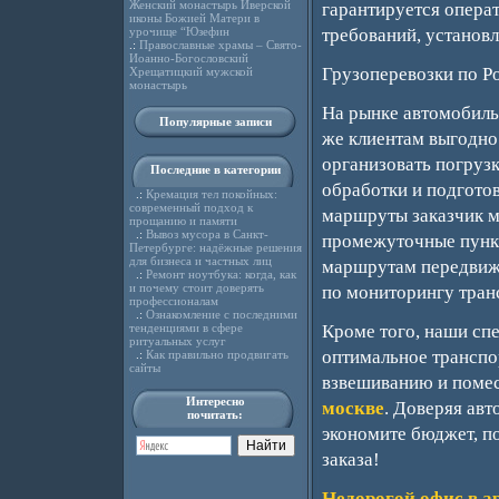
Женский монастырь Иверской
гарантируется опера
иконы Божией Матери в
урочище “Юзефин
требований, установ
.:
Православные храмы – Свято-
Иоанно-Богословский
Грузоперевозки по Р
Хрещатицкий мужской
монастырь
На рынке автомобиль
Популярные записи
же клиентам выгодно
организовать погрузк
Последние в категории
обработки и подгото
.:
Кремация тел покойных:
современный подход к
маршруты заказчик м
прощанию и памяти
.:
Вывоз мусора в Санкт-
промежуточные пункт
Петербурге: надёжные решения
для бизнеса и частных лиц
маршрутам передвижен
.:
Ремонт ноутбука: когда, как
и почему стоит доверять
по мониторингу тран
профессионалам
.:
Ознакомление с последними
тенденциями в сфере
Кроме того, наши спе
ритуальных услуг
оптимальное транспор
.:
Как правильно продвигать
сайты
взвешиванию и помес
Интересно
москве
. Доверяя ав
почитать:
экономите бюджет, п
заказа!
Недорогой офис в а