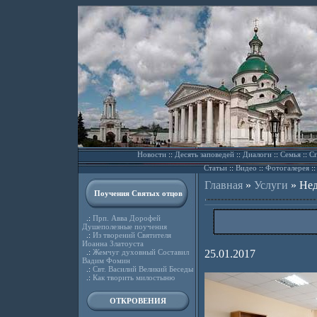
Новости
::
Десять заповедей
::
Диалоги
::
Семья
::
Сп
Статьи
::
Видео
::
Фотогалерея
:
Главная
»
Услуги
»
Нед
Поучения Святых отцов
.:
Прп. Авва Дорофей
Душеполезные поучения
.:
Из творений Святителя
Иоанна Златоуста
.:
Жемчуг духовный Составил
25.01.2017
Вадим Фомин
.:
Свт. Василий Великий Беседы
.:
Как творить милостыню
ОТКРОВЕНИЯ