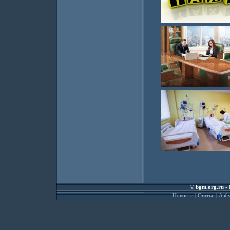
©
bgm.org.ru
- 
Новости
|
Статьи
|
Азбу