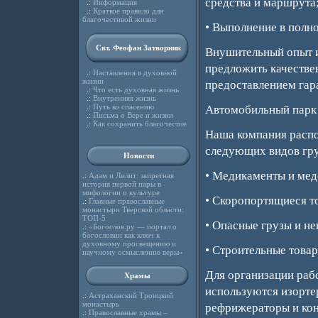
средства и маршрута
.:
Информация
.:
Краткое правило для
благочестивой жизни
• Выполнение в полно
Свт. Феофан Затворник
Внушительный опыт и
предложить качестве
.:
Наставления в духовной
жизни
предоставлением гар
.:
Что есть духовная жизнь
.:
Внутренняя жизнь
.:
Путь ко спасению
Автомобильный парк
.:
Письма о Вере и жизни
.:
Как сохранить благочестие
Наша компания распо
следующих видов гру
Новости
• Медикаменты и мед
.:
Адам и Лилит: запретная
история первой пары в
мифологии и культуре
• Скоропортящиеся т
.:
Главные православные
монастыри Тверской области:
ТОП-5
• Опасные грузы и не
.:
«Богослов.ру — портал о
богословии как ключ к
духовному просвещению и
• Строительные това
научному осмыслению веры»
Для организации раб
Храмы
используются изортер
.:
Астраханский Троицкий
монастырь
рефрижераторы и кон
.:
Православные храмы –