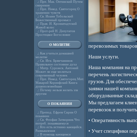
.:
Прп. Мак. Оптинский Путем
смирения
.:
Прп. Никод. Святогорец О
хранении чувств
.:
Св. Иоанн Тобольский
Божественный промысл
.:
Прав. И. Кронштадтский
Живой колос
.:
Прот-рей Н. Депутатов
Простецкое Богословие
О МОЛИТВЕ
перевозимых товаров
.:
Как учиться домашней
Наши услуги.
молитве
.:
Св. Игн. Брянчанинов
Правильное состояние духа
Наша компания на пр
.:
Митр. Сурожск. Антоний
Может ли еще молиться
перечень логистичес
современный человек
.:
Прп. Никод. Святогорец Мит.
грузов. Для обеспеч
Макарий Коринфский Книга
душеполезнейшая
заявки нашей компан
.:
Почему нельзя желать зла
другим
оборудованные склад
Мы предлагаем клиен
О ПОКАЯНИИ
перевозок и получит
.:
Препод. Ефрем Сирин О
покаянии
• Оперативность вып
.:
Св. Феофан Затворник Что
потреб. покаявшемуся
.:
Кто есть истинно кающийся.
• Учет специфики пе
Размышления
.:
В помощь кающимся