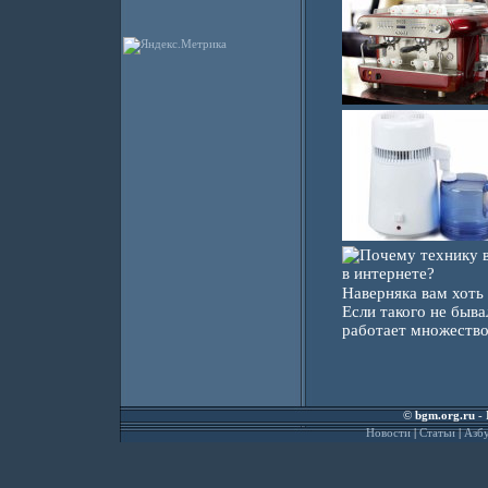
Наверняка вам хоть 
Если такого не быва
работает множество 
©
bgm.org.ru
- 
Новости
|
Статьи
|
Азбу