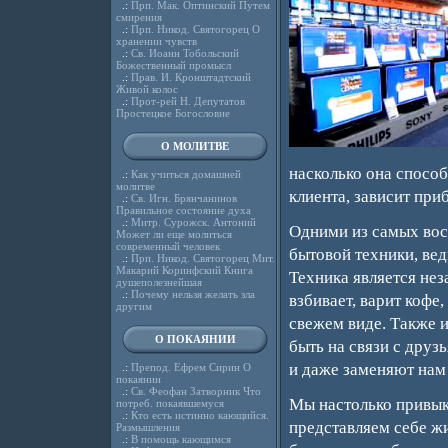
.:
Прп. Мак. Оптинский Путем
смирения
.:
Прп. Никод. Святогорец О
хранении чувств
.:
Св. Иоанн Тобольский
Божественный промысл
.:
Прав. И. Кронштадтский
Живой колос
.:
Прот-рей Н. Депутатов
Простецкое Богословие
О МОЛИТВЕ
насколько она способ
.:
Как учиться домашней
молитве
клиента, зависит при
.:
Св. Игн. Брянчанинов
Правильное состояние духа
.:
Митр. Сурожск. Антоний
Одними из самых вос
Может ли еще молиться
современный человек
бытовой техники, вед
.:
Прп. Никод. Святогорец Мит.
Макарий Коринфский Книга
Техника является нез
душеполезнейшая
.:
Почему нельзя желать зла
взбивает, варит кофе
другим
свежем виде. Также 
О ПОКАЯНИИ
быть на связи с друз
и даже заменяют нам
.:
Препод. Ефрем Сирин О
покаянии
.:
Св. Феофан Затворник Что
Мы настолько привыкл
потреб. покаявшемуся
.:
Кто есть истинно кающийся.
представляем себе жи
Размышления
.:
В помощь кающимся