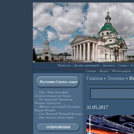
Новости
::
Десять заповедей
::
Диалоги
::
Семья
::
Сп
Статьи
::
Видео
::
Фотогалерея
:
Главная
»
Техника
»
Ин
Поучения Святых отцов
.:
Прп. Авва Дорофей
Душеполезные поучения
.:
Из творений Святителя
Иоанна Златоуста
.:
Жемчуг духовный Составил
31.05.2017
Вадим Фомин
.:
Свт. Василий Великий Беседы
.:
Как творить милостыню
ОТКРОВЕНИЯ