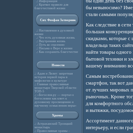
бы один день без сво
.:
Информация
.:
Краткое правило для
бы невыносимо? Имен
благочестивой жизни
стали самыми популя
Свт. Феофан Затворник
Как следствие в сети
.:
Наставления в духовной
большая конкуренция
жизни
.:
Что есть духовная жизнь
скидками, которые с
.:
Внутренняя жизнь
владельца таких сайт
.:
Путь ко спасению
.:
Письма о Вере и жизни
найти товары одного
.:
Как сохранить благочестие
бытовой техники и э
вашему вниманию все
Новости
.:
Адам и Лилит: запретная
Самым востребованны
история первой пары в
мифологии и культуре
смартфон, так вот да
.:
Главные православные
монастыри Тверской области:
от лучших мировых п
ТОП-5
.:
«Богослов.ру — портал о
рыночных. Кроме тог
богословии как ключ к
духовному просвещению и
для комфортного обсл
научному осмыслению веры»
и вытяжки, посудомо
Храмы
Ассортимент данного
.:
Астраханский Троицкий
интерьеру, и если гр
монастырь
.:
Православные храмы –