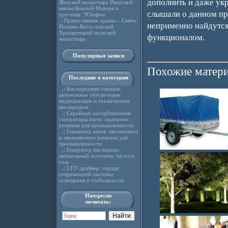
дополнить и даже ук
Женский монастырь Иверской
иконы Божией Матери в
слышали о данном про
урочище “Юзефин
.:
Православные храмы – Свято-
неприменно найдутся 
Иоанно-Богословский
Хрещатицкий мужской
функционалом.
монастырь
Популярные записи
Похожие матери
Последние в категории
.:
Кислородная станция:
автономное обеспечение
медицинским и техническим
кислородом
.:
Серийные адсорбционные
генераторы азота: надежное
решение для промышленности
.:
Генератор азота: автономное
и экономичное решение для
промышленности
.:
Генератор кислорода:
автономный источник чистого
газа
.:
LED драйвер: сердце
современной системы
освещения и стабильности
Интересно
почитать: