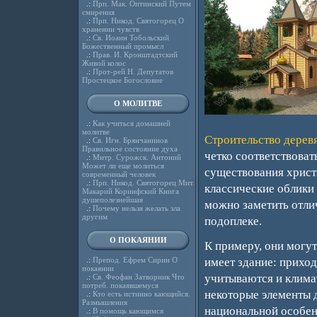
.:
Прп. Мак. Оптинский Путем
смирения
.:
Прп. Никод. Святогорец О
хранении чувств
.:
Св. Иоанн Тобольский
Божественный промысл
.:
Прав. И. Кронштадтский
Живой колос
.:
Прот-рей Н. Депутатов
Простецкое Богословие
О МОЛИТВЕ
.:
Как учиться домашней
молитве
Строительство дерев
.:
Св. Игн. Брянчанинов
Правильное состояние духа
четко соответствоват
.:
Митр. Сурожск. Антоний
Может ли еще молиться
существования христ
современный человек
.:
Прп. Никод. Святогорец Мит.
классические облики
Макарий Коринфский Книга
душеполезнейшая
можно заметить отли
.:
Почему нельзя желать зла
другим
подоплеке.
О ПОКАЯНИИ
К примеру, они могут
имеет здание: приход
.:
Препод. Ефрем Сирин О
покаянии
учитываются и климат
.:
Св. Феофан Затворник Что
потреб. покаявшемуся
некоторые элементы 
.:
Кто есть истинно кающийся.
Размышления
национальной особен
.:
В помощь кающимся