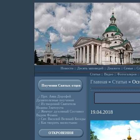
Новости
::
Десять заповедей
::
Диалоги
::
Семья
::
Сп
Статьи
::
Видео
::
Фотогалерея
:
Главная
»
Статьи
»
Осн
Поучения Святых отцов
.:
Прп. Авва Дорофей
Душеполезные поучения
.:
Из творений Святителя
Иоанна Златоуста
.:
Жемчуг духовный Составил
19.04.2018
Вадим Фомин
.:
Свт. Василий Великий Беседы
.:
Как творить милостыню
ОТКРОВЕНИЯ