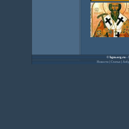
©
bgm.org.ru
- 
Новости
|
Статьи
|
Азбу