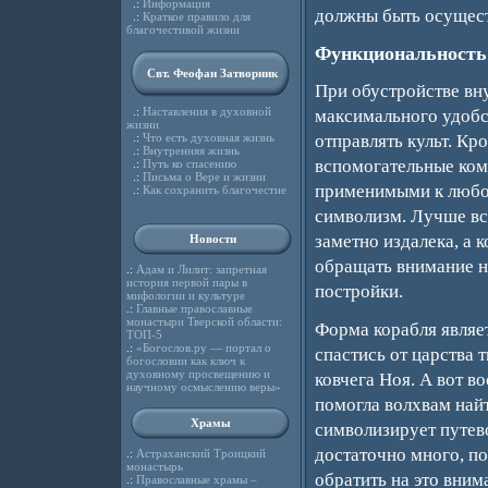
.:
Информация
должны быть осущест
.:
Краткое правило для
благочестивой жизни
Функциональность
Свт. Феофан Затворник
При обустройстве вн
.:
Наставления в духовной
максимального удобс
жизни
.:
Что есть духовная жизнь
отправлять культ. Кр
.:
Внутренняя жизнь
вспомогательные комн
.:
Путь ко спасению
.:
Письма о Вере и жизни
применимыми к любом
.:
Как сохранить благочестие
символизм. Лучше все
заметно издалека, а 
Новости
обращать внимание н
.:
Адам и Лилит: запретная
история первой пары в
постройки.
мифологии и культуре
.:
Главные православные
монастыри Тверской области:
Форма корабля являе
ТОП-5
.:
«Богослов.ру — портал о
спастись от царства 
богословии как ключ к
духовному просвещению и
ковчега Ноя. А вот в
научному осмыслению веры»
помогла волхвам найт
Храмы
символизирует путево
достаточно много, по
.:
Астраханский Троицкий
монастырь
обратить на это вним
.:
Православные храмы –