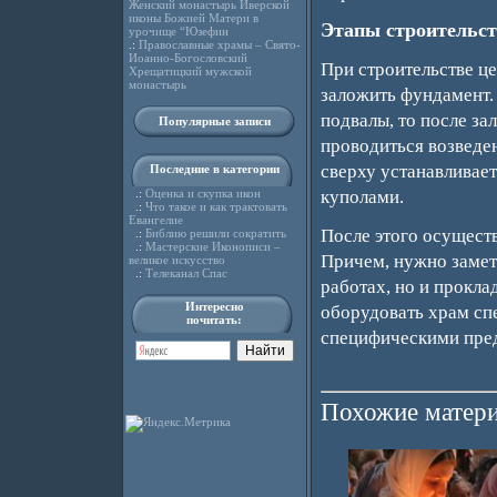
Женский монастырь Иверской
иконы Божией Матери в
Этапы строительст
урочище “Юзефин
.:
Православные храмы – Свято-
Иоанно-Богословский
При строительстве це
Хрещатицкий мужской
монастырь
заложить фундамент. 
подвалы, то после за
Популярные записи
проводиться возведен
сверху устанавливает
Последние в категории
.:
Оценка и скупка икон
куполами.
.:
Что такое и как трактовать
Евангелие
После этого осущест
.:
Библию решили сократить
.:
Мастерские Иконописи –
Причем, нужно замети
великое искусство
.:
Телеканал Спас
работах, но и прокл
Интересно
оборудовать храм сп
почитать:
специфическими пред
Похожие матери