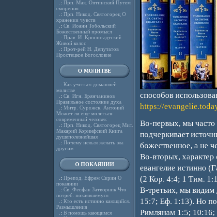
.:
Прп. Мак. Оптинский Путем
смирения
.:
Прп. Никод. Святогорец О
хранении чувств
.:
Св. Иоанн Тобольский
Божественный промысл
.:
Прав. И. Кронштадтский
Живой колос
.:
Прот-рей Н. Депутатов
Простецкое Богословие
О МОЛИТВЕ
.:
Как учиться домашней
молитве
способов использован
.:
Св. Игн. Брянчанинов
Правильное состояние духа
https://evangelie.toda
.:
Митр. Сурожск. Антоний
Может ли еще молиться
современный человек
Во-первых, мы часто
.:
Прп. Никод. Святогорец Мит.
Макарий Коринфский Книга
подчеркивает источни
душеполезнейшая
.:
Почему нельзя желать зла
божественное, а не 
другим
Во-вторых, характер
О ПОКАЯНИИ
евангелие истинно (Га
(2 Кор. 4:4; 1 Тим. 1:1
.:
Препод. Ефрем Сирин О
покаянии
В-третьих, мы видим 
.:
Св. Феофан Затворник Что
потреб. покаявшемуся
15:7; Еф. 1:13). Но п
.:
Кто есть истинно кающийся.
Размышления
Римлянам 1:5; 10:16;
.:
В помощь кающимся