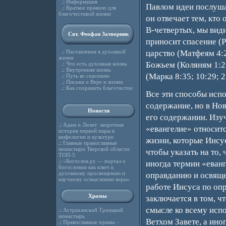
.:
Информация
Павлом идеи послуша
.:
Краткое правило для
благочестивой жизни
он отвечает тем, кто 
В-четвертых, мы види
Свт. Феофан Затворник
приносит спасение (Р
.:
Наставления в духовной
царство (Матфеям 4:2
жизни
Божьем (Коляням 1:2
.:
Что есть духовная жизнь
.:
Внутренняя жизнь
(Марка 8:35; 10:29; 
.:
Путь ко спасению
.:
Письма о Вере и жизни
.:
Как сохранить благочестие
Все эти способы испо
содержание, но в Нов
Новости
его содержании. Изуч
.:
Адам и Лилит: запретная
«евангелие» относитс
история первой пары в
мифологии и культуре
жизни, которые Иисус
.:
Главные православные
монастыри Тверской области:
чтобы указать на то, 
ТОП-5
.:
«Богослов.ру — портал о
иногда термин «еван
богословии как ключ к
духовному просвещению и
оправданию и освящен
научному осмыслению веры»
работе Иисуса по оп
Храмы
заключается в том, ч
смысле ко всему испо
.:
Астраханский Троицкий
монастырь
Ветхом Завете, а ино
.:
Православные храмы –