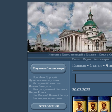
Новости
::
Десять заповедей
::
Диалоги
::
Семья
::
Сп
Статьи
::
Видео
::
Фотогалерея
:
Главная
»
Статьи
»
Что
Поучения Святых отцов
.:
Прп. Авва Дорофей
Душеполезные поучения
.:
Из творений Святителя
Иоанна Златоуста
.:
Жемчуг духовный Составил
30.03.2025
Вадим Фомин
.:
Свт. Василий Великий Беседы
.:
Как творить милостыню
ОТКРОВЕНИЯ