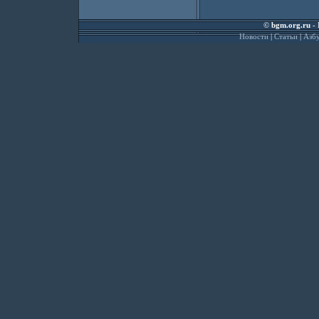
©
bgm.org.ru
- 
Новости
|
Статьи
|
Азбу