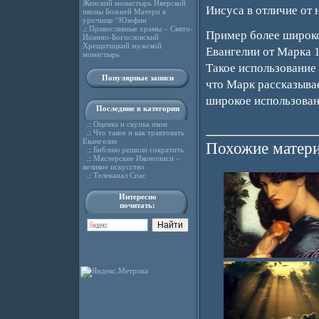
Женский монастырь Иверской
Иисуса в отличие от 
иконы Божией Матери в
урочище “Юзефин
.:
Православные храмы – Свято-
Пример более широко
Иоанно-Богословский
Хрещатицкий мужской
Евангелии от Марка 
монастырь
Такое использование 
Популярные записи
что Марк рассказыва
широкое использован
Последние в категории
.:
Оценка и скупка икон
.:
Что такое и как трактовать
Евангелие
Похожие матери
.:
Библию решили сократить
.:
Мастерские Иконописи –
великое искусство
.:
Телеканал Спас
Интересно
почитать: