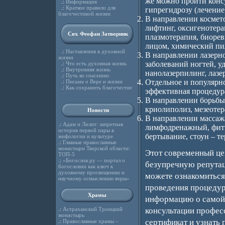
же можно пройти конс
.:
Информация
.:
Краткое правило для
гипрегидрозу (лечение
благочестивой жизни
В направлении космет
лифтинг, оксигенотерап
Свт. Феофан Затворник
плазмотерапия, биорев
лицом, химический пи
.:
Наставления в духовной
В направлении лазерно
жизни
заболеваний ногтей, у
.:
Что есть духовная жизнь
.:
Внутренняя жизнь
нанолазерпилинг, лаз
.:
Путь ко спасению
Отдельное и популярн
.:
Письма о Вере и жизни
.:
Как сохранить благочестие
эффективная процедур
В направлении борьбы
криолиполиз, мезеотер
Новости
В направлении массаж
.:
Адам и Лилит: запретная
лимфодренажный, фитне
история первой пары в
бертывание, стоун – т
мифологии и культуре
.:
Главные православные
монастыри Тверской области:
Этот современный це
ТОП-5
.:
«Богослов.ру — портал о
безупречную репутац
богословии как ключ к
духовному просвещению и
можете ознакомиться 
научному осмыслению веры»
проведения процедур
Храмы
информацию о самой 
.:
Астраханский Троицкий
консультации профе
монастырь
сертификат и узнать 
.:
Православные храмы –