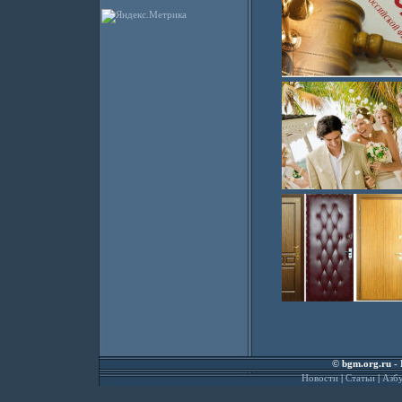
©
bgm.org.ru
- 
Новости
|
Статьи
|
Азбу