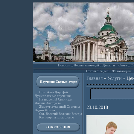
Новости
::
Десять заповедей
::
Диалоги
::
Семья
::
Сп
Статьи
::
Видео
::
Фотогалерея
:
Главная
»
Услуги
»
Цен
Поучения Святых отцов
.:
Прп. Авва Дорофей
Душеполезные поучения
.:
Из творений Святителя
Иоанна Златоуста
.:
Жемчуг духовный Составил
23.10.2018
Вадим Фомин
.:
Свт. Василий Великий Беседы
.:
Как творить милостыню
ОТКРОВЕНИЯ