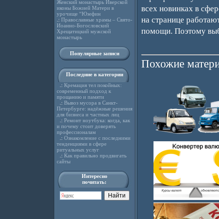
Женский монастырь Иверской
всех новинках в сфе
иконы Божией Матери в
урочище “Юзефин
на странице работаю
.:
Православные храмы – Свято-
Иоанно-Богословский
помощи. Поэтому выб
Хрещатицкий мужской
монастырь
Популярные записи
Похожие матери
Последние в категории
.:
Кремация тел покойных:
современный подход к
прощанию и памяти
.:
Вывоз мусора в Санкт-
Петербурге: надёжные решения
для бизнеса и частных лиц
.:
Ремонт ноутбука: когда, как
и почему стоит доверять
профессионалам
.:
Ознакомление с последними
тенденциями в сфере
ритуальных услуг
.:
Как правильно продвигать
сайты
Интересно
почитать: