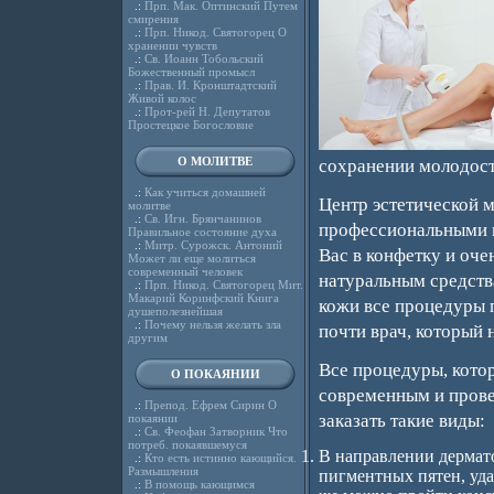
.:
Прп. Мак. Оптинский Путем
смирения
.:
Прп. Никод. Святогорец О
хранении чувств
.:
Св. Иоанн Тобольский
Божественный промысл
.:
Прав. И. Кронштадтский
Живой колос
.:
Прот-рей Н. Депутатов
Простецкое Богословие
О МОЛИТВЕ
сохранении молодост
.:
Как учиться домашней
Центр эстетической 
молитве
.:
Св. Игн. Брянчанинов
профессиональными м
Правильное состояние духа
.:
Митр. Сурожск. Антоний
Вас в конфетку и оч
Может ли еще молиться
современный человек
натуральным средств
.:
Прп. Никод. Святогорец Мит.
Макарий Коринфский Книга
кожи все процедуры 
душеполезнейшая
.:
Почему нельзя желать зла
почти врач, который 
другим
Все процедуры, кото
О ПОКАЯНИИ
современным и пров
.:
Препод. Ефрем Сирин О
заказать такие виды:
покаянии
.:
Св. Феофан Затворник Что
потреб. покаявшемуся
В направлении дермато
.:
Кто есть истинно кающийся.
Размышления
пигментных пятен, уда
.:
В помощь кающимся