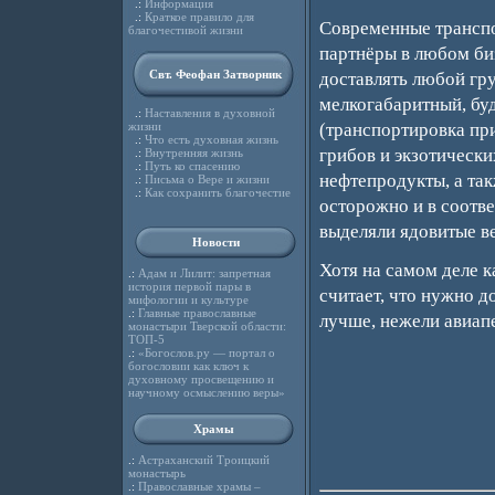
.:
Информация
.:
Краткое правило для
Современные транспо
благочестивой жизни
партнёры в любом би
Свт. Феофан Затворник
доставлять любой гру
мелкогабаритный, бу
.:
Наставления в духовной
жизни
(транспортировка при
.:
Что есть духовная жизнь
грибов и экзотически
.:
Внутренняя жизнь
.:
Путь ко спасению
нефтепродукты, а так
.:
Письма о Вере и жизни
.:
Как сохранить благочестие
осторожно и в соотве
выделяли ядовитые в
Новости
Хотя на самом деле 
.:
Адам и Лилит: запретная
история первой пары в
считает, что нужно д
мифологии и культуре
.:
Главные православные
лучше, нежели авиапе
монастыри Тверской области:
ТОП-5
.:
«Богослов.ру — портал о
богословии как ключ к
духовному просвещению и
научному осмыслению веры»
Храмы
.:
Астраханский Троицкий
монастырь
.:
Православные храмы –