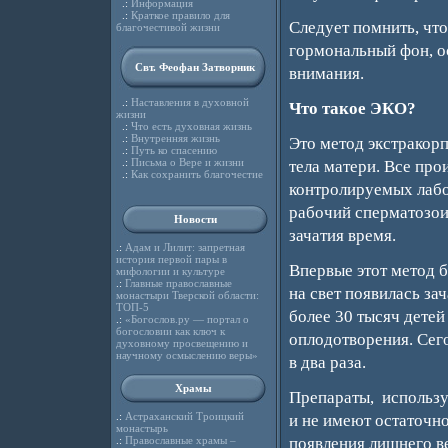
.:
Информация
.:
Краткое правило для
Следует помнить, что
благочестивой жизни
гормональный фон, о
Свт. Феофан Затворник
внимания.
.:
Наставления в духовной
Что такое ЭКО?
жизни
.:
Что есть духовная жизнь
.:
Внутренняя жизнь
Это метод экстракорп
.:
Путь ко спасению
.:
Письма о Вере и жизни
тела матери. Все про
.:
Как сохранить благочестие
контролируемых лабо
рабочий сперматозоид
Новости
зачатия время.
.:
Адам и Лилит: запретная
история первой пары в
Впервые этот метод 
мифологии и культуре
.:
Главные православные
на свет появилась з
монастыри Тверской области:
ТОП-5
более 30 тысяч дете
.:
«Богослов.ру — портал о
богословии как ключ к
оплодотворения. Сег
духовному просвещению и
научному осмыслению веры»
в два раза.
Храмы
Препараты, использу
.:
Астраханский Троицкий
и не имеют остаточно
монастырь
.:
Православные храмы –
появления лишнего ве