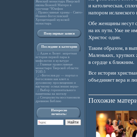
Женский монастырь Иверской
и католическая, спло
иконы Божией Матери в
урочище “Юзефин
напором исламского г
.:
Православные храмы – Свято-
Иоанно-Богословский
Хрещатицкий мужской
Обе женщины несут с
монастырь
на их пути. Уже не и
Популярные записи
Христос один.
Последние в категории
Таким образом, в вы
.:
Адам и Лилит: запретная
Маленьких, хрупких 
история первой пары в
мифологии и культуре
в сердце к ближним.
.:
Главные православные
монастыри Тверской области:
ТОП-5
Все истории христиан
.:
«Богослов.ру — портал о
богословии как ключ к
объединяет вера и лю
духовному просвещению и
научному осмыслению веры»
.:
Выбор горизонтального
памятника на могилу
.:
Специалисты восстановили
Похожие матери
древнюю Библию
Интересно
почитать: