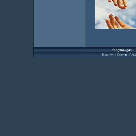
©
bgm.org.ru
- 
Новости
|
Статьи
|
Азбу