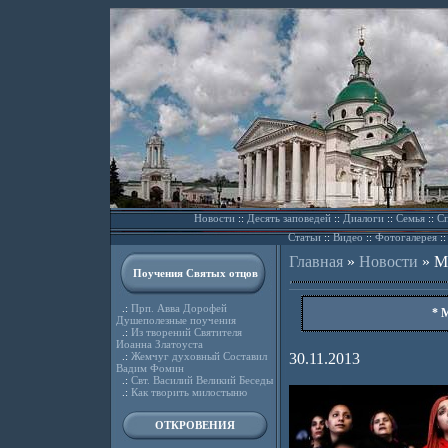
Новости
::
Десять заповедей
::
Диалоги
::
Семья
::
Сп
Статьи
::
Видео
::
Фотогалерея
:
Главная
»
Новости
»
М
Поучения Святых отцов
.:
Прп. Авва Дорофей
* 
Душеполезные поучения
.:
Из творений Святителя
Иоанна Златоуста
.:
Жемчуг духовный Составил
30.11.2013
Вадим Фомин
.:
Свт. Василий Великий Беседы
.:
Как творить милостыню
ОТКРОВЕНИЯ