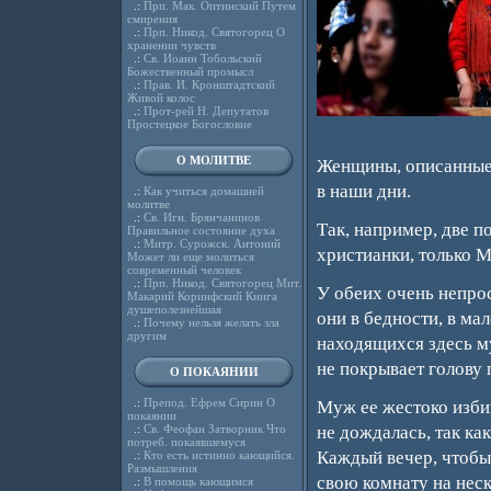
.:
Прп. Мак. Оптинский Путем
смирения
.:
Прп. Никод. Святогорец О
хранении чувств
.:
Св. Иоанн Тобольский
Божественный промысл
.:
Прав. И. Кронштадтский
Живой колос
.:
Прот-рей Н. Депутатов
Простецкое Богословие
О МОЛИТВЕ
Женщины, описанные 
в наши дни.
.:
Как учиться домашней
молитве
.:
Св. Игн. Брянчанинов
Так, например, две 
Правильное состояние духа
.:
Митр. Сурожск. Антоний
христианки, только М
Может ли еще молиться
современный человек
.:
Прп. Никод. Святогорец Мит.
У обеих очень непрос
Макарий Коринфский Книга
душеполезнейшая
они в бедности, в м
.:
Почему нельзя желать зла
другим
находящихся здесь м
не покрывает голову 
О ПОКАЯНИИ
.:
Препод. Ефрем Сирин О
Муж ее жестоко избив
покаянии
.:
Св. Феофан Затворник Что
не дождалась, так ка
потреб. покаявшемуся
Каждый вечер, чтобы 
.:
Кто есть истинно кающийся.
Размышления
свою комнату на неск
.:
В помощь кающимся