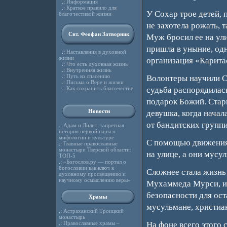
.:
Информация
.:
Краткое правило для
У Сохар трое детей, 
благочестивой жизни
не захотела рожать, т
Свт. Феофан Затворник
Муж бросил ее на ули
пришла в уныние, одн
.:
Наставления в духовной
жизни
организация «Карита
.:
Что есть духовная жизнь
.:
Внутренняя жизнь
.:
Путь ко спасению
Волонтеры научили Со
.:
Письма о Вере и жизни
.:
Как сохранить благочестие
судьба распорядилась 
подарок Божий. Стар
Новости
девушка, когда начал
от бандитских групп
.:
Адам и Лилит: запретная
история первой пары в
мифологии и культуре
С помощью движения 
.:
Главные православные
монастыри Тверской области:
на улице, а они мусу
ТОП-5
.:
«Богослов.ру — портал о
богословии как ключ к
Сложнее стала жизнь 
духовному просвещению и
научному осмыслению веры»
Мухаммеда Мурси, и 
безопасности для ост
Храмы
мусульмане, христиан
.:
Астраханский Троицкий
монастырь
.:
Православные храмы –
На фоне всего этого 