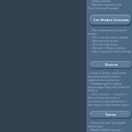
.:
Информация
.:
Краткое правило для
благочестивой жизни
Свт. Феофан Затворник
.:
Наставления в духовной
жизни
.:
Что есть духовная жизнь
.:
Внутренняя жизнь
.:
Путь ко спасению
.:
Письма о Вере и жизни
.:
Как сохранить благочестие
Новости
.:
Адам и Лилит: запретная
история первой пары в
мифологии и культуре
.:
Главные православные
монастыри Тверской области:
ТОП-5
.:
«Богослов.ру — портал о
богословии как ключ к
духовному просвещению и
научному осмыслению веры»
Храмы
.:
Астраханский Троицкий
монастырь
.:
Православные храмы –