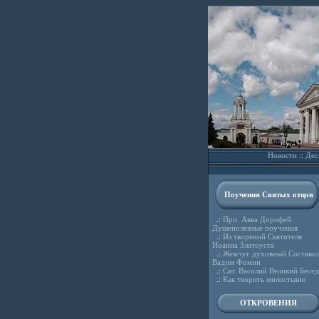
Новости
::
Дес
Поучения Святых отцов
.:
Прп. Авва Дорофей
Душеполезные поучения
.:
Из творений Святителя
Иоанна Златоуста
.:
Жемчуг духовный Состави
Вадим Фомин
.:
Свт. Василий Великий Бесе
.:
Как творить милостыню
ОТКРОВЕНИЯ