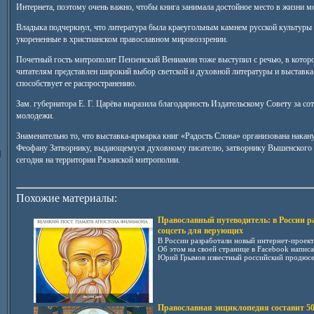
Интернета, поэтому очень важно, чтобы книга занимала достойное место в жизни м
Владыка подчеркнул, что литература была краеугольным камнем русской культуры вс
укорененные в христианском православном мировоззрении.
Почетный гость митрополит Пензенский Вениамин тоже выступил с речью, в которо
читателям представлен широкий выбор светской и духовной литературы и выставка
способствует ее распространению.
Зам. губернатора Е. Г. Царёва выразила благодарность Издательскому Совету за со
молодежи.
Знаменательно то, что выставка-ярмарка книг «Радость Слова» организована накан
Феофану Затворнику, выдающемуся духовному писателю, затворнику Вышенского
сегодня на территории Рязанской митрополии.
Похожие материалы:
Православный путеводитель: в России р
соцсеть для верующих
В России разработали новый интернет-проект
Об этом на своей странице в Facebook написа
Юрий Грымов известный российский продюсер
Православная энциклопедия составит 50