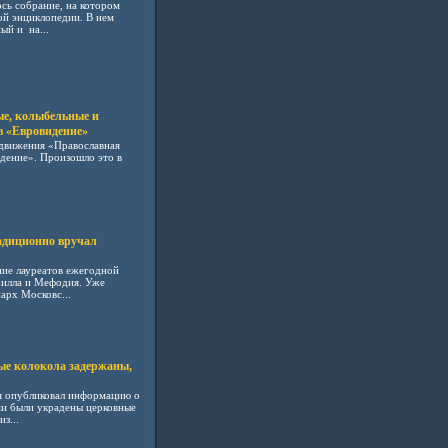
сь собрание, на котором
й энциклопедии. В нем
ый и на...
е, колыбельные и
в «Евровидение»
движения «Православная
дение». Произошло это в
диционно вручал
ние лауреатов ежегодной
рилла и Мефодия. Уже
арх Московс...
е колокола задержаны,
 опубликовал информацию о
ми были украдены церковные
з...