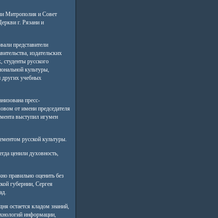
ли Митрополия и Совет
еркви г. Рязани и
вали представители
вительства, издательских
, студенты русского
иональной культуры,
и других учебных
низована пресс-
овом от имени председателя
имента выступил игумен
лементом русской культуры.
егда ценили духовность,
но правильно оценить без
ской губернии, Сергея
ад.
дня остается кладом знаний,
ехнологий информации,