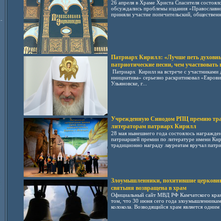
26 апреля в Храме Христа Спасителя состояло
обсуждались проблемы издания «Православно
приняли участие попечительский, общественн
-
Патриарх Кирилл: «Лучше петь духовны
патриотические песни, чем участвовать 
Патриарх Кирилл на встрече с участниками 
инициатива» серьезно раскритиковал «Еврови
Ульяновске, г...
Учрежденную Синодом РПЦ премию тра
литераторам патриарх Кирилл
28 мая нынешнего года состоялось награжде
патриаршей премии по литературе имени Ки
традиционно награду лауреатам вручал патри
Злоумышленники, похитившие церковны
святыня возвращена в храм
Официальный сайт МВД РФ Камчатского края
том, что 30 июня сего года злоумышленника
колокола. Возводящийся храм является одним и