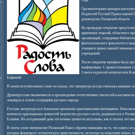
года.
м
Организаторами ярмарки выступи
Издателей Русской Православной Ц
руководство Рязанской области.
На процедуре открытия присутство
церковных епархий, областного пра
организаций, сотрудники библиотек
филологического факультета и нац
учащиеся православной гимназии 
учреждений.
После открытия ярмарки была орга
конференция. С приветственным сл
Совета издателей митрополита Кл
Евфимий.
т.
В своем вступительном слове он сказал, что литература всегда считалась важным э
Древнерусская письменность и произведения отечественных писателей-классиков вс
лежащую в основе созерцания русского народа.
Русская литература вся буквально пропитана христианскими интенциями. Невозмож
контекста христианских ценностей творчество русского поэта, родившегося в Рязан
Есенина. На сегодняшний день эти вечные ценности актуальны, как и тысячу лет наз
.
В своем слове митрополит Рязанский Павел обратил внимание на то, что книга сего
которые формирует человеческую нравственность, несмотря на появление новых т