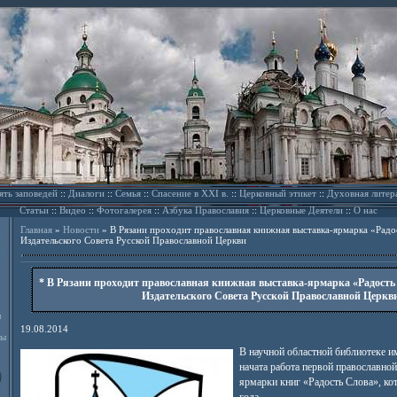
ять заповедей
::
Диалоги
::
Семья
::
Спасение в XXI в.
::
Церковный этикет
::
Духовная литер
Статьи
::
Видео
::
Фотогалерея
::
Азбука Православия
::
Церковные Деятели
::
О нас
Главная
»
Новости
»
В Рязани проходит православная книжная выставка-ярмарка «Радо
Издательского Совета Русской Православной Церкви
* В Рязани проходит православная книжная выставка-ярмарка «Радость
Издательского Совета Русской Православной Церкви
л
19.08.2014
ды
В научной областной библиотеке им
начата работа первой православно
ярмарки книг «Радость Слова», кот