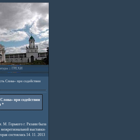
атура
::
ГРЕХИ
сть Слова» при содействии
 Слова» при содействии
 *
. М. Горького г. Рязани была
й межрегиональной выставки-
орая состоялась 14. 11. 2013