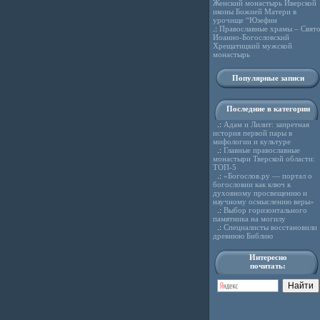
Женский монастырь Иверской
иконы Божией Матери в
урочище “Юзефин
.:
Православные храмы – Свято
Иоанно-Богословский
Хрещатицкий мужской
монастырь
Популярные записи
Последние в категории
.:
Адам и Лилит: запретная
история первой пары в
мифологии и культуре
.:
Главные православные
монастыри Тверской области:
ТОП-5
.:
«Богослов.ру — портал о
богословии как ключ к
духовному просвещению и
научному осмыслению веры»
.:
Выбор горизонтального
памятника на могилу
.:
Специалисты восстановили
древнюю Библию
Интересно
почитать: