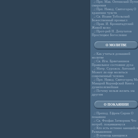
.:
Прп. Мак. Оптинский Путе
смирения
.:
Прп. Никод. Святогорец О
хранении чувств
.:
Св. Иоанн Тобольский
Божественный промысл
.:
Прав. И. Кронштадтский
Живой колос
.:
Прот-рей Н. Депутатов
Простецкое Богословие
О МОЛИТВЕ
.:
Как учиться домашней
молитве
.:
Св. Игн. Брянчанинов
Правильное состояние духа
.:
Митр. Сурожск. Антоний
Может ли еще молиться
современный человек
.:
Прп. Никод. Святогорец Ми
Макарий Коринфский Книга
душеполезнейшая
.:
Почему нельзя желать зла
другим
О ПОКАЯНИИ
.:
Препод. Ефрем Сирин О
покаянии
.:
Св. Феофан Затворник Что
потреб. покаявшемуся
.:
Кто есть истинно кающийся
Размышления
.:
В помощь кающимся