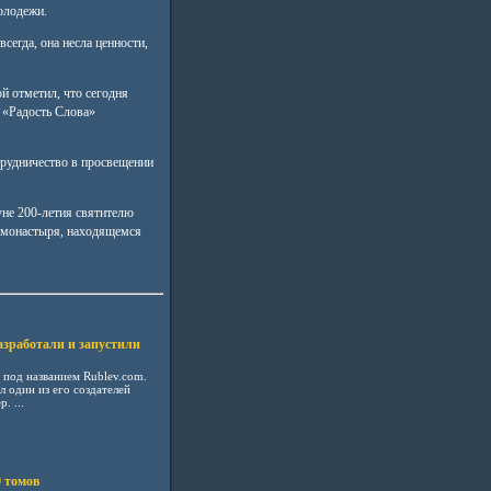
олодежи.
егда, она несла ценности,
й отметил, что сегодня
 «Радость Слова»
трудничество в просвещении
уне 200-летия святителю
 монастыря, находящемся
азработали и запустили
 под названием Rublev.com.
л один из его создателей
. ...
 томов