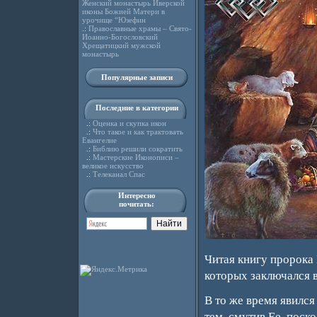
Женский монастырь Иверской
иконы Божией Матери в
урочище “Юзефин
.:
Православные храмы – Свято-
Иоанно-Богословский
Хрещатицкий мужской
монастырь
Популярные записи
Последние в категории
.:
Оценка и скупка икон
.:
Что такое и как трактовать
Евангелие
.:
Библию решили сократить
.:
Мастерские Иконописи –
великое искусство
.:
Телеканал Спас
Интересно
почитать:
Читая книгу пророка
которых заключался в
В то же время явился
тем, смутив Ее, поск