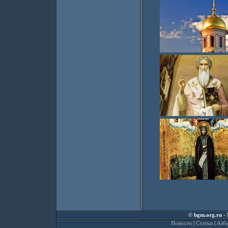
©
bgm.org.ru
- 
Новости
|
Статьи
|
Азбу