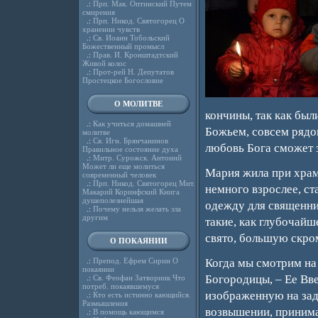
.:
Прп. Мак. Оптинский Путем
смирения
.:
Прп. Никод. Святогорец О
хранении чувств
.:
Св. Иоанн Тобольский
Божественный промысл
.:
Прав. И. Кронштадтский
Живой колос
.:
Прот-рей Н. Депутатов
Простецкое Богословие
О МОЛИТВЕ
кончины, так как был
.:
Как учиться домашней
Божьем, совсем рядом
молитве
.:
Св. Игн. Брянчанинов
любовь Бога сможет 
Правильное состояние духа
.:
Митр. Сурожск. Антоний
Может ли еще молиться
Мария жила при храме
современный человек
.:
Прп. Никод. Святогорец Мит.
немного взрослее, ст
Макарий Коринфский Книга
душеполезнейшая
одежду для священник
.:
Почему нельзя желать зла
другим
такие, как глубочайш
свято, большую скром
О ПОКАЯНИИ
.:
Препод. Ефрем Сирин О
Когда мы смотрим на
покаянии
Богородицы, – Ее Вв
.:
Св. Феофан Затворник Что
потреб. покаявшемуся
изображенную на за
.:
Кто есть истинно кающийся.
Размышления
возвышении, принима
.:
В помощь кающимся