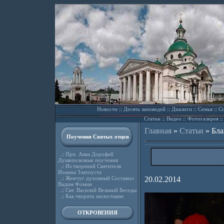
Новости
::
Десять заповедей
::
Диалоги
::
Семья
::
Сп
Статьи
::
Видео
::
Фотогалерея
:
Главная
»
Статьи
»
Бла
Поучения Святых отцов
.:
Прп. Авва Дорофей
Душеполезные поучения
.:
Из творений Святителя
Иоанна Златоуста
.:
Жемчуг духовный Составил
20.02.2014
Вадим Фомин
.:
Свт. Василий Великий Беседы
.:
Как творить милостыню
ОТКРОВЕНИЯ