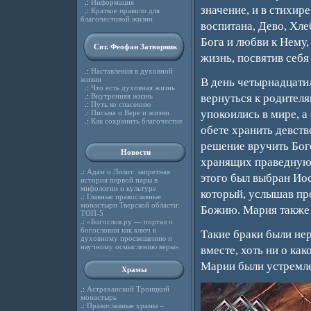
.:
Информация
значение, и в стихир
.:
Краткое правило для
благочестивой жизни
воспитана, Дево, Хл
Бога и любви к Нему,
Свт. Феофан Затворник
жизнь, посвятив себя
.:
Наставления в духовной
жизни
В день четырнадцати
.:
Что есть духовная жизнь
.:
Внутренняя жизнь
вернуться к родител
.:
Путь ко спасению
упокоились в мире, 
.:
Письма о Вере и жизни
.:
Как сохранить благочестие
обете хранить девств
решение вручить Бог
Новости
хранящих праведную ж
.:
Адам и Лилит: запретная
этого был выбран Ио
история первой пары в
мифологии и культуре
который, услышав про
.:
Главные православные
монастыри Тверской области:
Божию. Мария также 
ТОП-5
.:
«Богослов.ру — портал о
богословии как ключ к
Такие браки были нер
духовному просвещению и
научному осмыслению веры»
вместе, хоть ни о ка
Марии были устремле
Храмы
.:
Астраханский Троицкий
монастырь
.:
Православные храмы –