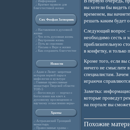
В первую очередь, пр
.:
Информация
.:
Краткое правило для
вы хотели бы видеть 
благочестивой жизни
временем, вы начнете
Свт. Феофан Затворник
решать каким будет 
.:
Наставления в духовной
Следующий вопрос – 
жизни
.:
Что есть духовная жизнь
необходимо сесть и 
.:
Внутренняя жизнь
приблизительную сто
.:
Путь ко спасению
.:
Письма о Вере и жизни
в конфетку, и только 
.:
Как сохранить благочестие
Кроме того, если вы 
Новости
ничего не смыслите в
.:
Адам и Лилит: запретная
специалистам. Зачем 
история первой пары в
мифологии и культуре
играючи справляются
.:
Главные православные
монастыри Тверской области:
ТОП-5
Заметка: информацио
.:
«Богослов.ру — портал о
богословии как ключ к
которые проведут рем
духовному просвещению и
научному осмыслению веры»
на портале вы сможет
Храмы
.:
Астраханский Троицкий
Похожие матери
монастырь
.:
Православные храмы –