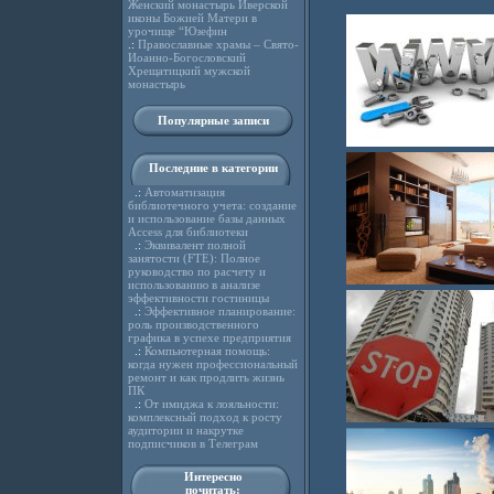
Женский монастырь Иверской
иконы Божией Матери в
урочище “Юзефин
.:
Православные храмы – Свято-
Иоанно-Богословский
Хрещатицкий мужской
монастырь
Популярные записи
Последние в категории
.:
Автоматизация
библиотечного учета: создание
и использование базы данных
Access для библиотеки
.:
Эквивалент полной
занятости (FTE): Полное
руководство по расчету и
использованию в анализе
эффективности гостиницы
.:
Эффективное планирование:
роль производственного
графика в успехе предприятия
.:
Компьютерная помощь:
когда нужен профессиональный
ремонт и как продлить жизнь
ПК
.:
От имиджа к лояльности:
комплексный подход к росту
аудитории и накрутке
подписчиков в Телеграм
Интересно
почитать: