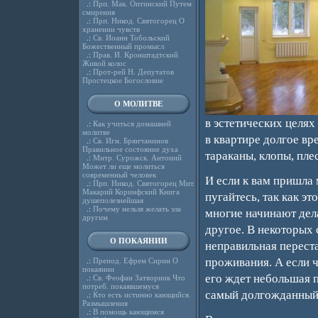
.:
Прп. Мак. Оптинский Путем
смирения
.:
Прп. Никод. Святогорец О
хранении чувств
.:
Св. Иоанн Тобольский
Божественный промысл
.:
Прав. И. Кронштадтский
Живой колос
.:
Прот-рей Н. Депутатов
Простецкое Богословие
О МОЛИТВЕ
в эстетических целях
.:
Как учиться домашней
молитве
в квартире долгое вр
.:
Св. Игн. Брянчанинов
Правильное состояние духа
тараканы, клопы, плес
.:
Митр. Сурожск. Антоний
Может ли еще молиться
современный человек
И если к вам пришла 
.:
Прп. Никод. Святогорец Мит.
Макарий Коринфский Книга
пугайтесь, так как э
душеполезнейшая
.:
Почему нельзя желать зла
многие начинают дела
другим
другое. В некоторых с
О ПОКАЯНИИ
неправильная перест
проживания. А если ч
.:
Препод. Ефрем Сирин О
покаянии
его ждет небольшая п
.:
Св. Феофан Затворник Что
потреб. покаявшемуся
самый долгожданный 
.:
Кто есть истинно кающийся.
Размышления
.:
В помощь кающимся