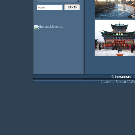
©
bgm.org.ru
- 
Новости
|
Статьи
|
Азбу