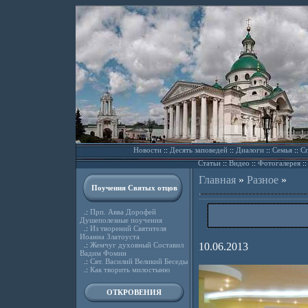
Новости
::
Десять заповедей
::
Диалоги
::
Семья
::
Сп
Статьи
::
Видео
::
Фотогалерея
:
Главная
»
Разное
»
Поучения Святых отцов
.:
Прп. Авва Дорофей
Душеполезные поучения
.:
Из творений Святителя
Иоанна Златоуста
.:
Жемчуг духовный Составил
10.06.2013
Вадим Фомин
.:
Свт. Василий Великий Беседы
.:
Как творить милостыню
ОТКРОВЕНИЯ