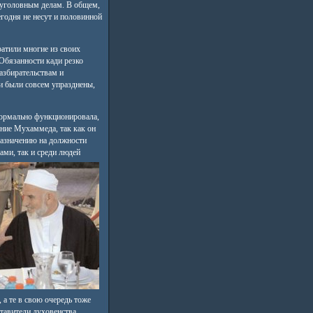
и уголовным делам. В общем,
годня не несут и половинной
ратили многие из своих
 Обязанности кади резко
азбирательствам и
ьи были совсем упразднены,
нормально функционировала,
ение Мухаммеда, так как он
назначению на должности
ми, так и среди людей
 а те в свою очередь тоже
ставители духовенства