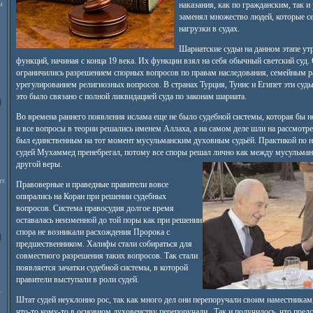
м
наказания, как по гражданским, так 
заменял множество людей, которые се
нагрузки в судах.
Шариатские судьи на данном этапе ут
функций, начиная с конца 19 века. Их функции взял на себя обычный светский суд.
ограничились разрешением спорных вопросов по правам наследования, семейным р
урегулированием религиозных вопросов. В странах Турция, Тунис и Египет эти суд
это было связано с полной ликвидацией суда по законам шариата.
Во времена раннего появления ислама еще не было судебной системы, которая бы 
и все вопросы в теории решались именем Аллаха, а на самом деле шли на рассмотр
был единственным на тот момент мусульманским духовным судьёй. Практикой по 
судей Мухаммед пренебрегал, потому все споры решал лично как между мусульмана
другой веры.
т.
Правоверные и праведные правители вовсе
опирались на Коран при решении судебных
вопросов. Система правосудия долгое время
оставалась неизменной до той поры как при решении
спора не возникали расхождения Пророка с
предшественником. Халифы стали собираться для
совместного разрешения таких вопросов. Так стали
появляется зачатки судебной системы, в которой
правители выступали в роли судей.
.
Штат судей неуклонно рос, так как много дел они перепоручали своим наместникам,
что-то кому-то в основном духовенству перепоручали,. Так и получилось, что пред