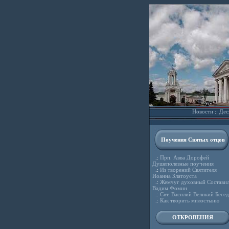
Новости
::
Дес
Поучения Святых отцов
.:
Прп. Авва Дорофей
Душеполезные поучения
.:
Из творений Святителя
Иоанна Златоуста
.:
Жемчуг духовный Состави
Вадим Фомин
.:
Свт. Василий Великий Бесе
.:
Как творить милостыню
ОТКРОВЕНИЯ