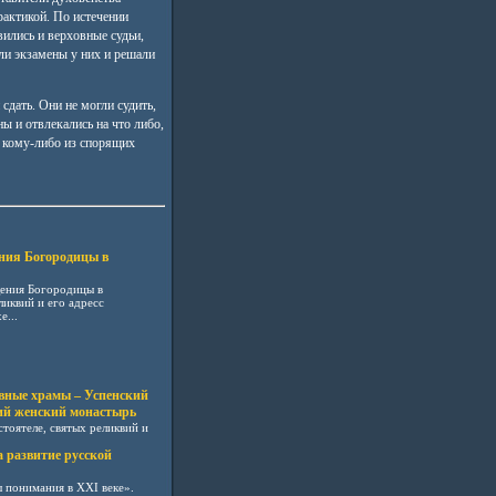
рактикой. По истечении
ились и верховные судьи,
ли экзамены у них и решали
сдать. Они не могли судить,
ны и отвлекались на что либо,
к кому-либо из спорящих
ния Богородицы в
щения Богородицы в
еликвий и его адресс
...
вные храмы – Успенский
ий женский монастырь
тоятеле, святых реликвий и
а развитие русской
ы понимания в XXI веке».