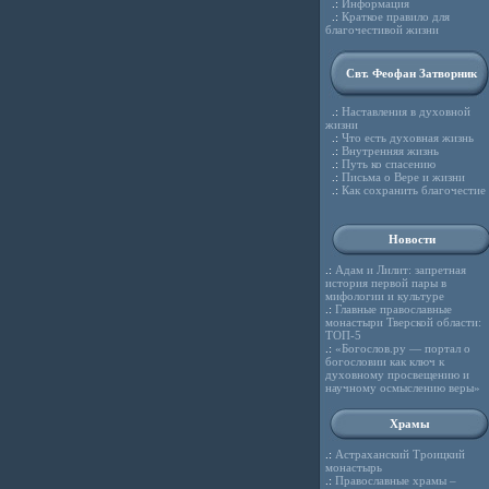
.:
Информация
.:
Краткое правило для
благочестивой жизни
Свт. Феофан Затворник
.:
Наставления в духовной
жизни
.:
Что есть духовная жизнь
.:
Внутренняя жизнь
.:
Путь ко спасению
.:
Письма о Вере и жизни
.:
Как сохранить благочестие
Новости
.:
Адам и Лилит: запретная
история первой пары в
мифологии и культуре
.:
Главные православные
монастыри Тверской области:
ТОП-5
.:
«Богослов.ру — портал о
богословии как ключ к
духовному просвещению и
научному осмыслению веры»
Храмы
.:
Астраханский Троицкий
монастырь
.:
Православные храмы –