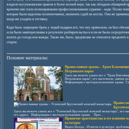
владели мусульманским правом в более полной мере, так как обладали обширной п
времени они стали полноправными профессиональными судьями – кади. Позже появ
которые были наделены полномочиями, назначать судей на местах. Они же принима
когда им уходить в отставку.
Кади было запрещено брать у людей подарки всё, что ему приносили, он был обязан 
если были заинтересованы в результате разбирательства и если не были сосредоточе
вплоть до голода или жажды. Также им, было, предписано не относится предвзято 
сторон.
Похожие материалы:
Православные храмы – Храм Благовеще
Петровском парке
Здесь вы можете узнать все о "Храм Благове
Петровском парке", его настоятеле, святых р
Информация о месторасположение храма: Схе
Правосла
Брусенск
Здесь вы можете узнать все о "Успенский Брусенский женский монастырь", его нас
его адресс Информация о месторасположение храма: Прес...
Принятие христианства и его влияние н
культуры
Видео-беседа: «Религия и культура: проблем