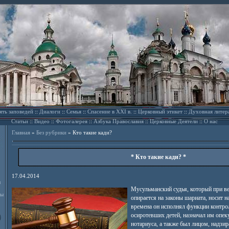
ять заповедей
::
Диалоги
::
Семья
::
Спасение в XXI в.
::
Церковный этикет
::
Духовная литер
Статьи
::
Видео
::
Фотогалерея
::
Азбука Православия
::
Церковные Деятели
::
О нас
Главная
»
Без рубрики
»
Кто такие кади?
* Кто такие кади? *
17.04.2014
л
Мусульманский судья, который при ве
ды
опирается на законы шариата, носит н
времена он исполнял функции контро
осиротевших детей, назначал им опек
нотариуса, а также был лицом, надз