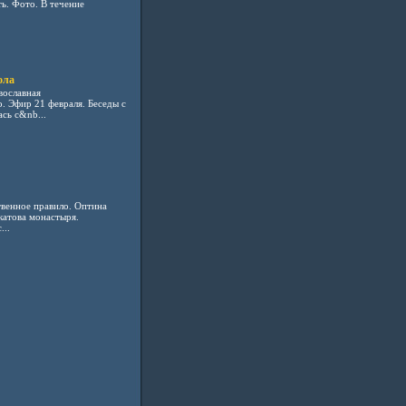
ь. Фото. В течение
ола
вославная
. Эфир 21 февраля. Беседы с
сь с&nb...
венное правило. Оптина
катова монастыря.
..