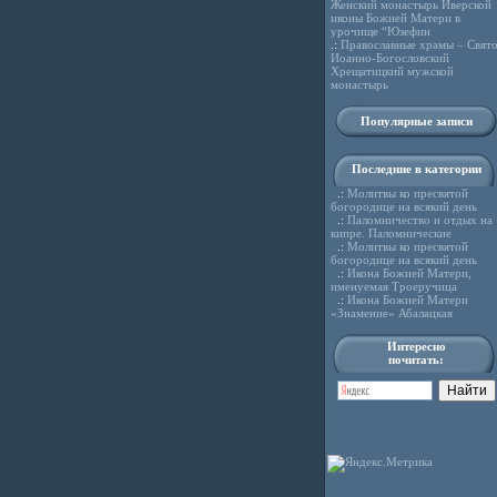
Женский монастырь Иверской
иконы Божией Матери в
урочище “Юзефин
.:
Православные храмы – Свято
Иоанно-Богословский
Хрещатицкий мужской
монастырь
Популярные записи
Последние в категории
.:
Молитвы ко пресвятой
богородице на всякий день
.:
Паломничество и отдых на
кипре. Паломнические
.:
Молитвы ко пресвятой
богородице на всякий день
.:
Икона Божией Матери,
именуемая Троеручица
.:
Икона Божией Матери
«Знамение» Абалацкая
Интересно
почитать: