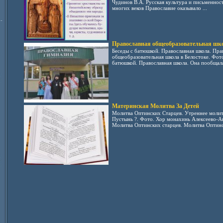
Чудинов В.А. Русская культура и письменност
многих веков Православие оказывало ...
-
Православная общеобразовательная шк
Беседы с батюшкой. Православная школа. Пра
общеобразовательная школа в Белостоке. Фото
батюшкой. Православная школа. Она пообщала
Материнская Молитва За Детей
Молитва Оптинских Старцев. Утреннее молит
Пустынь ?. Фото. Хор монахинь Алексеево-А
Молитва Оптинских старцев. Молитва Оптинс.