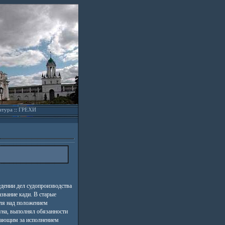
атура
::
ГРЕХИ
дении дел судопроизводства
азвание кади. В старые
ля над положением
уна, выполнял обязанности
ирающим за исполнением