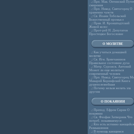
.:
Прп. Мак. Оптинский Путе
смирения
.:
Прп. Никод. Святогорец О
хранении чувств
.:
Св. Иоанн Тобольский
Божественный промысл
.:
Прав. И. Кронштадтский
Живой колос
.:
Прот-рей Н. Депутатов
Простецкое Богословие
О МОЛИТВЕ
.:
Как учиться домашней
молитве
.:
Св. Игн. Брянчанинов
Правильное состояние духа
.:
Митр. Сурожск. Антоний
Может ли еще молиться
современный человек
.:
Прп. Никод. Святогорец Ми
Макарий Коринфский Книга
душеполезнейшая
.:
Почему нельзя желать зла
другим
О ПОКАЯНИИ
.:
Препод. Ефрем Сирин О
покаянии
.:
Св. Феофан Затворник Что
потреб. покаявшемуся
.:
Кто есть истинно кающийся
Размышления
.:
В помощь кающимся