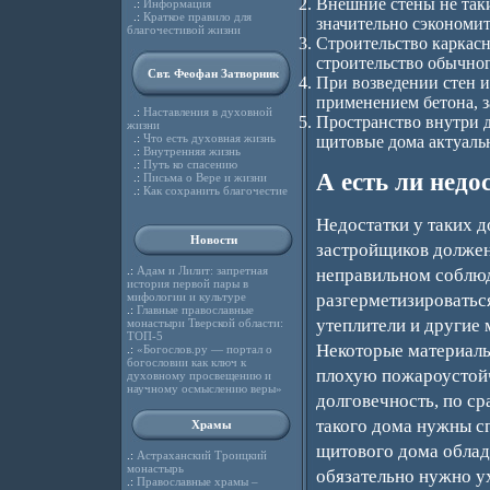
Внешние стены не таки
.:
Информация
.:
Краткое правило для
значительно сэкономит
благочестивой жизни
Строительство каркасн
строительство обычног
Свт. Феофан Затворник
При возведении стен 
применением бетона, за
.:
Наставления в духовной
Пространство внутри до
жизни
.:
Что есть духовная жизнь
щитовые дома актуаль
.:
Внутренняя жизнь
.:
Путь ко спасению
А есть ли недо
.:
Письма о Вере и жизни
.:
Как сохранить благочестие
Недостатки у таких до
Новости
застройщиков должен
.:
Адам и Лилит: запретная
неправильном соблюд
история первой пары в
разгерметизироваться
мифологии и культуре
.:
Главные православные
утеплители и другие 
монастыри Тверской области:
ТОП-5
Некоторые материалы
.:
«Богослов.ру — портал о
богословии как ключ к
плохую пожароустой
духовному просвещению и
научному осмыслению веры»
долговечность, по с
такого дома нужны с
Храмы
щитового дома обла
.:
Астраханский Троицкий
монастырь
обязательно нужно у
.:
Православные храмы –