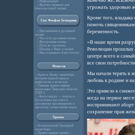
Конечно же, исключе
.:
Информация
.:
Краткое правило для
угрожать здоровью 
благочестивой жизни
Кроме того, владыка
Свт. Феофан Затворник
помочь священникам 
беременность.
.:
Наставления в духовной
жизни
.:
Что есть духовная жизнь
«В наше время разру
.:
Внутренняя жизнь
.:
Путь ко спасению
Революции прошлых с
.:
Письма о Вере и жизни
.:
Как сохранить благочестие
центре всего и самый
все свои потребности
Новости
Мы начали терять в ж
.:
Адам и Лилит: запретная
история первой пары в
любовь к родине и н
мифологии и культуре
.:
Главные православные
монастыри Тверской области:
Это привело к сниже
ТОП-5
.:
«Богослов.ру — портал о
когда на первое мест
богословии как ключ к
духовному просвещению и
воспринимают аборт к
научному осмыслению веры»
сохранение прав женс
Храмы
.:
Астраханский Троицкий
монастырь
.:
Православные храмы –