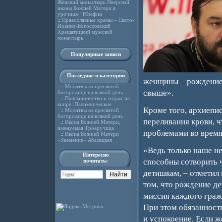
Женский монастырь Иверской
иконы Божией Матери в
урочище “Юзефин
.:
Православные храмы – Свято-
Иоанно-Богословский
Хрещатицкий мужской
монастырь
Популярные записи
Последние в категории
женщины – рождение р
.:
Молитвы ко пресвятой
свыше».
богородице на всякий день
.:
Паломничество и отдых на
кипре. Паломнические
Кроме того, архиепис
.:
Молитвы ко пресвятой
богородице на всякий день
переливания крови, ч
.:
Икона Божией Матери,
именуемая Троеручица
проблемами во время
.:
Икона Божией Матери
«Знамение» Абалацкая
«Ведь только наше н
Интересно
способны сотворить ч
почитать:
детишкам, – отметил 
том, что рождение де
миссия каждого гражд
При этом обязанность
и успокоение. Если ж