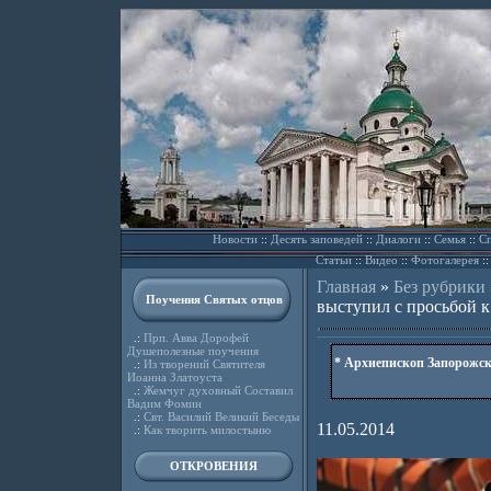
Новости
::
Десять заповедей
::
Диалоги
::
Семья
::
Сп
Статьи
::
Видео
::
Фотогалерея
:
Главная
»
Без рубрики
Поучения Святых отцов
выступил с просьбой к
.:
Прп. Авва Дорофей
Душеполезные поучения
* Архиепископ Запорожск
.:
Из творений Святителя
Иоанна Златоуста
.:
Жемчуг духовный Составил
Вадим Фомин
.:
Свт. Василий Великий Беседы
11.05.2014
.:
Как творить милостыню
ОТКРОВЕНИЯ