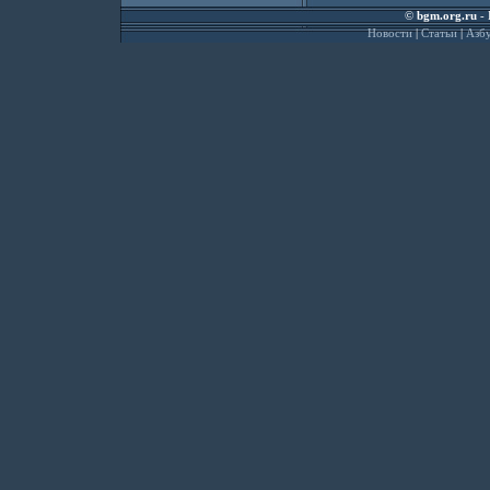
©
bgm.org.ru
- 
Новости
|
Статьи
|
Азбу