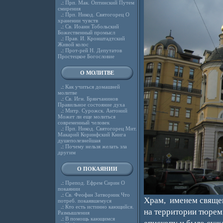
.:
Прп. Мак. Оптинский Путем
смирения
.:
Прп. Никод. Святогорец О
хранении чувств
.:
Св. Иоанн Тобольский
Божественный промысл
.:
Прав. И. Кронштадтский
Живой колос
.:
Прот-рей Н. Депутатов
Простецкое Богословие
О МОЛИТВЕ
.:
Как учиться домашней
молитве
.:
Св. Игн. Брянчанинов
Правильное состояние духа
.:
Митр. Сурожск. Антоний
Может ли еще молиться
современный человек
.:
Прп. Никод. Святогорец Мит.
Макарий Коринфский Книга
душеполезнейшая
.:
Почему нельзя желать зла
другим
О ПОКАЯНИИ
.:
Препод. Ефрем Сирин О
покаянии
.:
Св. Феофан Затворник Что
Храм, именем священ
потреб. покаявшемуся
.:
Кто есть истинно кающийся.
на территории тюремн
Размышления
.:
В помощь кающимся