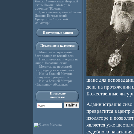
Женский монастырь Иверской
иконы Божией Матери в
урочище “Юзефин
.:
Православные храмы – Свято-
Иоанно-Богословский
Хрещатицкий мужской
монастырь
Популярные записи
Последние в категории
.:
Молитвы ко пресвятой
богородице на всякий день
.:
Паломничество и отдых на
кипре. Паломнические
.:
Молитвы ко пресвятой
богородице на всякий день
.:
Икона Божией Матери,
именуемая Троеручица
шанс для исповедани
.:
Икона Божией Матери
«Знамение» Абалацкая
день на протяжении ц
Божественные литург
Интересно
почитать:
Администрация сизо 
превратится в центр
изоляторе и позволи
является уже шестым 
судебного наказания