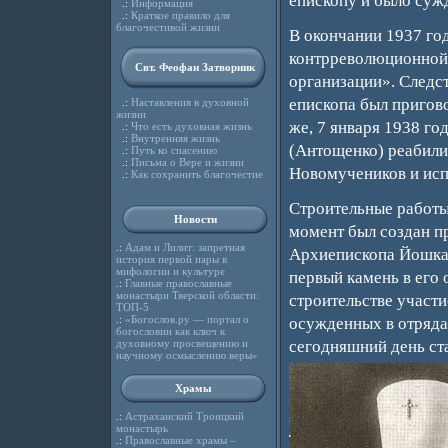
епископу и было суж
.:
Информация
.:
Краткое правило для
благочестивой жизни
В окончании 1937 год
контрреволюционной 
Свт. Феофан Затворник
организации». Следст
епископа был пригово
.:
Наставления в духовной
жизни
же, 7 января 1938 го
.:
Что есть духовная жизнь
.:
Внутренняя жизнь
(Антощенко) реабили
.:
Путь ко спасению
.:
Письма о Вере и жизни
Новомучеников и исп
.:
Как сохранить благочестие
Строительные работы 
Новости
момент был создан пр
.:
Адам и Лилит: запретная
Архиепископа Йошкар
история первой пары в
мифологии и культуре
первый камень в его 
.:
Главные православные
монастыри Тверской области:
строительстве участи
ТОП-5
.:
«Богослов.ру — портал о
осужденных в отряда
богословии как ключ к
духовному просвещению и
сегодняшний день ста
научному осмыслению веры»
Храмы
.:
Астраханский Троицкий
монастырь
.:
Православные храмы –