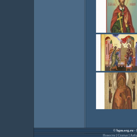
©
bgm.org.ru
- 
Новости
|
Статьи
|
Азбу