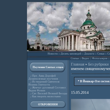
Новости
::
Десять заповедей
::
Диалоги
::
Семья
::
Сп
Статьи
::
Видео
::
Фотогалерея
:
Главная
»
Без рубрики
Поучения Святых отцов
именем священномуче
.:
Прп. Авва Дорофей
Душеполезные поучения
* В Йошкар-Оле состоя
.:
Из творений Святителя
Иоанна Златоуста
.:
Жемчуг духовный Составил
Вадим Фомин
15.05.2014
.:
Свт. Василий Великий Беседы
.:
Как творить милостыню
ОТКРОВЕНИЯ