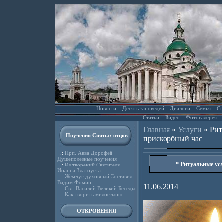
Новости
::
Десять заповедей
::
Диалоги
::
Семья
::
Сп
Статьи
::
Видео
::
Фотогалерея
:
Главная
»
Услуги
»
Рит
Поучения Святых отцов
прискорбный час
.:
Прп. Авва Дорофей
Душеполезные поучения
* Ритуальные ус
.:
Из творений Святителя
Иоанна Златоуста
.:
Жемчуг духовный Составил
Вадим Фомин
11.06.2014
.:
Свт. Василий Великий Беседы
.:
Как творить милостыню
ОТКРОВЕНИЯ