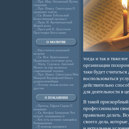
.:
Прп. Мак. Оптинский Путем
смирения
.:
Прп. Никод. Святогорец О
хранении чувств
.:
Св. Иоанн Тобольский
Божественный промысл
.:
Прав. И. Кронштадтский
Живой колос
.:
Прот-рей Н. Депутатов
Простецкое Богословие
О МОЛИТВЕ
.:
Как учиться домашней
молитве
.:
Св. Игн. Брянчанинов
тогда и так в тяжело
Правильное состояние духа
.:
Митр. Сурожск. Антоний
организации похорон
Может ли еще молиться
современный человек
таки будет считаться
.:
Прп. Никод. Святогорец Мит.
воспользоваться усл
Макарий Коринфский Книга
душеполезнейшая
действительно спосо
.:
Почему нельзя желать зла
другим
для деятельности в ц
О ПОКАЯНИИ
В такой прискорбный
.:
Препод. Ефрем Сирин О
профессионалам своег
покаянии
.:
Св. Феофан Затворник Что
правильно делать. Вс
потреб. покаявшемуся
.:
Кто есть истинно кающийся.
своего дела, которые
Размышления
.:
В помощь кающимся
и актуальные условия