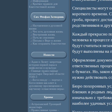
.:
Информация
.:
Краткое правило для
благочестивой жизни
Специалисты могут о
короткого времени. С
Свт. Феофан Затворник
гроба, процесс доста
родственников и друз
.:
Наставления в духовной
жизни
.:
Что есть духовная жизнь
Каждый прекрасно по
.:
Внутренняя жизнь
.:
Путь ко спасению
человека в процессе 
.:
Письма о Вере и жизни
.:
Как сохранить благочестие
будут считаться неза
будут выполнены на 
Новости
Оформление документ
.:
Адам и Лилит: запретная
история первой пары в
ответственных процес
мифологии и культуре
.:
Главные православные
о бумагах. Но, закон
монастыри Тверской области:
нужно действовать с
ТОП-5
.:
«Богослов.ру — портал о
богословии как ключ к
Бюро похоронных усл
духовному просвещению и
научному осмыслению веры»
близких и родных лю
изначально с требов
Храмы
наиболее удачных ус
.:
Астраханский Троицкий
монастырь
.:
Православные храмы –