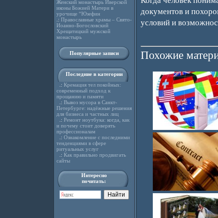
Когда человек поним
Женский монастырь Иверской
иконы Божией Матери в
документов и похоро
урочище “Юзефин
.:
Православные храмы – Свято-
условий и возможнос
Иоанно-Богословский
Хрещатицкий мужской
монастырь
Похожие матери
Популярные записи
Последние в категории
.:
Кремация тел покойных:
современный подход к
прощанию и памяти
.:
Вывоз мусора в Санкт-
Петербурге: надёжные решения
для бизнеса и частных лиц
.:
Ремонт ноутбука: когда, как
и почему стоит доверять
профессионалам
.:
Ознакомление с последними
тенденциями в сфере
ритуальных услуг
.:
Как правильно продвигать
сайты
Интересно
почитать: