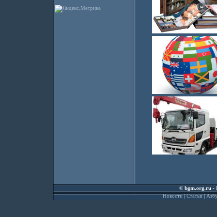
©
bgm.org.ru
- 
Новости
|
Статьи
|
Азбу