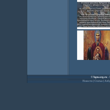
©
bgm.org.ru
- 
Новости
|
Статьи
|
Азбу