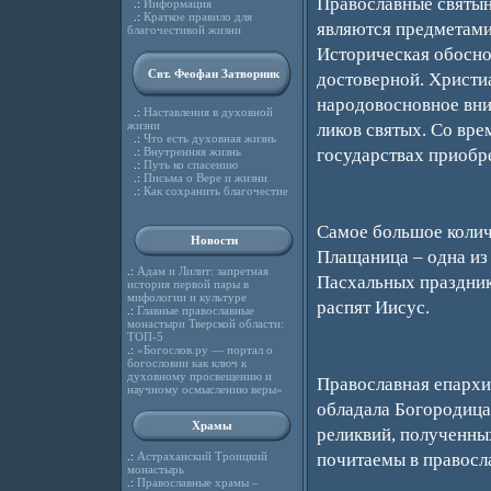
Православные святын
.:
Информация
.:
Краткое правило для
являются предметами
благочестивой жизни
Историческая обосно
Свт. Феофан Затворник
достоверной. Христи
народовосновное вни
.:
Наставления в духовной
жизни
ликов святых. Со вр
.:
Что есть духовная жизнь
.:
Внутренняя жизнь
государствах приобр
.:
Путь ко спасению
.:
Письма о Вере и жизни
.:
Как сохранить благочестие
Самое большое колич
Новости
Плащаница – одна из
.:
Адам и Лилит: запретная
Пасхальных праздник
история первой пары в
мифологии и культуре
распят Иисус.
.:
Главные православные
монастыри Тверской области:
ТОП-5
.:
«Богослов.ру — портал о
богословии как ключ к
духовному просвещению и
Православная епархи
научному осмыслению веры»
обладала Богородица:
Храмы
реликвий, полученны
.:
Астраханский Троицкий
почитаемы в правосл
монастырь
.:
Православные храмы –