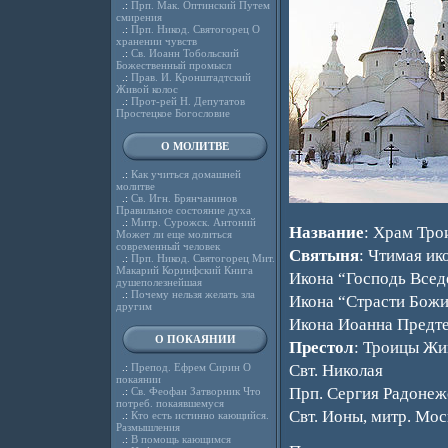
.:
Прп. Мак. Оптинский Путем
смирения
.:
Прп. Никод. Святогорец О
хранении чувств
.:
Св. Иоанн Тобольский
Божественный промысл
.:
Прав. И. Кронштадтский
Живой колос
.:
Прот-рей Н. Депутатов
Простецкое Богословие
О МОЛИТВЕ
.:
Как учиться домашней
молитве
.:
Св. Игн. Брянчанинов
Правильное состояние духа
.:
Митр. Сурожск. Антоний
Название
: Храм Тро
Может ли еще молиться
современный человек
Святыня
: Чтимая ик
.:
Прп. Никод. Святогорец Мит.
Макарий Коринфский Книга
Икона “Господь Всед
душеполезнейшая
.:
Почему нельзя желать зла
Икона “Страсти Бож
другим
Икона Иоанна Предте
О ПОКАЯНИИ
Престол
: Троицы Жи
.:
Препод. Ефрем Сирин О
Свт. Николая
покаянии
Прп. Сергия Радонеж
.:
Св. Феофан Затворник Что
потреб. покаявшемуся
Свт. Ионы, митр. Мос
.:
Кто есть истинно кающийся.
Размышления
.:
В помощь кающимся