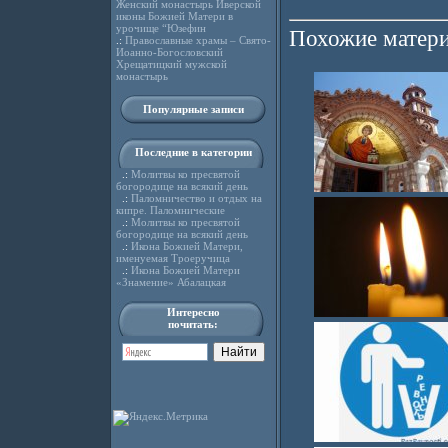
Женский монастырь Иверской
иконы Божией Матери в
урочище “Юзефин
Похожие матери
.:
Православные храмы – Свято-
Иоанно-Богословский
Хрещатицкий мужской
монастырь
Популярные записи
Последние в категории
.:
Молитвы ко пресвятой
богородице на всякий день
.:
Паломничество и отдых на
кипре. Паломнические
.:
Молитвы ко пресвятой
богородице на всякий день
.:
Икона Божией Матери,
именуемая Троеручица
.:
Икона Божией Матери
«Знамение» Абалацкая
Интересно
почитать: