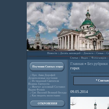
Новости
::
Десять заповедей
::
Диалоги
::
Семья
::
Сп
Статьи
::
Видео
::
Фотогалерея
:
Главная
»
Без рубрики
Поучения Святых отцов
горах
.:
Прп. Авва Дорофей
Душеполезные поучения
* Святын
.:
Из творений Святителя
Иоанна Златоуста
.:
Жемчуг духовный Составил
Вадим Фомин
09.05.2014
.:
Свт. Василий Великий Беседы
.:
Как творить милостыню
ОТКРОВЕНИЯ