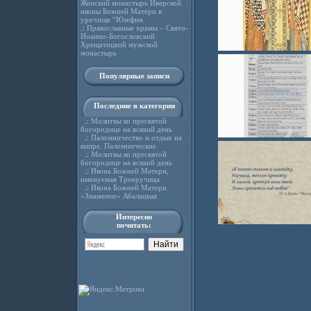
Женский монастырь Иверской
иконы Божией Матери в
урочище “Юзефин
.:
Православные храмы – Свято-
Иоанно-Богословский
Хрещатицкий мужской
монастырь
Популярные записи
Последние в категории
.:
Молитвы ко пресвятой
богородице на всякий день
.:
Паломничество и отдых на
кипре. Паломнические
.:
Молитвы ко пресвятой
богородице на всякий день
.:
Икона Божией Матери,
именуемая Троеручица
.:
Икона Божией Матери
«Знамение» Абалацкая
Интересно
почитать: