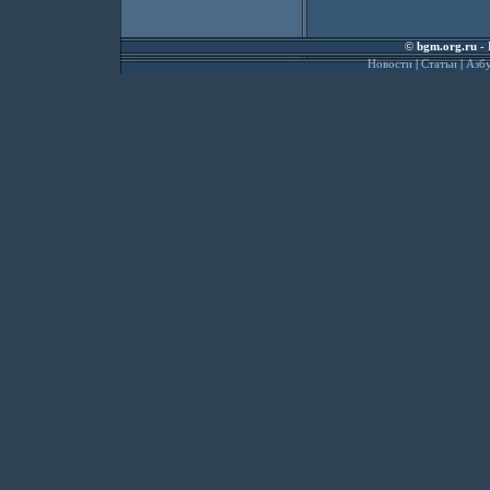
©
bgm.org.ru
- 
Новости
|
Статьи
|
Азбу