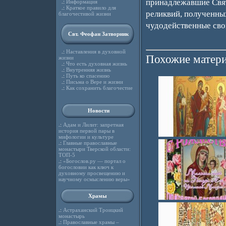
принадлежавшие Свят
.:
Информация
.:
Краткое правило для
реликвий, полученны
благочестивой жизни
чудодейственные сво
Свт. Феофан Затворник
.:
Наставления в духовной
Похожие матери
жизни
.:
Что есть духовная жизнь
.:
Внутренняя жизнь
.:
Путь ко спасению
.:
Письма о Вере и жизни
.:
Как сохранить благочестие
Новости
.:
Адам и Лилит: запретная
история первой пары в
мифологии и культуре
.:
Главные православные
монастыри Тверской области:
ТОП-5
.:
«Богослов.ру — портал о
богословии как ключ к
духовному просвещению и
научному осмыслению веры»
Храмы
.:
Астраханский Троицкий
монастырь
.:
Православные храмы –