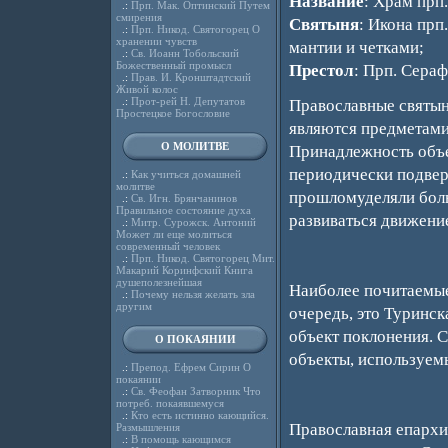
Название
: Храм прп
.:
Прп. Мак. Оптинский Путем
смирения
Святыня
: Икона прп
.:
Прп. Никод. Святогорец О
хранении чувств
мантии и четками;
.:
Св. Иоанн Тобольский
Божественный промысл
Престол
: Прп. Сера
.:
Прав. И. Кронштадтский
Живой колос
.:
Прот-рей Н. Депутатов
Православные святын
Простецкое Богословие
являются предметами
О МОЛИТВЕ
Принадлежность объе
периодически подвер
.:
Как учиться домашней
молитве
прошломуделяли боль
.:
Св. Игн. Брянчанинов
Правильное состояние духа
развиваться движени
.:
Митр. Сурожск. Антоний
Может ли еще молиться
современный человек
.:
Прп. Никод. Святогорец Мит.
Макарий Коринфский Книга
душеполезнейшая
Наиболее почитаемые
.:
Почему нельзя желать зла
другим
очередь, это Туринс
объект поклонения. 
О ПОКАЯНИИ
объекты, используем
.:
Препод. Ефрем Сирин О
покаянии
.:
Св. Феофан Затворник Что
потреб. покаявшемуся
.:
Кто есть истинно кающийся.
Православная епархи
Размышления
.:
В помощь кающимся