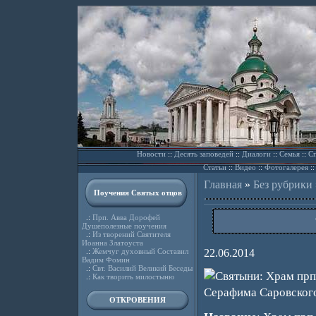
Новости
::
Десять заповедей
::
Диалоги
::
Семья
::
Сп
Статьи
::
Видео
::
Фотогалерея
:
Главная
»
Без рубрики
Поучения Святых отцов
.:
Прп. Авва Дорофей
Душеполезные поучения
.:
Из творений Святителя
Иоанна Златоуста
.:
Жемчуг духовный Составил
22.06.2014
Вадим Фомин
.:
Свт. Василий Великий Беседы
.:
Как творить милостыню
ОТКРОВЕНИЯ