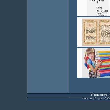
©
bgm.org.ru
- 
Новости
|
Статьи
|
Азбу