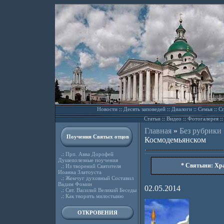
Новости
::
Десять заповедей
::
Диалоги
::
Семья
::
Сп
Статьи
::
Видео
::
Фотогалерея
:
Главная
»
Без рубрики
Поучения Святых отцов
Космодемьянском
.:
Прп. Авва Дорофей
Душеполезные поучения
* Святыни: Хра
.:
Из творений Святителя
Иоанна Златоуста
.:
Жемчуг духовный Составил
Вадим Фомин
02.05.2014
.:
Свт. Василий Великий Беседы
.:
Как творить милостыню
ОТКРОВЕНИЯ