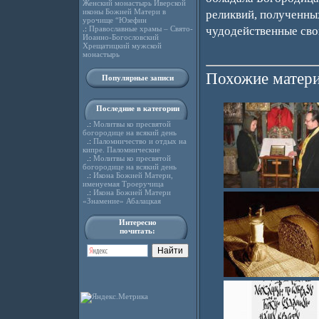
Женский монастырь Иверской
иконы Божией Матери в
реликвий, полученны
урочище “Юзефин
.:
Православные храмы – Свято-
чудодейственные сво
Иоанно-Богословский
Хрещатицкий мужской
монастырь
Похожие матери
Популярные записи
Последние в категории
.:
Молитвы ко пресвятой
богородице на всякий день
.:
Паломничество и отдых на
кипре. Паломнические
.:
Молитвы ко пресвятой
богородице на всякий день
.:
Икона Божией Матери,
именуемая Троеручица
.:
Икона Божией Матери
«Знамение» Абалацкая
Интересно
почитать: