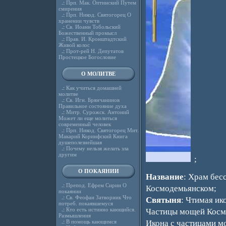
.:
Прп. Мак. Оптинский Путем
смирения
.:
Прп. Никод. Святогорец О
хранении чувств
.:
Св. Иоанн Тобольский
Божественный промысл
.:
Прав. И. Кронштадтский
Живой колос
.:
Прот-рей Н. Депутатов
Простецкое Богословие
О МОЛИТВЕ
.:
Как учиться домашней
молитве
.:
Св. Игн. Брянчанинов
Правильное состояние духа
.:
Митр. Сурожск. Антоний
Может ли еще молиться
современный человек
.:
Прп. Никод. Святогорец Мит.
Макарий Коринфский Книга
душеполезнейшая
.:
Почему нельзя желать зла
другим
;
О ПОКАЯНИИ
Название
: Храм бес
.:
Препод. Ефрем Сирин О
Космодемьянском;
покаянии
.:
Св. Феофан Затворник Что
Святыня
: Чтимая ик
потреб. покаявшемуся
.:
Кто есть истинно кающийся.
Частицы мощей Косм
Размышления
.:
В помощь кающимся
Икона с частицами м