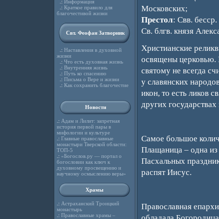
.:
Информация
Московских;
.:
Краткое правило для
благочестивой жизни
Престол
: Свв. бесср
Св. блгв. князя Алек
Свт. Феофан Затворник
Христианские реликв
.:
Наставления в духовной
жизни
освящены церковью. 
.:
Что есть духовная жизнь
.:
Внутренняя жизнь
святому не всегда с
.:
Путь ко спасению
.:
Письма о Вере и жизни
у славянских народо
.:
Как сохранить благочестие
икон, то есть ликов 
других государствах
Новости
.:
Адам и Лилит: запретная
история первой пары в
мифологии и культуре
Самое большое колич
.:
Главные православные
монастыри Тверской области:
Плащаница – одна из
ТОП-5
.:
«Богослов.ру — портал о
Пасхальных праздник
богословии как ключ к
духовному просвещению и
распят Иисус.
научному осмыслению веры»
Храмы
.:
Астраханский Троицкий
Православная епархи
монастырь
.:
Православные храмы –
обладала Богородица: