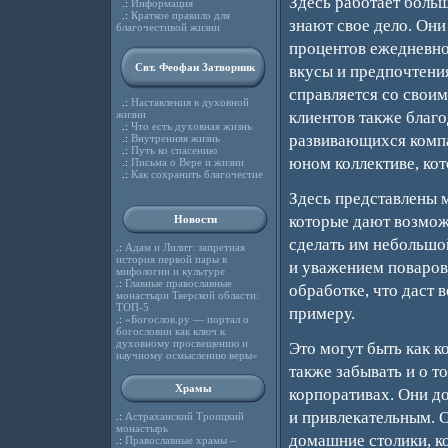
Здесь работает боль
.:
Информация
.:
Краткое правило для
знают свое дело. Они
благочестивой жизни
процентов ежедневно 
Свт. Феофан Затворник
вкусы и предпочтения
справляется со свои
.:
Наставления в духовной
жизни
клиентов также благ
.:
Что есть духовная жизнь
развивающихся компа
.:
Внутренняя жизнь
.:
Путь ко спасению
юном коллективе, ко
.:
Письма о Вере и жизни
.:
Как сохранить благочестие
Здесь представлены 
которые дают возмож
Новости
сделать им небольшо
.:
Адам и Лилит: запретная
история первой пары в
и уважением поваров
мифологии и культуре
.:
Главные православные
обработке, что даст 
монастыри Тверской области:
ТОП-5
примеру.
.:
«Богослов.ру — портал о
богословии как ключ к
духовному просвещению и
Это могут быть как к
научному осмыслению веры»
также забывать и о т
Храмы
корпоративах. Они д
и привлекательным. 
.:
Астраханский Троицкий
монастырь
домашние столики, ко
.:
Православные храмы –