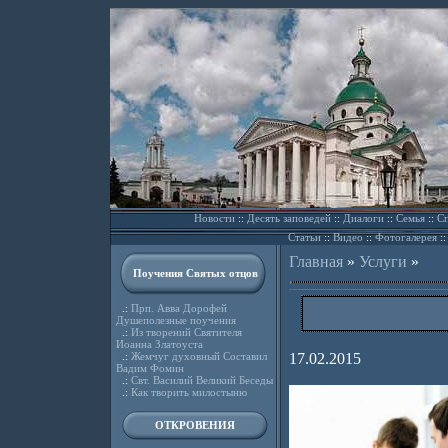
Новости
::
Десять заповедей
::
Диалоги
::
Семья
::
Сп
Статьи
::
Видео
::
Фотогалерея
:
Главная
»
Услуги
»
Поучения Святых отцов
.:
Прп. Авва Дорофей
Душеполезные поучения
.:
Из творений Святителя
Иоанна Златоуста
.:
Жемчуг духовный Составил
17.02.2015
Вадим Фомин
.:
Свт. Василий Великий Беседы
.:
Как творить милостыню
ОТКРОВЕНИЯ