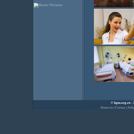
©
bgm.org.ru
- 
Новости
|
Статьи
|
Азбу