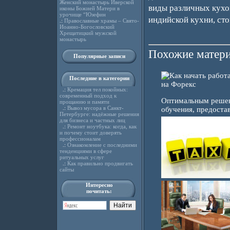
Женский монастырь Иверской
виды различных кухон
иконы Божией Матери в
урочище “Юзефин
индийской кухни, сто
.:
Православные храмы – Свято-
Иоанно-Богословский
Хрещатицкий мужской
монастырь
Похожие матери
Популярные записи
Последние в категории
.:
Кремация тел покойных:
современный подход к
Оптимальным решени
прощанию и памяти
.:
Вывоз мусора в Санкт-
обучения, предостав
Петербурге: надёжные решения
для бизнеса и частных лиц
.:
Ремонт ноутбука: когда, как
и почему стоит доверять
профессионалам
.:
Ознакомление с последними
тенденциями в сфере
ритуальных услуг
.:
Как правильно продвигать
сайты
Интересно
почитать: