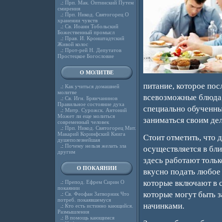
.:
Прп. Мак. Оптинский Путем
смирения
.:
Прп. Никод. Святогорец О
хранении чувств
.:
Св. Иоанн Тобольский
Божественный промысл
.:
Прав. И. Кронштадтский
Живой колос
.:
Прот-рей Н. Депутатов
Простецкое Богословие
О МОЛИТВЕ
питание, которое пос
.:
Как учиться домашней
молитве
всевозможные блюда,
.:
Св. Игн. Брянчанинов
Правильное состояние духа
специально обученны
.:
Митр. Сурожск. Антоний
Может ли еще молиться
заниматься своим дел
современный человек
.:
Прп. Никод. Святогорец Мит.
Макарий Коринфский Книга
Стоит отметить, что 
душеполезнейшая
.:
Почему нельзя желать зла
осуществляется в бли
другим
здесь работают толь
О ПОКАЯНИИ
вкусно подать любое
которые включают в 
.:
Препод. Ефрем Сирин О
покаянии
которые могут быть 
.:
Св. Феофан Затворник Что
потреб. покаявшемуся
начинками.
.:
Кто есть истинно кающийся.
Размышления
.:
В помощь кающимся