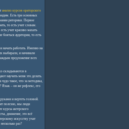
от
анализ курсов ораторского
 видим. Есть три основных
вании риторики. Первое
ить, то есть учит словам.
 есть учит красиво махать
е бояться аудитории, то есть
 и начать работать. Именно на
их выбирали, и начинали
 каждым предложение всех
хо складываются в
ают научить меня это делать.
 чудо такое, что за методика,
? Язык – он же рефлекс, его
 руками и вертеть головой.
чит полезно, мы люди
те курсы актерского
сты, движение, это всё
ктерскому искусству учат
 несколько раз?