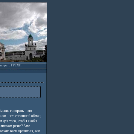
атура
::
ГРЕХИ
Умение говорить – это
рики – это сплошной обман,
м для того, чтобы якобы
Слишком резко? Зато
должна всем нравиться, она