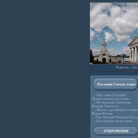
Новости
::
Дес
Поучения Святых отцов
.:
Прп. Авва Дорофей
Душеполезные поучения
.:
Из творений Святителя
Иоанна Златоуста
.:
Жемчуг духовный Состави
Вадим Фомин
.:
Свт. Василий Великий Бесе
.:
Как творить милостыню
ОТКРОВЕНИЯ