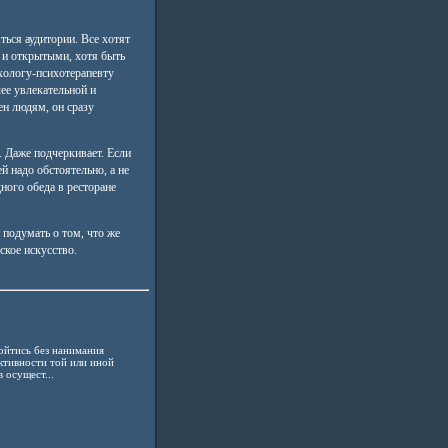
ться аудитории. Все хотят
и и открытыми, хотя быть
хологу-психотерапевту
ее увлекательной и
ен людям, он сразу
. Даже подчеркивает. Если
ей надо обстоятельно, а не
дного обеда в ресторане
 подумать о том, что же
ское искусство.
ойтись без нанимания
ктивности той или иной
 осущест...