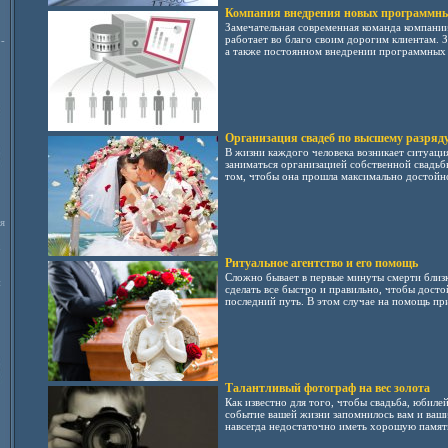
Компания внедрения новых программны
Замечательная современная команда компании
работает во благо своим дорогим клиентам. З
-
а также постоянном внедрении программных п
Организация свадеб по высшему разряд
В жизни каждого человека возникает ситуация
заниматься организацией собственной свадьб
том, чтобы она прошла максимально достойно
я
Ритуальное агентство и его помощь
Сложно бывает в первые минуты смерти близко
и
сделать все быстро и правильно, чтобы досто
последний путь. В этом случае на помощь при
Талантливый фотограф на вес золота
Как известно для того, чтобы свадьба, юбиле
событие вашей жизни запомнилось вам и ваш
навсегда недостаточно иметь хорошую память 