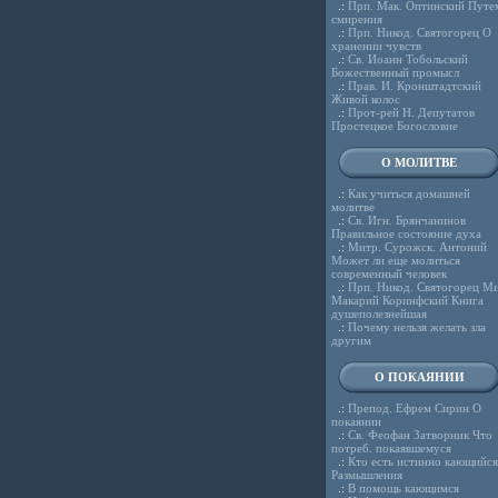
.:
Прп. Мак. Оптинский Путе
смирения
.:
Прп. Никод. Святогорец О
хранении чувств
.:
Св. Иоанн Тобольский
Божественный промысл
.:
Прав. И. Кронштадтский
Живой колос
.:
Прот-рей Н. Депутатов
Простецкое Богословие
О МОЛИТВЕ
.:
Как учиться домашней
молитве
.:
Св. Игн. Брянчанинов
Правильное состояние духа
.:
Митр. Сурожск. Антоний
Может ли еще молиться
современный человек
.:
Прп. Никод. Святогорец Ми
Макарий Коринфский Книга
душеполезнейшая
.:
Почему нельзя желать зла
другим
О ПОКАЯНИИ
.:
Препод. Ефрем Сирин О
покаянии
.:
Св. Феофан Затворник Что
потреб. покаявшемуся
.:
Кто есть истинно кающийся
Размышления
.:
В помощь кающимся