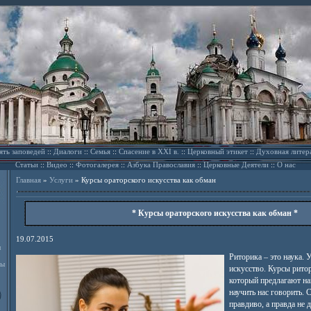
ять заповедей
::
Диалоги
::
Семья
::
Спасение в XXI в.
::
Церковный этикет
::
Духовная литер
Статьи
::
Видео
::
Фотогалерея
::
Азбука Православия
::
Церковные Деятели
::
О нас
Главная
»
Услуги
»
Курсы ораторского искусства как обман
* Курсы ораторского искусства как обман *
19.07.2015
л
Риторика – это наука. 
ды
искусство. Курсы рито
который предлагают на
научить нас говорить. 
правдиво, а правда не 