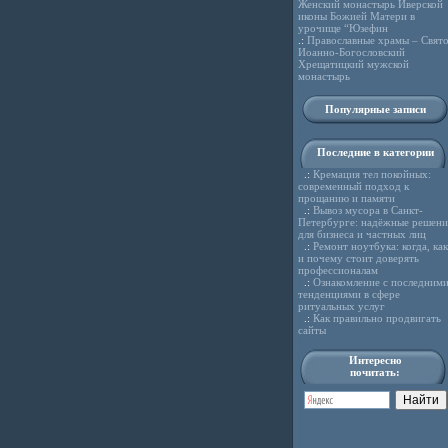
Женский монастырь Иверской
иконы Божией Матери в
урочище “Юзефин
.:
Православные храмы – Свято
Иоанно-Богословский
Хрещатицкий мужской
монастырь
Популярные записи
Последние в категории
.:
Кремация тел покойных:
современный подход к
прощанию и памяти
.:
Вывоз мусора в Санкт-
Петербурге: надёжные решени
для бизнеса и частных лиц
.:
Ремонт ноутбука: когда, как
и почему стоит доверять
профессионалам
.:
Ознакомление с последним
тенденциями в сфере
ритуальных услуг
.:
Как правильно продвигать
сайты
Интересно
почитать: