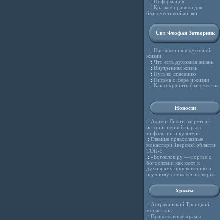
.:
Информация
.:
Краткое правило для
благочестивой жизни
Свт. Феофан Затворник
.:
Наставления в духовной
жизни
.:
Что есть духовная жизнь
.:
Внутренняя жизнь
.:
Путь ко спасению
.:
Письма о Вере и жизни
.:
Как сохранить благочестие
Новости
.:
Адам и Лилит: запретная
история первой пары в
мифологии и культуре
.:
Главные православные
монастыри Тверской области:
ТОП-5
.:
«Богослов.ру — портал о
богословии как ключ к
духовному просвещению и
научному осмыслению веры»
Храмы
.:
Астраханский Троицкий
монастырь
.:
Православные храмы –