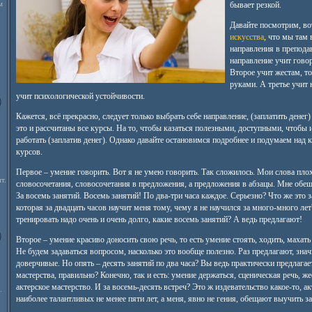
м
бывает резкой.
Давайте посмотрим, в
искусства
, что мы там
направления в препода
направление учит говор
Второе учит жестам, то
руками. А третье учит н
учит психологической устойчивости.
Кажется, всё прекрасно, следует только выбрать себе направление, (заплатить денег)
это и рассчитаны все курсы. На то, чтобы казаться полезными, доступными, чтобы 
работать (заплатив денег). Однако давайте остановимся подробнее и подумаем над
курсов.
Первое – умение говорить. Вот я не умею говорить. Так сложилось. Мои слова пло
т.
словосочетания, словосочетания в предложения, а предложения в абзацы. Мне обещ
За восемь занятий. Восемь занятий! По два-три часа каждое. Серьезно? Что же это за
которая за двадцать часов научит меня тому, чему я не научился за много-много лет
тренировать надо очень и очень долго, какие восемь занятий? А ведь предлагают!
Второе – умение красиво доносить свою речь, то есть умение стоять, ходить, махать
Не будем задаваться вопросом, насколько это вообще полезно. Раз предлагают, зна
доверчивые. Но опять – десять занятий по два часа? Вы ведь практически предлагае
мастерства, правильно? Конечно, так и есть: умение держаться, сценическая речь, же
актерское мастерство. И за восемь-десять встреч? Это ж издевательство какое-то, а
.
наиболее талантливых не менее пяти лет, а меня, явно не гения, обещают выучить за