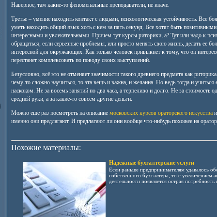
Наверное, там какие-то феноменальные преподаватели, не иначе.
Третье – умение находить контакт с людьми, психологическая устойчивость. Все боя
уметь находить общий язык хоть с кем за пять секунд. Все хотят быть позитивным
интересными и увлекательными. Причем тут курсы риторики, а? Тут или надо к пси
обращаться, если серьезные проблемы, или просто менять свою жизнь, делать ее бол
интересной для окружающих. Как только человек привыкнет к тому, что он интерес
перестанет комплексовать по поводу своих выступлений.
Безусловно, всё это не отменяет значимости такого древнего предмета как риторика
чему-то сложно научиться, то эта вещь и важна, и желанна. Но ведь тогда и учиться 
наскоком. Не за восемь занятий по два часа, а терпеливо и долго. Не за стоимость о
средней руки, а за какие-то совсем другие деньги.
Можно еще раз посмотреть на описание
московских курсов ораторского искусства
и
именно они предлагают. И предлагают ли они вообще что-нибудь похожее на оратор
Похожие материалы:
Надежные бухгалтерские услуги
Если раньше предпринимателям удавалось об
собственного бухгалтера, то с увеличением а
деятельности появляется острая потребность в