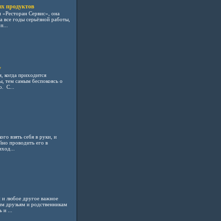
х продуктов
 «Ресторан Сервис», она
а все годы серьёзной работы,
...
у
, когда приходится
ы, тем самым беспокоясь о
. С...
го взять себя в руки, и
йно проводить его в
ход...
й и любое другое важное
им друзьям и родственникам
и ...