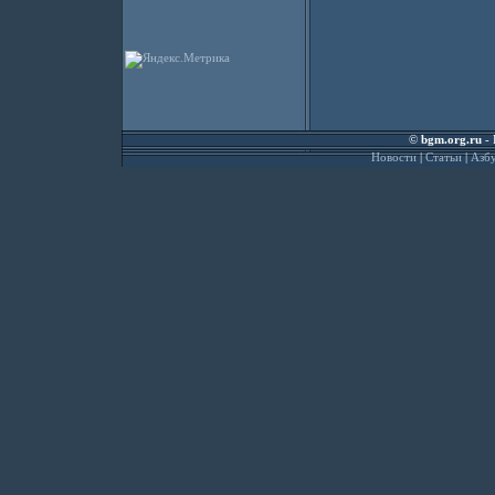
©
bgm.org.ru
- 
Новости
|
Статьи
|
Азбу