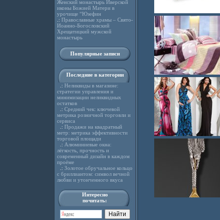
Женский монастырь Иверской
иконы Божией Матери в
урочище “Юзефин
.:
Православные храмы – Свято-
Иоанно-Богословский
Хрещатицкий мужской
монастырь
Популярные записи
Последние в категории
.:
Неликвиды в магазине:
стратегии управления и
минимизации неликвидных
остатков
.:
Средний чек: ключевой
метрика розничной торговли и
сервиса
.:
Продажи на квадратный
метр: метрика эффективности
торговой площади
.:
Алюминиевые окна:
лёгкость, прочность и
современный дизайн в каждом
проёме
.:
Золотое обручальное кольцо
с бриллиантом: символ вечной
любви и утонченного вкуса
Интересно
почитать: