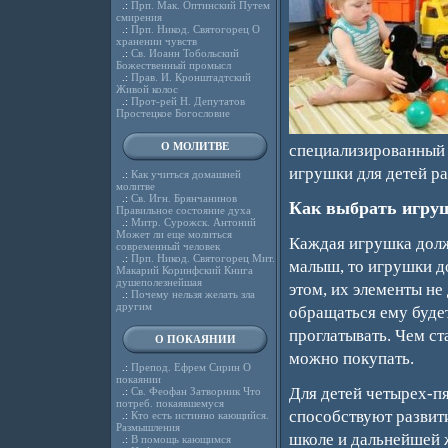
.:
Прп. Мак. Оптинский Путем
смирения
.:
Прп. Никод. Святогорец О
хранении чувств
.:
Св. Иоанн Тобольский
Божественный промысл
.:
Прав. И. Кронштадтский
Живой колос
.:
Прот-рей Н. Депутатов
Простецкое Богословие
О МОЛИТВЕ
специализированны
игрушки для детей ра
.:
Как учиться домашней
молитве
.:
Св. Игн. Брянчанинов
Как выбрать игру
Правильное состояние духа
.:
Митр. Сурожск. Антоний
Может ли еще молиться
Каждая игрушка должн
современный человек
.:
Прп. Никод. Святогорец Мит.
малыш, то игрушки д
Макарий Коринфский Книга
душеполезнейшая
этом, их элементы н
.:
Почему нельзя желать зла
другим
обращаться ему будет 
проглатывать. Чем ст
О ПОКАЯНИИ
можно покупать.
.:
Препод. Ефрем Сирин О
покаянии
Для детей четырех-п
.:
Св. Феофан Затворник Что
потреб. покаявшемуся
способствуют развит
.:
Кто есть истинно кающийся.
Размышления
школе и дальнейшей 
.:
В помощь кающимся