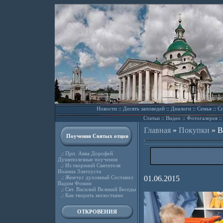
Новости
::
Десять заповедей
::
Диалоги
::
Семья
::
Сп
Статьи
::
Видео
::
Фотогалерея
:
Главная
»
Покупки
»
В
Поучения Святых отцов
.:
Прп. Авва Дорофей
Душеполезные поучения
.:
Из творений Святителя
Иоанна Златоуста
.:
Жемчуг духовный Составил
01.06.2015
Вадим Фомин
.:
Свт. Василий Великий Беседы
.:
Как творить милостыню
ОТКРОВЕНИЯ