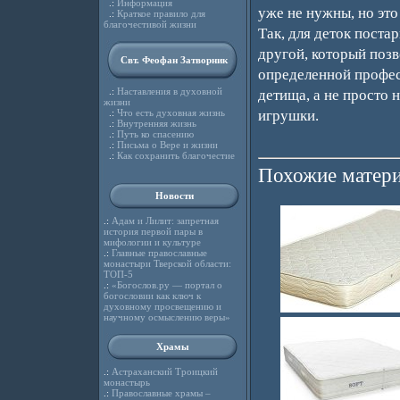
.:
Информация
уже не нужны, но это
.:
Краткое правило для
благочестивой жизни
Так, для деток поста
другой, который позв
Свт. Феофан Затворник
определенной профес
.:
Наставления в духовной
детища, а не просто 
жизни
игрушки.
.:
Что есть духовная жизнь
.:
Внутренняя жизнь
.:
Путь ко спасению
.:
Письма о Вере и жизни
.:
Как сохранить благочестие
Похожие матери
Новости
.:
Адам и Лилит: запретная
история первой пары в
мифологии и культуре
.:
Главные православные
монастыри Тверской области:
ТОП-5
.:
«Богослов.ру — портал о
богословии как ключ к
духовному просвещению и
научному осмыслению веры»
Храмы
.:
Астраханский Троицкий
монастырь
.:
Православные храмы –