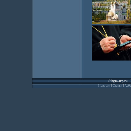
©
bgm.org.ru
- 
Новости
|
Статьи
|
Азбу