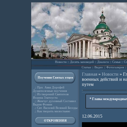
Новости
::
Десять заповедей
::
Диалоги
::
Семья
::
Сп
Статьи
::
Видео
::
Фотогалерея
:
Главная
»
Новости
»
Г
Поучения Святых отцов
военных действий и н
путем
.:
Прп. Авва Дорофей
Душеполезные поучения
.:
Из творений Святителя
Иоанна Златоуста
* Главы международных
.:
Жемчуг духовный Составил
Вадим Фомин
.:
Свт. Василий Великий Беседы
.:
Как творить милостыню
12.06.2015
ОТКРОВЕНИЯ