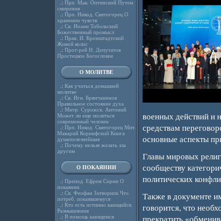
.:
Прп. Мак. Оптинский Путем
смирения
.:
Прп. Никод. Святогорец О
хранении чувств
.:
Св. Иоанн Тобольский
Божественный промысл
.:
Прав. И. Кронштадтский
Живой колос
.:
Прот-рей Н. Депутатов
Простецкое Богословие
О МОЛИТВЕ
.:
Как учиться домашней
молитве
.:
Св. Игн. Брянчанинов
Правильное состояние духа
.:
Митр. Сурожск. Антоний
военных действий и 
Может ли еще молиться
современный человек
средствам переговор
.:
Прп. Никод. Святогорец Мит.
Макарий Коринфский Книга
основные аспекты при
душеполезнейшая
.:
Почему нельзя желать зла
другим
Главы мировых рели
сообществу категори
О ПОКАЯНИИ
политических конфлик
.:
Препод. Ефрем Сирин О
покаянии
.:
Св. Феофан Затворник Что
Также в документе и
потреб. покаявшемуся
.:
Кто есть истинно кающийся.
говорится, что необ
Размышления
.:
В помощь кающимся
прекратить «обменив