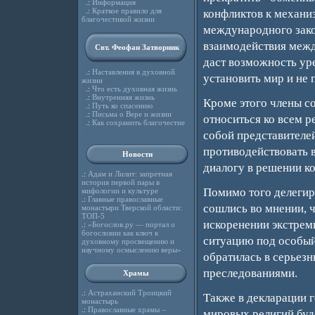
.:
Информация
.:
Краткое правило для
конфликтов к механи
благочестивой жизни
международного зако
взаимодействия межд
Свт. Феофан Затворник
даст возможность ур
.:
Наставления в духовной
установить мир и не 
жизни
.:
Что есть духовная жизнь
.:
Внутренняя жизнь
Кроме этого члены с
.:
Путь ко спасению
.:
Письма о Вере и жизни
относиться ко всем 
.:
Как сохранить благочестие
собой представителей
противодействовать 
Новости
диалогу в решении к
.:
Адам и Лилит: запретная
история первой пары в
Помимо того делегир
мифологии и культуре
.:
Главные православные
сошлись во мнении, 
монастыри Тверской области:
ТОП-5
искоренении экстреми
.:
«Богослов.ру — портал о
богословии как ключ к
ситуацию под особый 
духовному просвещению и
научному осмыслению веры»
обратилась в серьез
преследованиями.
Храмы
.:
Астраханский Троицкий
Также в декларации г
монастырь
.:
Православные храмы –
мировых религий буд