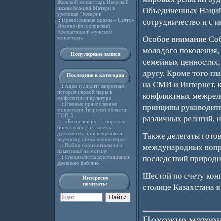
Женский монастырь Иверской
иконы Божией Матери в
Объединенных Наций.
урочище “Юзефин
.:
Православные храмы – Свято-
сотрудничество и с 
Иоанно-Богословский
Хрещатицкий мужской
монастырь
Особое внимание Соб
молодого поколения,
Популярные записи
семейных ценностях,
другу. Кроме того г
Последние в категории
на СМИ и Интернет, 
.:
Адам и Лилит: запретная
история первой пары в
конфликтных межрели
мифологии и культуре
.:
Главные православные
принципы руководит
монастыри Тверской области:
ТОП-5
различных религий, н
.:
«Богослов.ру — портал о
богословии как ключ к
духовному просвещению и
Также делегаты гото
научному осмыслению веры»
.:
Выбор горизонтального
международных вопро
памятника на могилу
.:
Специалисты восстановили
последствий природн
древнюю Библию
Шестой по счету кон
Интересно
почитать:
столице Казахстана в
Похожие матери