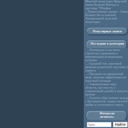
Женский монастырь Иверской
иконы Божией Матери в
урочище “Юзефин
.:
Православные храмы – Свято
Иоанно-Богословский
Хрещатицкий мужской
монастырь
Популярные записи
Последние в категории
.:
Неликвиды в магазине:
стратегии управления и
минимизации неликвидных
остатков
.:
Средний чек: ключевой
метрика розничной торговли и
сервиса
.:
Продажи на квадратный
метр: метрика эффективности
торговой площади
.:
Алюминиевые окна:
лёгкость, прочность и
современный дизайн в каждом
проёме
.:
Золотое обручальное кольц
с бриллиантом: символ вечной
любви и утонченного вкуса
Интересно
почитать: