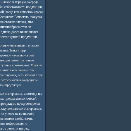
 и лаков в первую очередь
обы себестоимость продукции
й, тогда как качество красок
еспокоит. Зачастую, покупая
на столько низкая, что
мнений бросаются на
 однако далее выясняются
честве данной продукции.
очные материалы , а также
мпании Ланквитцер
пречное качество своей
оляющий самостоятельно
оступных у компании. Многие
азанной компанией, тем
е случаев, если клиент хоть
 потребность в очередном
ной продукции.
ых материалов, а потому ни
сех предлагаемых смесей.
 продукции, предусмотрены
покупке данных материалов.
ни у кого не возникнет
икальными свойствами,
ьная информация о
во грамот и наград.