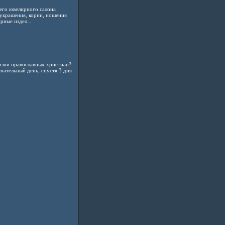
его ювелирного салона
украшения, корни, ношения
ные издел...
изни православных христиан?
нательный день, спустя 3 дня