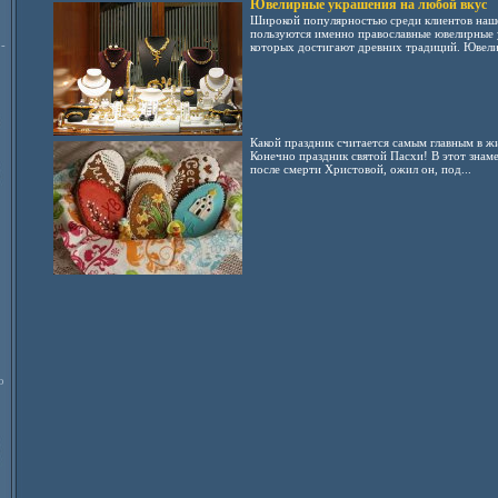
Ювелирные украшения на любой вкус
Широкой популярностью среди клиентов наш
пользуются именно православные ювелирные 
-
которых достигают древних традиций. Ювелир
Какой праздник считается самым главным в ж
Конечно праздник святой Пасхи! В этот знаме
после смерти Христовой, ожил он, под...
о