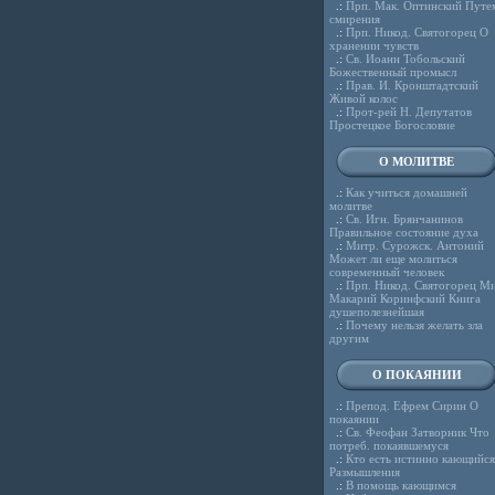
.:
Прп. Мак. Оптинский Путе
смирения
.:
Прп. Никод. Святогорец О
хранении чувств
.:
Св. Иоанн Тобольский
Божественный промысл
.:
Прав. И. Кронштадтский
Живой колос
.:
Прот-рей Н. Депутатов
Простецкое Богословие
О МОЛИТВЕ
.:
Как учиться домашней
молитве
.:
Св. Игн. Брянчанинов
Правильное состояние духа
.:
Митр. Сурожск. Антоний
Может ли еще молиться
современный человек
.:
Прп. Никод. Святогорец Ми
Макарий Коринфский Книга
душеполезнейшая
.:
Почему нельзя желать зла
другим
О ПОКАЯНИИ
.:
Препод. Ефрем Сирин О
покаянии
.:
Св. Феофан Затворник Что
потреб. покаявшемуся
.:
Кто есть истинно кающийся
Размышления
.:
В помощь кающимся