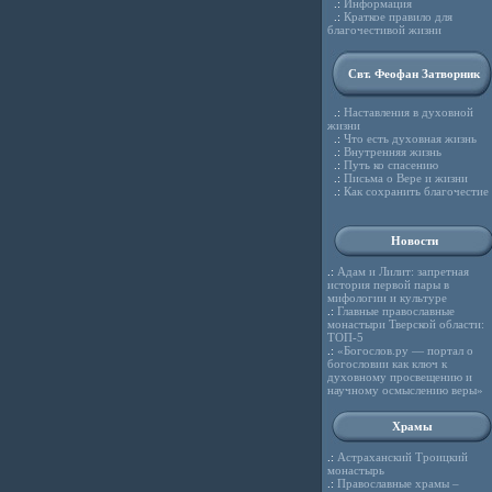
.:
Информация
.:
Краткое правило для
благочестивой жизни
Свт. Феофан Затворник
.:
Наставления в духовной
жизни
.:
Что есть духовная жизнь
.:
Внутренняя жизнь
.:
Путь ко спасению
.:
Письма о Вере и жизни
.:
Как сохранить благочестие
Новости
.:
Адам и Лилит: запретная
история первой пары в
мифологии и культуре
.:
Главные православные
монастыри Тверской области:
ТОП-5
.:
«Богослов.ру — портал о
богословии как ключ к
духовному просвещению и
научному осмыслению веры»
Храмы
.:
Астраханский Троицкий
монастырь
.:
Православные храмы –