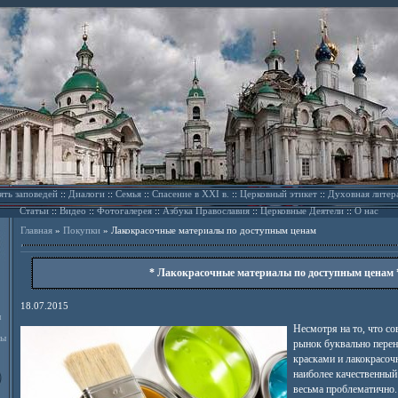
ять заповедей
::
Диалоги
::
Семья
::
Спасение в XXI в.
::
Церковный этикет
::
Духовная литер
Статьи
::
Видео
::
Фотогалерея
::
Азбука Православия
::
Церковные Деятели
::
О нас
Главная
»
Покупки
»
Лакокрасочные материалы по доступным ценам
* Лакокрасочные материалы по доступным ценам 
18.07.2015
л
Несмотря на то, что с
ды
рынок буквально пере
красками и лакокрасоч
наиболее качественный
весьма проблематично