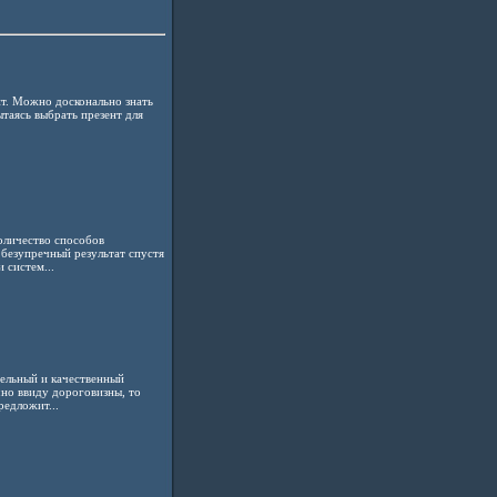
нт. Можно досконально знать
ытаясь выбрать презент для
оличество способов
безупречный результат спустя
 систем...
ельный и качественный
но ввиду дороговизны, то
едложит...