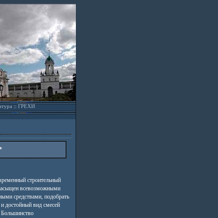
атура
::
ГРЕХИ
*
овременный строительный
насыщен всевозможными
ными средствами, подобрать
 и достойный вид смесей
. Большинство