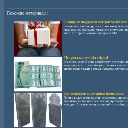
Похожие материалы:
Выбираем подарки в интернет-магазине
Уметь выбрать подарок - это настоящий тала
человека, но всё равно оказаться в ступоре, п
него. Интернет-магазин подарков AllTi...
Покупка капсул lida original
На сегодняшний день существует огромное к
похудения, которые обещают своим клиентам 
непродолжительное время пользования такими
Качественные мраморные памятники
Если раньше возможность установить внушит
памятник на могиле было весьма проблематич
сегодня большая часть компаний способны пр