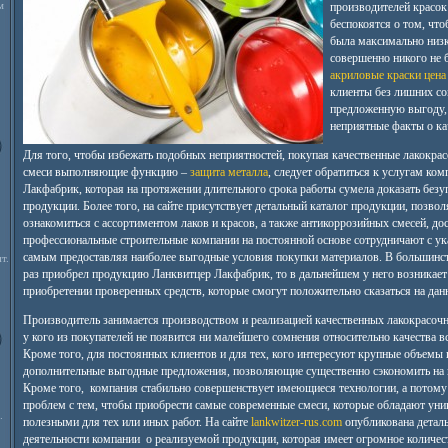
м
производителей красок
беспокоятся о том, чт
была максимально низко
совершенно никого не б
акриловые краски цена
клиенты без лишних со
предложенную выгоду,
неприятные факты о ка
Для того, чтобы избежать подобных неприятностей, покупая качественные лакокрас
смеси выполняющие функцию –
защита металла
, следует обратиться к услугам ко
Лакфабрик, которая на протяжении длительного срока работы сумела доказать безу
продукции. Более того, на сайте присутствует детальный каталог продукции, позв
ознакомиться с ассортиментом лаков и красов, а также антикоррозийных смесей, д
профессиональные строительные компании на постоянной основе сотрудничают с ук
самым предоставляя наиболее выгодные условия покупки материалов. В большинств
т.
раз приобрел продукцию Ланквитцер Лакфабрик, то в дальнейшем у него возникает
приобретении проверенных средств, которые смогут положительно сказаться на дан
Производитель занимается производством и реализацией качественных лакокрасочн
у кого из покупателей не появится ни малейшего сомнения относительно качества в
Кроме того, для постоянных клиентов и для тех, кого интересуют крупные объемы
дополнительные выгодные предложения, позволяющие существенно сэкономить на 
Кроме того, компания стабильно совершенствует имеющиеся технологии, а потому 
проблем с тем, чтобы приобрести самые современные смеси, которые обладают ун
.
полезными для тех или иных работ. На сайте
lankwitzer-rus.com
опубликована детал
деятельности компании о реализуемой продукции, которая имеет огромное количест