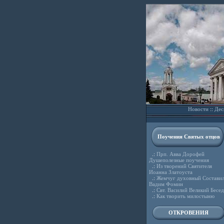
Новости
::
Дес
Поучения Святых отцов
.:
Прп. Авва Дорофей
Душеполезные поучения
.:
Из творений Святителя
Иоанна Златоуста
.:
Жемчуг духовный Состави
Вадим Фомин
.:
Свт. Василий Великий Бесе
.:
Как творить милостыню
ОТКРОВЕНИЯ